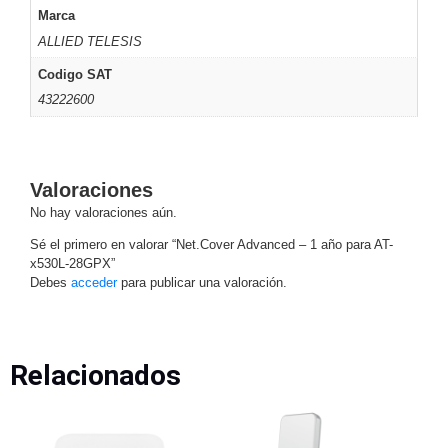
SAN /
Marca
eSATA
Discos
ALLIED TELESIS
Duros
Codigo SAT
Mecánicos
43222600
(HDD)
Memorias
SD /
Memorias
Micro
Valoraciones
SD
Servidores
No hay valoraciones aún.
de
Sé el primero en valorar “Net.Cover Advanced – 1 año para AT-
Aplicación
Unidades
x530L-28GPX”
de Estado
Debes
acceder
para publicar una valoración.
Sólido
(SSD)
Software
VMS y
Relacionados
Analíticas
EPCOM
Cloud
HIKVISION
Honeywell
Wisenet