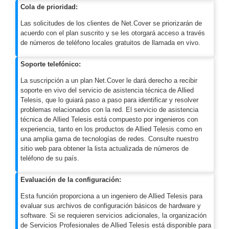
Cola de prioridad:
Alimentación
Las solicitudes de los clientes de Net.Cover se priorizarán de
con
acuerdo con el plan suscrito y se les otorgará acceso a través
Respaldo
Inyectores
de números de teléfono locales gratuitos de llamada en vivo.
PoE
PDU
Plantas
de
Soporte telefónico:
Energía
PoE
La suscripción a un plan Net.Cover le dará derecho a recibir
de Largo
soporte en vivo del servicio de asistencia técnica de Allied
Alcance
UPS
Telesis, que lo guiará paso a paso para identificar y resolver
problemas relacionados con la red. El servicio de asistencia
- No Break
técnica de Allied Telesis está compuesto por ingenieros con
Kits-
experiencia, tanto en los productos de Allied Telesis como en
Sistemas
una amplia gama de tecnologías de redes. Consulte nuestro
Completos
sitio web para obtener la lista actualizada de números de
IP
teléfono de su país.
Megapixel
TurboHD
de 4
Evaluación de la configuración:
Canales
TurboHD
Esta función proporciona a un ingeniero de Allied Telesis para
de 8
evaluar sus archivos de configuración básicos de hardware y
Canales
software. Si se requieren servicios adicionales, la organización
de Servicios Profesionales de Allied Telesis está disponible para
Monitores