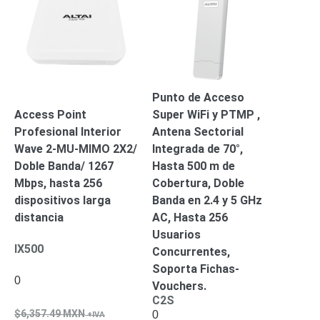
Wave
XMR
CEIBAII /
KAPOK
Videograbadoras
Móviles,
Dash
Punto de Acceso
Cams y
Body
Access Point
Super WiFi y PTMP ,
Cams
Profesional Interior
Antena Sectorial
Accesorios
Body
Wave 2-MU-MIMO 2X2/
Integrada de 70°,
Cams
Doble Banda/ 1267
Hasta 500 m de
(Portátiles)
Cámaras
Mbps, hasta 256
Cobertura, Doble
Móviles
Dash
dispositivos larga
Banda en 2.4 y 5 GHz
Cams
distancia
AC, Hasta 256
Videoporteros
Usuarios
e
IX500
Concurrentes,
Interfonos
Soporta Fichas-
Accesorios
Intercomunicadores
Videoporteros
0
Vouchers.
Analógicos
Videoporteros
C2S
IP
6,357.49
MXN
0