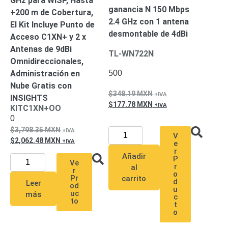
GHz para WISP, Hasta
ganancia N 150 Mbps
+200 m de Cobertura,
2.4 GHz con 1 antena
El Kit Incluye Punto de
desmontable de 4dBi
Acceso C1XN+ y 2 x
Antenas de 9dBi
TL-WN722N
Omnidireccionales,
500
Administración en
Nube Gratis con
348.19
MXN
INSIGHTS
177.78
MXN
KITC1XN+OO
0
3,798.35
MXN
V
2,062.48
MXN
e
r
Añadir
P
Ve
r
al
r
o
Pr
carrito
d
Leer
od
u
uc
más
c
to
t
o