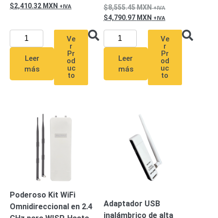
2,410.32
MXN
8,555.45
MXN
4,790.97
MXN
Ve
Ve
r
r
Pr
Pr
Leer
Leer
od
od
uc
uc
más
más
to
to
Poderoso Kit WiFi
Adaptador USB
Omnidireccional en 2.4
inalámbrico de alta