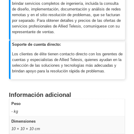
brindar servicios completos de ingeniería, incluida la consulta
Pantallas
de diseño, implementación, documentación y análisis de redes
y
remotas y en el sitio resolución de problemas, que se facturan
Mobiliario
por separado. Para obtener detalles y precios de las ofertas de
Accesorios
Mobiliario
servicios profesionales de Allied Telesis, comuníquese con su
de
representante de ventas.
Apoyo
Pantallas
/
Soporte de cuenta directo:
Monitores
Videowall
Los clientes de élite tienen contacto directo con los gerentes de
Seguridad
cuentas y especialistas de Allied Telesis, quienes ayudan en la
Protección
selección de las soluciones y tecnologías más adecuadas y
Contra
brindan apoyo para la resolución rápida de problemas.
Descargas
Coaxial
Corriente
Alterna
Corriente
Información adicional
Directa
Redes
Peso
Servidores
/
- kg
Almacenamiento
Dimensiones
Accesorios
Almacenamiento
10 × 10 × 10 cm
NAS /