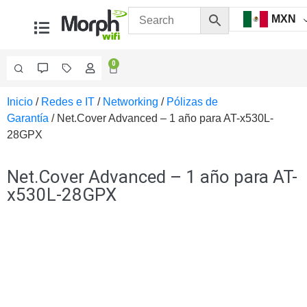
MXN
0
Inicio
/
Redes e IT
/
Networking
/
Pólizas de
Videovigilancia
Garantía
/ Net.Cover Advanced – 1 año para AT-x530L-
Accesorios
28GPX
Generales
Accesorios
Ethernet y
Net.Cover Advanced – 1 año para AT-
Fibra
Accesorios
x530L-28GPX
para
Computadora
y
Smartphones
Cajas
de
Interconexión
Controladores
PTZ
Gabinetes