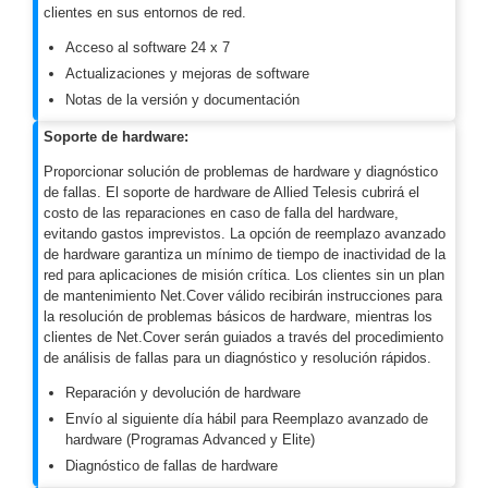
Turret
Especiales
Lente
clientes en sus entornos de red.
Motorizado
Ocultas
Acceso al software 24 x 7
-
Actualizaciones y mejoras de software
Pinhole
PTZ
Videograbadoras
Notas de la versión y documentación
Analógicas
Soporte de hardware:
- TurboHD
TVI / AHD
Proporcionar solución de problemas de hardware y diagnóstico
/ CVI
de fallas. El soporte de hardware de Allied Telesis cubrirá el
costo de las reparaciones en caso de falla del hardware,
Drones,
evitando gastos imprevistos. La opción de reemplazo avanzado
Robots e
de hardware garantiza un mínimo de tiempo de inactividad de la
Industrial
red para aplicaciones de misión crítica. Los clientes sin un plan
Cámaras
de mantenimiento Net.Cover válido recibirán instrucciones para
Industriales
la resolución de problemas básicos de hardware, mientras los
Energía
clientes de Net.Cover serán guiados a través del procedimiento
Adaptadores
de análisis de fallas para un diagnóstico y resolución rápidos.
de
Reparación y devolución de hardware
Pared
Baterías
Fuentes
Envío al siguiente día hábil para Reemplazo avanzado de
de
hardware (Programas Advanced y Elite)
Alimentación
Fuentes
Diagnóstico de fallas de hardware
de