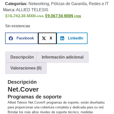
Categorías:
Networking
,
Pólizas de Garantía
,
Redes e IT
o
Marca:
ALLIED TELESIS
Refacciones
Probadores
15,742.35
MXN
9,067.56
MXN
de
Video
Transceptores
Sin existencias
de Video
Cables y
Facebook
X
LinkedIn
Conectores
Adaptador
a
Descripción
Información adicional
RCA
Audio
y
Valoraciones (0)
Video
Cable
Coaxial y
Descripción
Conectores
Cables
Net
.Cover
Armados -
Coaxial
Categoría
Programas de soporte
5e
Fibra
Allied Telesis Net.Cover® programas de soporte, están diseñados
para proporcionar una cobertura completa y dedicada para su red.
Óptica
Para
Brindar los más altos niveles de soporte técnico, medidas
Alimentación