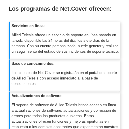
Motorizado
NVRs
Los programas de Net.Cover ofrecen:
Network
Video
Servicios en linea:
Recorders
Ocultas
-
Allied Telesis ofrece un servicio de soporte en línea basado en
la web, disponible las 24 horas del día, los siete días de la
Pinhole
Profesionales
semana. Con su cuenta personalizada, puede generar y realizar
-
un seguimiento del estado de sus incidentes de soporte técnico.
Caja
PTZ
Térmicas
WiFi
/ 4G /
Base de conocimientos:
Inalámbricas
Los clientes de Net.Cover se registrarán en el portal de soporte
Cámaras
de Allied Telesis con acceso inmediato a la base de
y DVRs
conocimientos.
HD
TurboHD
Actualizaciones de software:
/ AHD /
HD-TVI
El soporte de software de Allied Telesis brinda acceso en línea
Ambientes
a actualizaciones de software, actualizaciones y corrección de
errores para todos los productos cubiertos. Estas
Salinos
Antiexplosión
Bala
Domo
actualizaciones ofrecen funciones y mejoras oportunas en
/ Eyeball /
respuesta a los cambios constantes que experimentan nuestros