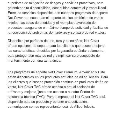
superiores de mitigación de riesgos y servicios proactivos, para
y
garantizar alta disponibilidad, continuidad comercial y tranquilidad.
Electricidad
RG59
Entre los servicios disponibles con nuestros programas de soporte
Net.Cover se encuentran el soporte técnico telefónico de varios
Tipo
niveles, las colas de prioridad y el reemplazo avanzado de
CaP
Telefónico
VGA
productos; asegurando el máximo tiempo de actividad y facilitando
/ DVI /
la resolución de problemas de hardware y software de red vitales.
HDMI
Disponible por períodos de uno, tres y cinco años, Net.Cover
Cámaras
ofrece opciones de soporte para los clientes que deseen mejorar
IP y NVRs
las características ofrecidas por la garantía estándar solamente,
Ambientes
para proteger aún más su red y simplificar su presupuesto de
Salinos
mantenimiento con una tarifa única.
(Anticorrosión)
Antiexplosión
Bala
Codificadores
Los programas de soporte Net.Cover Premium, Advanced y Elite
y
están disponibles en los productos actuales de Allied Telesis. Para
Decodificadores
los clientes que buscan protección continua en productos de fin de
de
venta, Net.Cover TAC ofrece acceso a actualizaciones de
Video
Cubo
Domo
software y mejoras, junto con acceso a nuestro Centro de
asistencia técnica (TAC). Para comprobar si Net.Cover TAC está
/ Eyeball /
disponible para su producto y obtener una cotización,
Turret
Fisheye
comuníquese con su representante local de Allied Telesis.
y
Hemisféricas
Lente