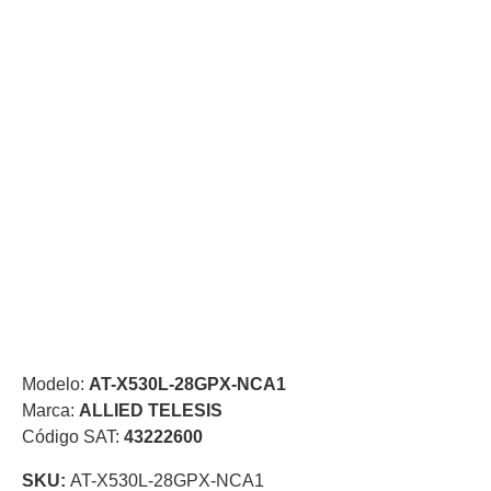
de Acero
para DVR
y
NVR
Gabinetes
para
Cámaras
Iluminadores
IR y de
Luz
y
Blanca
Kits
al
Extensores,
Convertidores
,
Divisores,
HDMI,
Modelo:
AT-X530L-28GPX-NCA1
VGA,
Marca:
ALLIED TELESIS
DVI
Lentes
Micrófonos
Montajes
Código SAT:
43222600
y Brackets
para
SKU:
AT-X530L-28GPX-NCA1
Cámaras
Partes