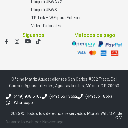
Ubiquiti UBWA v2
Ubiquiti UBWS
TP-Link – WiFi para Exterior
Video Tutoriales
Siguenos
Métodos de pago
Oficina Matriz Aguascalientes San Carlos #302 Fracc. Del
Carmen Aguascalientes, Aguascalientes, México. C.P. 20050
(449) 978 6163
(449) 551 8562
(449)551 8563
Whatsapp
2026 © Todos los derechos reservados Morph Wifi, S.A. de
C.V.
Desarrollo web por Newemage