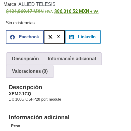
Marca:
ALLIED TELESIS
o
134,869.47
MXN
86,316.52
MXN
Refacciones
Probadores
de
Sin existencias
Video
Transceptores
de Video
Facebook
X
LinkedIn
Cables y
Conectores
Adaptador
Descripción
Información adicional
a
RCA
Audio
Valoraciones (0)
y
Video
Cable
Descripción
Coaxial y
XEM2-1CQ
Conectores
Cables
1 x 100G QSFP28 port module
Armados -
Coaxial
Categoría
Información adicional
5e
Fibra
Óptica
Para
Peso
Alimentación