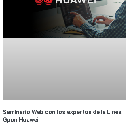
Accesorios
Body
Cams
(Portátiles)
Cámaras
Móviles
Dash
Cams
Videoporteros
e
Interfonos
Accesorios
Intercomunicadores
Videoporteros
Analógicos
Videoporteros
IP
Seminario Web con los expertos de la Linea
Gpon Huawei