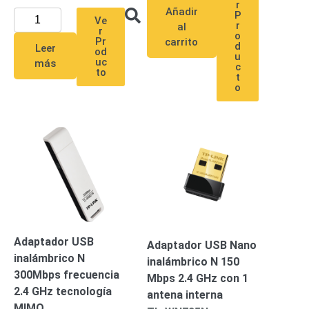
r
-
Añadir
P
Ve
Pinhole
PTZ
Videograbadoras
r
al
r
o
Analógicas
Pr
carrito
d
Leer
od
- TurboHD
u
uc
más
c
TVI / AHD
to
t
o
/ CVI
Drones,
Robots e
Industrial
Cámaras
Industriales
Energía
Adaptadores
de
Pared
Baterías
Fuentes
Adaptador USB
de
Adaptador USB Nano
inalámbrico N
Alimentación
Fuentes
inalámbrico N 150
300Mbps frecuencia
de
Mbps 2.4 GHz con 1
2.4 GHz tecnología
Alimentación
antena interna
MIMO
con