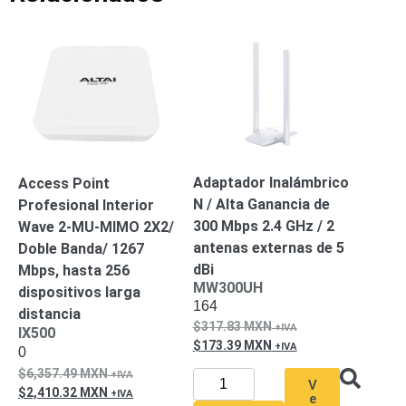
Motorizado
NVRs
Network
Video
Recorders
Profesionales
-
Caja
PTZ
Térmicas
WiFi
/ 4G /
Inalámbricas
Adaptador Inalámbrico
Access Point
Cámaras
N / Alta Ganancia de
Profesional Interior
y DVRs
300 Mbps 2.4 GHz / 2
Wave 2-MU-MIMO 2X2/
HD
antenas externas de 5
Doble Banda/ 1267
TurboHD
/ AHD /
dBi
Mbps, hasta 256
HD-TVI
MW300UH
dispositivos larga
Ambientes
164
distancia
Salinos
Antiexplosión
Bala
Domo
317.83
MXN
IX500
173.39
MXN
/ Eyeball /
0
Turret
Especiales
Lente
6,357.49
MXN
V
Motorizado
Ocultas
2,410.32
MXN
e