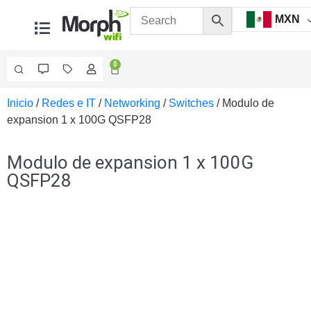
MXN
0
Inicio
/
Redes e IT
/
Networking
/
Switches
/ Modulo de
Videovigilancia
expansion 1 x 100G QSFP28
Accesorios
Generales
Accesorios
Modulo de expansion 1 x 100G
Ethernet y
QSFP28
Fibra
Accesorios
para
Computadora
y
Smartphones
Cajas
de
Interconexión
Controladores
PTZ
Gabinetes