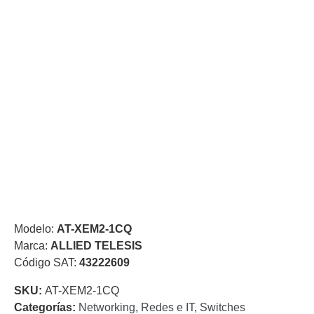
de Acero
para DVR
y
NVR
Gabinetes
para
Cámaras
Iluminadores
IR y de
Luz
y
Blanca
Kits
al
Extensores,
Convertidores
,
Divisores,
Modelo:
AT-XEM2-1CQ
HDMI,
Marca:
ALLIED TELESIS
VGA,
Código SAT:
43222609
DVI
Lentes
Micrófonos
Montajes
y Brackets
SKU:
AT-XEM2-1CQ
para
Categorías:
Networking
,
Redes e IT
,
Switches
Cámaras
Partes