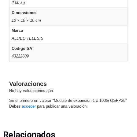
2.00 kg
y
Dimensiones
Electricidad
RG59
10 × 10 × 10 cm
Tipo
CaP
Telefónico
VGA
Marca
/ DVI /
ALLIED TELESIS
HDMI
Codigo SAT
Cámaras
43222609
IP y NVRs
Ambientes
Salinos
(Anticorrosión)
Antiexplosión
Bala
Codificadores
Valoraciones
y
No hay valoraciones aún.
Decodificadores
de
Sé el primero en valorar “Modulo de expansion 1 x 100G QSFP28”
Debes
acceder
para publicar una valoración.
Video
Cubo
Domo
/ Eyeball /
Turret
Fisheye
y
Relacionados
Hemisféricas
Lente