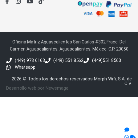
Oficina Matriz Aguascalientes San Carlos #302 Fracc. Del
Carmen Aguascalientes, Aguascalientes, México. C.P. 20050
(449) 978 6163
(449) 551 8562
(449)551 8563
Whatsapp
2026 © Todos los derechos reservados Morph Wifi, S.A. de
C.V.
Desarrollo web por Newemage