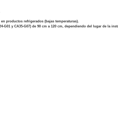
ywell
Wisenet Wave
XMR CEIBAII / KAPOK
.
ash Cams y Body Cams
es)
Cámaras Móviles
Dash Cams
i en productos refrigerados (bajas temperaturas).
4-G01 y CA35-G07) de 90 cm a 120 cm, dependiendo del lugar de la inst
Videoporteros Analógicos
Videoporteros IP