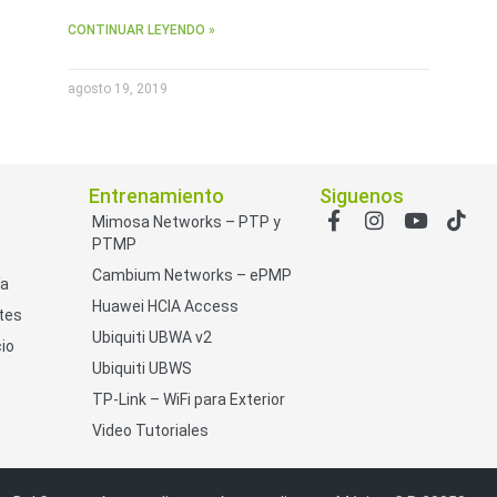
CONTINUAR LEYENDO »
agosto 19, 2019
Entrenamiento
Siguenos
Mimosa Networks – PTP y
PTMP
Cambium Networks – ePMP
ía
Huawei HCIA Access
tes
Ubiquiti UBWA v2
io
Ubiquiti UBWS
TP-Link – WiFi para Exterior
Video Tutoriales