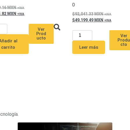
0
9.16
MXN
5.82
MXN
92,041.33
MXN
49,199.49
MXN
Ver
Prod
Ver
ucto
Prod
Añadir al
cto
Leer más
carrito
ecnología.