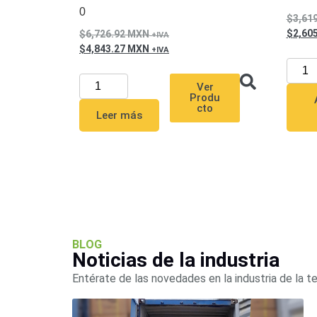
0
3,61
2,60
6,726.92
MXN
4,843.27
MXN
Ver
Produ
cto
Leer más
BLOG
Noticias de la industria
Entérate de las novedades en la industria de la t