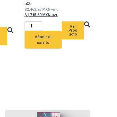
500
2,462.27
MXN
1,715.69
MXN
Ver
Prod
ucto
u
Añadir al
carrito