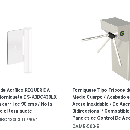
Torniquete Tipo Tripode d
 de Acrílico REQUERIDA
Medio Cuerpo / Acabado e
Torniquete DS-K3BC430LX
Acero Inoxidable / De Ape
 carril de 90 cms / No la
Bidireccional / Compatibl
ye el torniquete
Paneles de Control De Ac
3BC430LX-DP90/1
CAME-500-E