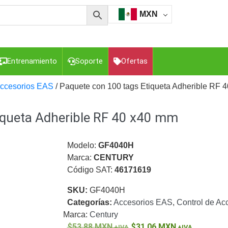
MXN
Entrenamiento
Soporte
Ofertas
ccesorios EAS
/ Paquete con 100 tags Etiqueta Adherible RF 
iqueta Adherible RF 40 x40 mm
esorios para Computadora y Smartphones
Cajas de
Z
Gabinetes de Acero para DVR y NVR
Gabinetes para
Luz Blanca
Kits Extensores, Convertidores , Divisores, HDMI,
Modelo:
GF4040H
tajes y Brackets para Cámaras
Partes o
Marca:
CENTURY
eo
Transceptores de Video
Código SAT:
46171619
o
Cable Coaxial y Conectores
Cables Armados -
SKU:
GF4040H
ca
Para Alimentación y Electricidad
RG59 Tipo
Categorías:
Accesorios EAS
,
Control de Ac
I
Marca:
Century
53.88
MXN
31.06
MXN