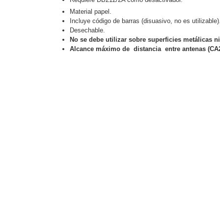
Software VMS y Analíticas
Material papel.
EPCOM Cloud
HIKVISION
Hone
Incluye código de barras (disuasivo, no es utilizable)
Videograbadoras Móviles, D
Desechable.
Accesorios
Body Cams (Portátil
No se debe utilizar sobre superficies metálicas n
Videoporteros e Interfonos
Alcance máximo de distancia entre antenas (CA2
Accesorios
Intercomunicadores