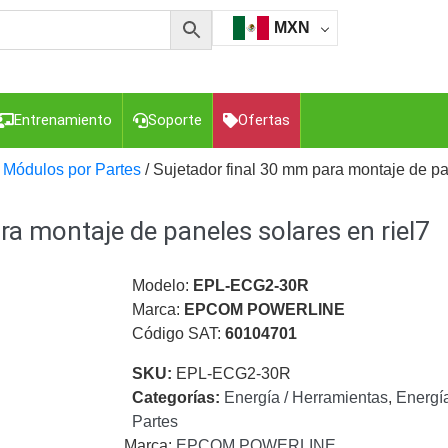
MXN
Entrenamiento
Soporte
Ofertas
 Módulos por Partes
/ Sujetador final 30 mm para montaje de pa
ra montaje de paneles solares en riel7
esorios para Computadora y Smartphones
Cajas de
Z
Gabinetes de Acero para DVR y NVR
Gabinetes para
Luz Blanca
Kits Extensores, Convertidores , Divisores, HDMI,
Modelo:
EPL-ECG2-30R
tajes y Brackets para Cámaras
Partes o
Marca:
EPCOM POWERLINE
eo
Transceptores de Video
Código SAT:
60104701
o
Cable Coaxial y Conectores
Cables Armados -
SKU:
EPL-ECG2-30R
ca
Para Alimentación y Electricidad
RG59 Tipo
Categorías:
Energía / Herramientas
,
Energía
I
Partes
Marca:
EPCOM POWERLINE