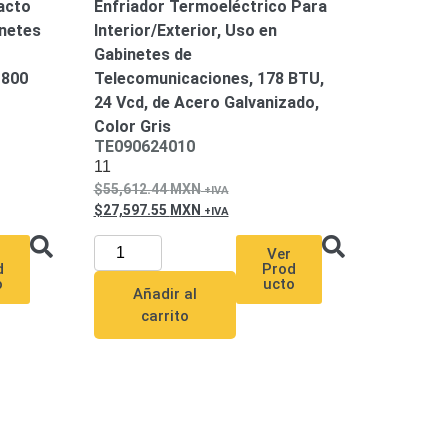
acto
Enfriador Termoeléctrico Para
inetes
Interior/Exterior, Uso en
Gabinetes de
 800
Telecomunicaciones, 178 BTU,
24 Vcd, de Acero Galvanizado,
Color Gris
TE090624010
11
55,612.44
MXN
27,597.55
MXN
Ver
d
Prod
o
ucto
Añadir al
carrito