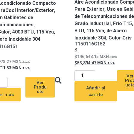
Aire Acondicionado Comp
Acondicionado Compacto
Para Exterior, Uso en Gab
raCool Interior/Exterior,
de Telecomunicaciones de
n Gabinetes de
Grado Industrial, Frío T15,
omunicaciones,
BTU, 115 Vca, de Acero
Calor, 4000 BTU, 115 Vca,
Inoxidable 304, Color Gris
ero Inoxidable 304
T150116G152
416G151
8
146,648.15
MXN
973.27
MXN
53,894.47
MXN
711.53
MXN
Ver
Pro
Ver
uct
Produ
Añadir al
cto
er más
carrito