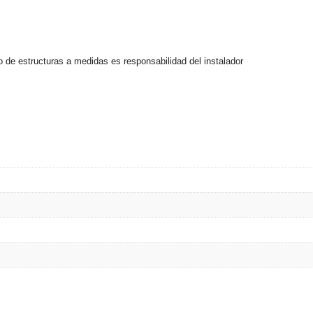
ywell
Wisenet Wave
XMR CEIBAII / KAPOK
ash Cams y Body Cams
es)
Cámaras Móviles
Dash Cams
o de estructuras a medidas es responsabilidad del instalador
Videoporteros Analógicos
Videoporteros IP