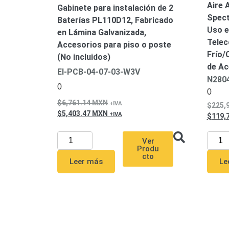
Aire 
Gabinete para instalación de 2
Spect
Baterías PL110D12, Fabricado
Uso e
en Lámina Galvanizada,
Telec
Accesorios para piso o poste
Frío/
(No incluidos)
de Ac
EI-PCB-04-07-03-W3V
N280
0
0
6,761.14
MXN
225,
5,403.47
MXN
119,
Ver
Produ
cto
Leer más
Le