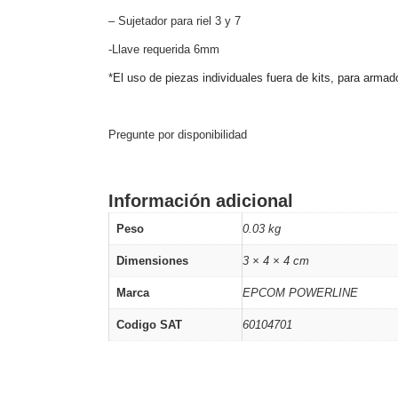
Software VMS y Analíticas
– Sujetador para riel 3 y 7
EPCOM Cloud
HIKVISION
Hone
Videograbadoras Móviles, D
-Llave requerida 6mm
Accesorios
Body Cams (Portátil
*
El uso de piezas individuales fuera de kits, para armad
Videoporteros e Interfonos
Accesorios
Intercomunicadores
Pregunte por disponibilidad
Información adicional
Peso
0.03 kg
Dimensiones
3 × 4 × 4 cm
Marca
EPCOM POWERLINE
Codigo SAT
60104701