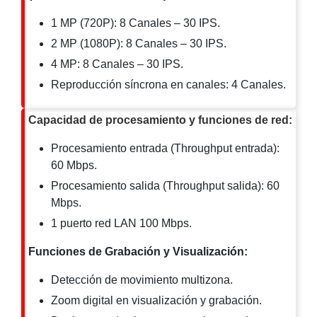
-
Pinhole
PTZ
Videograbadoras
1 MP (720P): 8 Canales – 30 IPS.
Analógicas
2 MP (1080P): 8 Canales – 30 IPS.
- TurboHD
4 MP: 8 Canales – 30 IPS.
TVI / AHD
Reproducción síncrona en canales: 4 Canales.
/ CVI
Drones,
Capacidad de procesamiento y funciones de red:
Robots e
Industrial
Procesamiento entrada (Throughput entrada):
Cámaras
60 Mbps.
Industriales
Energía
Procesamiento salida (Throughput salida): 60
Adaptadores
Mbps.
de
1 puerto red LAN 100 Mbps.
Pared
Baterías
Fuentes
de
Funciones de Grabación y Visualización:
Alimentación
Fuentes
Detección de movimiento multizona.
de
Alimentación
Zoom digital en visualización y grabación.
con