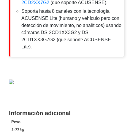
2CD2XX7G2
(que soporte ACUSENSE).
SD /
Memorias
Soporta hasta 8 canales con la tecnología
Micro
ACUSENSE Lite (humano y vehículo pero con
SD
Servidores
detección de movimiento, no analíticos) usando
de
cámaras DS-2CD1XX3G2 y DS-
Aplicación
Unidades
2CD1XX3G7G2 (que soporte ACUSENSE
de Estado
Lite).
Sólido
(SSD)
Software
VMS y
Analíticas
EPCOM
Cloud
HIKVISION
Videograbadoras
Móviles,
Dash
Información adicional
Cams y
Peso
Body
Cams
1.00 kg