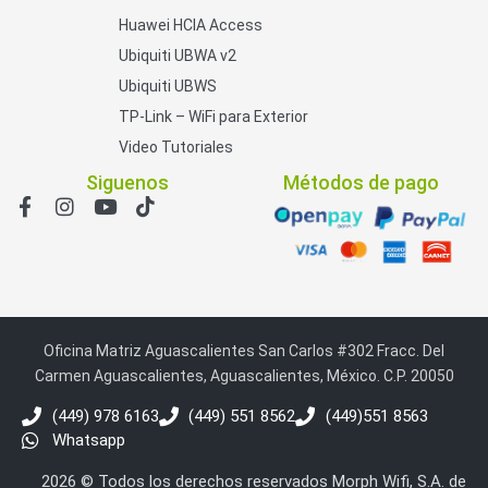
Huawei HCIA Access
Ubiquiti UBWA v2
Ubiquiti UBWS
TP-Link – WiFi para Exterior
Video Tutoriales
Siguenos
Métodos de pago
Oficina Matriz Aguascalientes San Carlos #302 Fracc. Del
Carmen Aguascalientes, Aguascalientes, México. C.P. 20050
(449) 978 6163
(449) 551 8562
(449)551 8563
Whatsapp
2026 © Todos los derechos reservados Morph Wifi, S.A. de