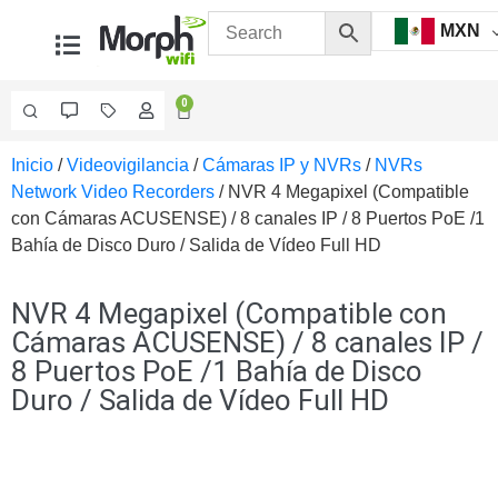
MXN
0
Inicio
/
Videovigilancia
/
Cámaras IP y NVRs
/
NVRs
Videovigilancia
Network Video Recorders
/ NVR 4 Megapixel (Compatible
Accesorios
con Cámaras ACUSENSE) / 8 canales IP / 8 Puertos PoE /1
Generales
Bahía de Disco Duro / Salida de Vídeo Full HD
Accesorios
Ethernet y
Fibra
Accesorios
NVR 4 Megapixel (Compatible con
para
Cámaras ACUSENSE) / 8 canales IP /
Computadora
8 Puertos PoE /1 Bahía de Disco
y
Duro / Salida de Vídeo Full HD
Smartphones
Cajas
de
Interconexión
Controladores
PTZ
Gabinetes