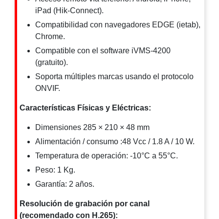
iPad (Hik-Connect).
Motorizado
NVRs
Network
Compatibilidad con navegadores EDGE (ietab),
Video
Chrome.
Recorders
Profesionales
Compatible con el software iVMS-4200
-
(gratuito).
Caja
PTZ
Térmicas
WiFi
Soporta múltiples marcas usando el protocolo
/ 4G /
ONVIF.
Inalámbricas
Cámaras
Características Físicas y Eléctricas:
y DVRs
HD
Dimensiones 285 × 210 × 48 mm
TurboHD
Alimentación / consumo :48 Vcc / 1.8 A / 10 W.
/ AHD /
HD-TVI
Temperatura de operación: -10°C a 55°C.
Ambientes
Peso: 1 Kg.
Salinos
Antiexplosión
Bala
Domo
Garantía: 2 años.
/ Eyeball /
Turret
Especiales
Lente
Resolución de grabación por canal
Motorizado
Ocultas
(recomendado con H.265):