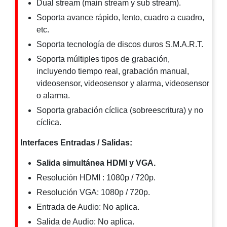
Dual stream (main stream y sub stream).
Respaldo
Inyectores
Soporta avance rápido, lento, cuadro a cuadro,
PoE
PDU
Plantas
etc.
de
Soporta tecnología de discos duros S.M.A.R.T.
Energía
PoE
Soporta múltiples tipos de grabación,
de Largo
incluyendo tiempo real, grabación manual,
Alcance
UPS
videosensor, videosensor y alarma, videosensor
- No Break
o alarma.
Kits-
Sistemas
Soporta grabación cíclica (sobreescritura) y no
Completos
cíclica.
IP
Megapixel
TurboHD
Interfaces Entradas / Salidas:
de 4
Salida simultánea HDMI y VGA.
Canales
TurboHD
de 8
Resolución HDMI : 1080p / 720p.
Canales
Resolución VGA: 1080p / 720p.
Monitores
Entrada de Audio: No aplica.
Pantallas
y
Salida de Audio: No aplica.