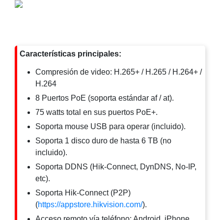
y
Electricidad
RG59
Tipo
CaP
Telefónico
VGA
Características principales:
/ DVI /
HDMI
Compresión de video: H.265+ / H.265 / H.264+ /
Cámaras
H.264
IP y NVRs
8 Puertos PoE (soporta estándar af / at).
Ambientes
75 watts total en sus puertos PoE+.
Salinos
(Anticorrosión)
Antiexplosión
Bala
Codificadores
Soporta mouse USB para operar (incluido).
y
Soporta 1 disco duro de hasta 6 TB (no
Decodificadores
incluido).
de
Soporta DDNS (Hik-Connect, DynDNS, No-IP,
Video
Cubo
Domo
etc).
/ Eyeball /
Soporta Hik-Connect (P2P)
Turret
Fisheye
(
https://appstore.hikvision.com/
).
y
Acceso remoto vía teléfono: Android, iPhone,
Hemisféricas
Lente