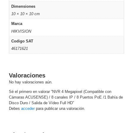
Accesorios
Body
Dimensiones
Cams
10 × 10 × 10 cm
(Portátiles)
Cámaras
Móviles
Dash
Marca
Cams
HIKVISION
Videoporteros
Codigo SAT
e
46171621
Interfonos
Accesorios
Intercomunicadores
Videoporteros
Analógicos
Videoporteros
IP
Valoraciones
No hay valoraciones aún.
Sé el primero en valorar “NVR 4 Megapixel (Compatible con
Cámaras ACUSENSE) / 8 canales IP / 8 Puertos PoE /1 Bahía de
Disco Duro / Salida de Vídeo Full HD”
Debes
acceder
para publicar una valoración.