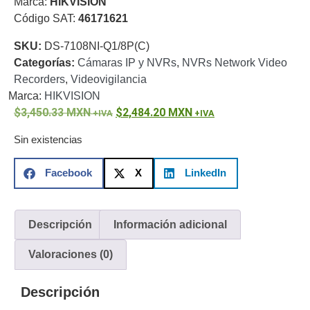
Marca:
HIKVISION
o
Código SAT:
46171621
Refacciones
Probadores
SKU:
DS-7108NI-Q1/8P(C)
de
Categorías:
Cámaras IP y NVRs
,
NVRs Network Video
Video
Transceptores
Recorders
,
Videovigilancia
de Video
Marca:
HIKVISION
Cables y
3,450.33
Conectores
MXN
2,484.20
MXN
Adaptador
Sin existencias
a
RCA
Audio
Facebook
X
LinkedIn
y
Video
Cable
Coaxial y
Descripción
Información adicional
Conectores
Cables
Armados -
Valoraciones (0)
Coaxial
Categoría
5e
Fibra
Descripción
Óptica
Para
Alimentación