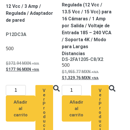
Regulada (12 Vcc /
12 Vcc / 3 Amp /
13.5 Vcc / 15 Vcc) para
Regulada / Adaptador
16 Cámaras / 1 Amp
de pared
por Salida / Voltaje de
Entrada 185 – 240 VCA
P12DC3A
/ Soporta 4K / Modo
para Largas
500
Distancias
DS-2FA1205-C8/X2
372.94
MXN
500
177.96
MXN
1,955.77
MXN
1,329.76
MXN
V
V
e
e
r
r
Añadir
Añadir
P
P
r
r
al
al
o
o
carrito
carrito
d
d
u
u
c
c
t
t