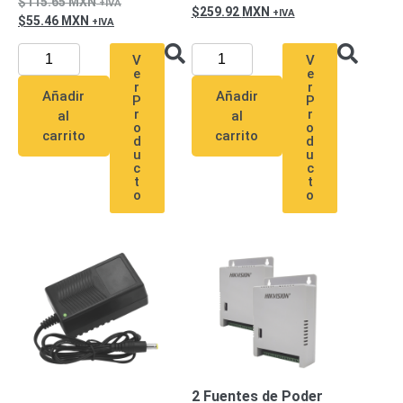
115.65
MXN
259.92
MXN
55.46
MXN
V
V
e
e
r
r
Añadir
Añadir
P
P
r
r
al
al
o
o
carrito
carrito
d
d
u
u
c
c
t
t
o
o
2 Fuentes de Poder