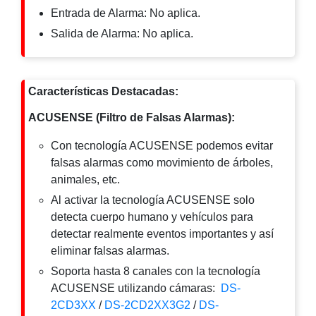
Mobiliario
Entrada de Alarma: No aplica.
Accesorios
Mobiliario
Salida de Alarma:
No aplica.
de
Apoyo
Pantallas
/
Monitores
Videowall
Características Destacadas:
Seguridad
ACUSENSE (Filtro de Falsas Alarmas):
Protección
Contra
Con tecnología ACUSENSE podemos evitar
Descargas
falsas alarmas como movimiento de árboles,
Corriente
animales, etc.
Alterna
Corriente
Directa
Al activar la tecnología ACUSENSE solo
Servidores
detecta cuerpo humano y vehículos para
/
detectar realmente eventos importantes y así
Almacenamiento
eliminar falsas alarmas.
Accesorios
Discos
Soporta hasta 8 canales con la tecnología
Duros
ACUSENSE utilizando cámaras:
DS-
Mecánicos
2CD3XX
/
DS-2CD2XX3G2
/
DS-
(HDD)
Memorias