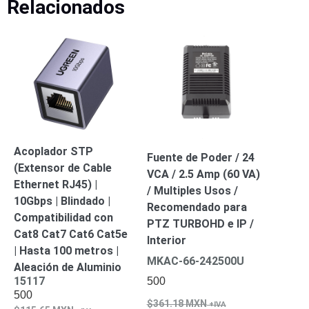
Relacionados
Acoplador STP
Fuente de Poder / 24
(Extensor de Cable
VCA / 2.5 Amp (60 VA)
Ethernet RJ45) |
/ Multiples Usos /
10Gbps | Blindado |
Recomendado para
Compatibilidad con
PTZ TURBOHD e IP /
Cat8 Cat7 Cat6 Cat5e
Interior
| Hasta 100 metros |
MKAC-66-242500U
Aleación de Aluminio
15117
500
500
361.18
MXN