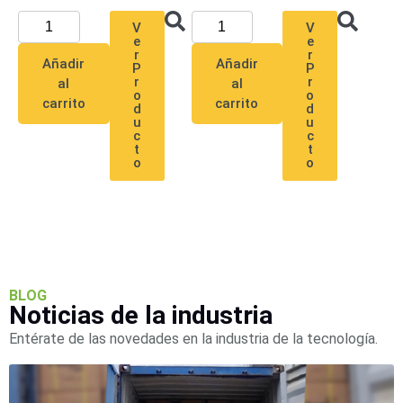
SD /
V
V
Memorias
e
e
Micro
r
r
Añadir
Añadir
P
P
SD
Servidores
r
r
al
al
o
o
de
carrito
carrito
d
d
Aplicación
Unidades
u
u
c
c
de Estado
t
t
Sólido
o
o
(SSD)
Software
VMS y
Analíticas
EPCOM
Cloud
HIKVISION
BLOG
Videograbadoras
Noticias de la industria
Móviles,
Dash
Entérate de las novedades en la industria de la tecnología.
Cams y
Body
Cams