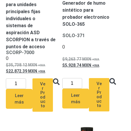
Generador de humo
para unidades
Respaldo
Inyectores
sintético para
principales fijas
PoE
PDU
Plantas
probador electronico
individuales o
de
SOLO-365
sistemas de
Energía
PoE
aspiración ASD
de Largo
SOLO-371
SCORPION a través de
Alcance
UPS
puntos de acceso
0
- No Break
SCORP-7000
Kits-
0
9,263.77
MXN
Sistemas
35,738.12
MXN
5,928.74
MXN
Completos
22,872.39
MXN
IP
Megapixel
TurboHD
Ve
Ve
de 4
r
r
Pr
Pr
Canales
TurboHD
Leer
Leer
od
od
uc
uc
de 8
más
más
to
to
Canales
Monitores
Pantallas
y