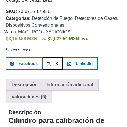
Código SAT:
46171613
o
SKU:
70-0716-1758-6
Refacciones
Probadores
Categorías:
Detección de Fuego
,
Detectores de Gases
,
de
Dispositivos Convencionales
Video
Transceptores
Marca:
MACURCO - AERIONICS
de Video
3,160.58
MXN
2,022.64
MXN
Cables y
Conectores
Sin existencias
Adaptador
a
Facebook
X
LinkedIn
RCA
Audio
y
Video
Cable
Descripción
Información adicional
Coaxial y
Conectores
Cables
Valoraciones (0)
Armados -
Coaxial
Categoría
Descripción
5e
Fibra
Cilindro para calibración de
Óptica
Para
Alimentación