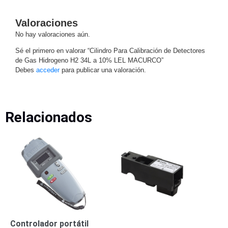
-
Pinhole
PTZ
Videograbadoras
Valoraciones
Analógicas
No hay valoraciones aún.
- TurboHD
Sé el primero en valorar “Cilindro Para Calibración de Detectores
TVI / AHD
de Gas Hidrogeno H2 34L a 10% LEL MACURCO”
/ CVI
Debes
acceder
para publicar una valoración.
Drones,
Robots e
Industrial
Cámaras
Relacionados
Industriales
Energía
Adaptadores
de
Pared
Baterías
Fuentes
de
Alimentación
Fuentes
de
Alimentación
Controlador portátil
con