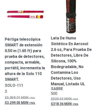
Mobiliario
Accesorios
Mobiliario
de
Apoyo
Pantallas
/
Monitores
Videowall
Seguridad
Lata De Humo
Pértiga telescópica
Protección
Sintético En Aerosol
SMART de extensión
Contra
2.6 oz, Para Prueba De
Descargas
0.50 m (1.65 ft) para
Detectores, Libre De
Corriente
prueba de detectores,
Silicona, 100%
Alterna
Corriente
compacta, armable,
Biodegradable, No
Directa
portátil, incrementa la
Servidores
Contamina Los
altura de la Solo 110
/
Detectores, Uso
SMART.
Almacenamiento
Manual, Listado UL
SOLO-111
Accesorios
Discos
SABRE
3
Duros
500
5,858.01
MXN
Mecánicos
520.53
MXN
3,299.05
MXN
(HDD)
Memorias
318.36
MXN