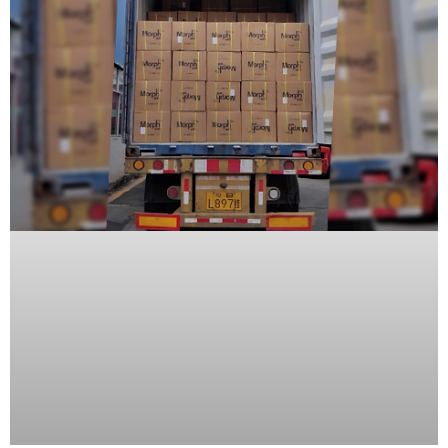
Accesorios
Body
Cams
(Portátiles)
Cámaras
Móviles
Dash
Cams
Videoporteros
e
Interfonos
Accesorios
Intercomunicadores
Videoporteros
Analógicos
Videoporteros
IP