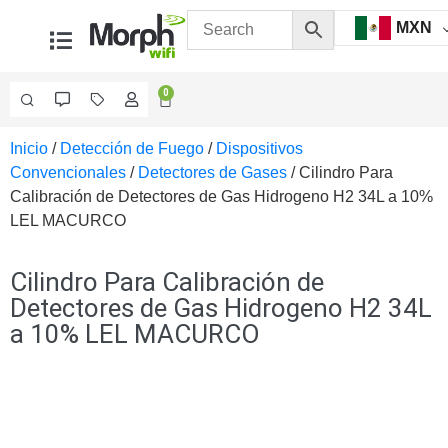
MXN
0
Inicio
/
Detección de Fuego
/
Dispositivos
Videovigilancia
Convencionales
/
Detectores de Gases
/ Cilindro Para
Accesorios
Calibración de Detectores de Gas Hidrogeno H2 34L a 10%
Generales
LEL MACURCO
Accesorios
Ethernet y
Fibra
Accesorios
Cilindro Para Calibración de
para
Detectores de Gas Hidrogeno H2 34L
Computadora
a 10% LEL MACURCO
y
Smartphones
Cajas
de
Interconexión
Controladores
PTZ
Gabinetes