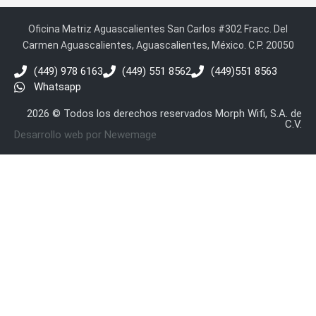
Oficina Matriz Aguascalientes San Carlos #302 Fracc. Del
Carmen Aguascalientes, Aguascalientes, México. C.P. 20050
(449) 978 6163
(449) 551 8562
(449)551 8563
Whatsapp
2026 © Todos los derechos reservados Morph Wifi, S.A. de
C.V.
Desarrollo web por Newemage