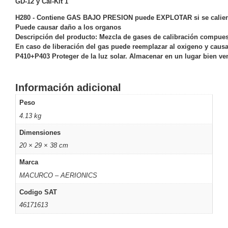
GD-12
y Cal-Kit 1
Motorizado
NVRs
H280 - Contiene GAS BAJO PRESION puede EXPLOTAR si se calie
Network
Puede causar daño a los organos
Video
Descripción del producto: Mezcla de gases de calibración compues
En caso de liberación del gas puede reemplazar al oxigeno y causa
Recorders
Profesionales
P410+P403 Proteger de la luz solar. Almacenar en un lugar bien ven
-
Caja
PTZ
Térmicas
WiFi
/ 4G /
Información adicional
Inalámbricas
Peso
Cámaras
4.13 kg
y DVRs
HD
Dimensiones
TurboHD
20 × 29 × 38 cm
/ AHD /
HD-TVI
Marca
Ambientes
MACURCO – AERIONICS
Salinos
Antiexplosión
Bala
Domo
Codigo SAT
/ Eyeball /
46171613
Turret
Especiales
Lente
Motorizado
Ocultas