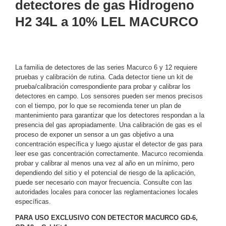
detectores de gas Hidrogeno
y
H2 34L a 10% LEL MACURCO
Electricidad
RG59
Tipo
CaP
Telefónico
VGA
/ DVI /
La familia de detectores de las series Macurco 6 y 12 requiere
HDMI
pruebas y calibración de rutina. Cada detector tiene un kit de
Cámaras
prueba/calibración correspondiente para probar y calibrar los
IP y NVRs
detectores en campo. Los sensores pueden ser menos precisos
Ambientes
con el tiempo, por lo que se recomienda tener un plan de
mantenimiento para garantizar que los detectores respondan a la
Salinos
presencia del gas apropiadamente. Una calibración de gas es el
(Anticorrosión)
Antiexplosión
Bala
Codificadores
proceso de exponer un sensor a un gas objetivo a una
y
concentración específica y luego ajustar el detector de gas para
Decodificadores
leer ese gas concentración correctamente. Macurco recomienda
probar y calibrar al menos una vez al año en un mínimo, pero
de
dependiendo del sitio y el potencial de riesgo de la aplicación,
Video
Cubo
Domo
puede ser necesario con mayor frecuencia. Consulte con las
/ Eyeball /
autoridades locales para conocer las reglamentaciones locales
Turret
Fisheye
específicas.
y
PARA USO EXCLUSIVO CON DETECTOR MACURCO
GD-6,
Hemisféricas
Lente