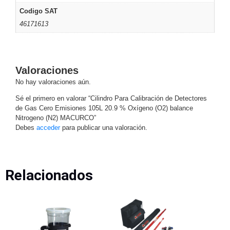
Turret
Especiales
Lente
Codigo SAT
Motorizado
Ocultas
46171613
-
Pinhole
PTZ
Videograbadoras
Analógicas
- TurboHD
Valoraciones
TVI / AHD
No hay valoraciones aún.
/ CVI
Sé el primero en valorar “Cilindro Para Calibración de Detectores
Drones,
de Gas Cero Emisiones 105L 20.9 % Oxígeno (O2) balance
Robots e
Nitrogeno (N2) MACURCO”
Industrial
Debes
acceder
para publicar una valoración.
Cámaras
Industriales
Energía
Adaptadores
Relacionados
de
Pared
Baterías
Fuentes
de
Alimentación
Fuentes
de