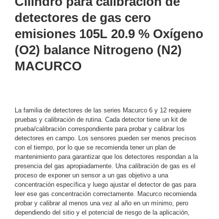
Cilindro para calibración de
y
detectores de gas cero
Electricidad
RG59
emisiones 105L 20.9 % Oxígeno
Tipo
(O2) balance Nitrogeno (N2)
CaP
Telefónico
VGA
/ DVI /
MACURCO
HDMI
Cámaras
IP y NVRs
Ambientes
La familia de detectores de las series Macurco 6 y 12 requiere
Salinos
pruebas y calibración de rutina. Cada detector tiene un kit de
(Anticorrosión)
Antiexplosión
Bala
Codificadores
prueba/calibración correspondiente para probar y calibrar los
y
detectores en campo. Los sensores pueden ser menos precisos
con el tiempo, por lo que se recomienda tener un plan de
Decodificadores
mantenimiento para garantizar que los detectores respondan a la
de
presencia del gas apropiadamente. Una calibración de gas es el
Video
Cubo
Domo
proceso de exponer un sensor a un gas objetivo a una
/ Eyeball /
concentración específica y luego ajustar el detector de gas para
leer ese gas concentración correctamente. Macurco recomienda
Turret
Fisheye
probar y calibrar al menos una vez al año en un mínimo, pero
y
dependiendo del sitio y el potencial de riesgo de la aplicación,
Hemisféricas
Lente