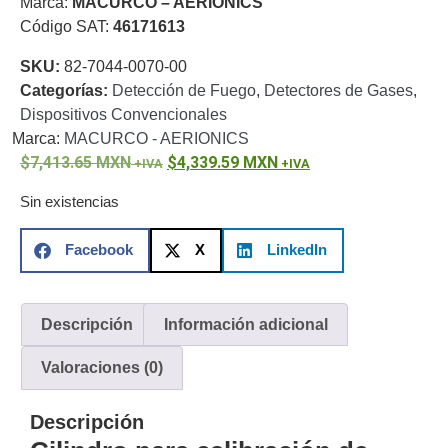
Marca:
MACURCO – AERIONICS
o
Código SAT:
46171613
Refacciones
Probadores
SKU:
82-7044-0070-00
de
Categorías:
Detección de Fuego
,
Detectores de Gases
,
Video
Transceptores
Dispositivos Convencionales
de Video
Marca:
MACURCO - AERIONICS
Cables y
7,413.65
Conectores
MXN
4,339.59
MXN
Adaptador
Sin existencias
a
RCA
Audio
Facebook
X
LinkedIn
y
Video
Cable
Coaxial y
Descripción
Información adicional
Conectores
Cables
Armados -
Valoraciones (0)
Coaxial
Categoría
5e
Fibra
Descripción
Óptica
Para
Alimentación