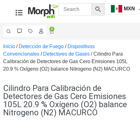
MXN
0
Inicio
/
Detección de Fuego
/
Dispositivos
Videovigilancia
Convencionales
/
Detectores de Gases
/ Cilindro Para
Accesorios
Calibración de Detectores de Gas Cero Emisiones 105L
Generales
20.9 % Oxígeno (O2) balance Nitrogeno (N2) MACURCO
Accesorios
Ethernet y
Fibra
Accesorios
Cilindro Para Calibración de
para
Detectores de Gas Cero Emisiones
Computadora
105L 20.9 % Oxígeno (O2) balance
y
Nitrogeno (N2) MACURCO
Smartphones
Cajas
de
Interconexión
Controladores
PTZ
Gabinetes