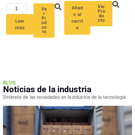
SAN /
Ver
Añad
Ve
eSATA
Discos
Pro
r
ir al
du
Duros
Pr
cto
Leer
carrit
od
Mecánicos
uc
más
o
to
(HDD)
Memorias
SD /
Memorias
Micro
SD
Servidores
de
Aplicación
Unidades
BLOG
de Estado
Noticias de la industria
Sólido
Entérate de las novedades en la industria de la tecnología.
(SSD)
Software
VMS y
Analíticas
EPCOM
Cloud
HIKVISION
Honeywell
Wisenet