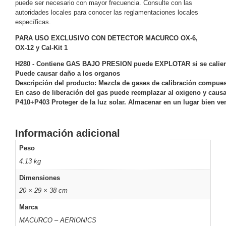
puede ser necesario con mayor frecuencia. Consulte con las
Motorizado
NVRs
autoridades locales para conocer las reglamentaciones locales
específicas.
Network
Video
PARA USO EXCLUSIVO CON DETECTOR MACURCO OX
-6,
OX-12
y Cal-Kit 1
Recorders
Ocultas
-
H280 - Contiene GAS BAJO PRESION puede EXPLOTAR si se calie
Pinhole
Profesionales
Puede causar daño a los organos
Descripción del producto: Mezcla de gases de calibración compues
-
En caso de liberación del gas puede reemplazar al oxigeno y causa
Caja
PTZ
Térmicas
WiFi
P410+P403 Proteger de la luz solar. Almacenar en un lugar bien ven
/ 4G /
Inalámbricas
Información adicional
Cámaras
y DVRs
Peso
HD
4.13 kg
TurboHD
/ AHD /
Dimensiones
HD-TVI
20 × 29 × 38 cm
Ambientes
Salinos
Antiexplosión
Bala
Domo
Marca
/ Eyeball /
MACURCO – AERIONICS