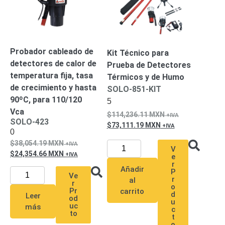
Alimentación
con
Respaldo
Inyectores
PoE
PDU
Plantas
Probador cableado de
Kit Técnico para
de
detectores de calor de
Prueba de Detectores
Energía
PoE
temperatura fija, tasa
Térmicos y de Humo
de Largo
de crecimiento y hasta
SOLO-851-KIT
Alcance
UPS
90ºC, para 110/120
5
- No Break
Vca
114,236.11
MXN
Kits-
SOLO-423
73,111.19
MXN
Sistemas
0
Completos
38,054.19
MXN
V
IP
24,354.66
MXN
e
Megapixel
TurboHD
r
Añadir
P
de 4
Ve
r
al
r
o
Canales
TurboHD
Pr
carrito
d
Leer
od
de 8
u
uc
más
c
Canales
to
t
Monitores
o