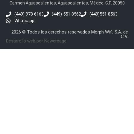
Carmen Aguascalientes, Aguascalientes, México. C.P. 20050
(449) 978 6163
(449) 551 8562
(449)551 8563
Whatsapp
2026 © Todos los derechos reservados Morph Wifi, S.A. de
C.V.
Desarrollo web por Newemage