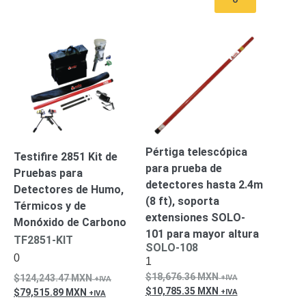
Pantallas
y
Mobiliario
Accesorios
Mobiliario
de
Apoyo
Pantallas
/
Monitores
Videowall
Seguridad
Protección
Pértiga telescópica
Testifire 2851 Kit de
Contra
para prueba de
Pruebas para
Descargas
detectores hasta 2.4m
Detectores de Humo,
Coaxial
Corriente
(8 ft), soporta
Térmicos y de
Alterna
Corriente
extensiones SOLO-
Monóxido de Carbono
Directa
Redes
101 para mayor altura
Servidores
TF2851-KIT
SOLO-108
/
0
1
Almacenamiento
18,676.36
MXN
124,243.47
MXN
Accesorios
Almacenamiento
10,785.35
MXN
79,515.89
MXN
NAS /