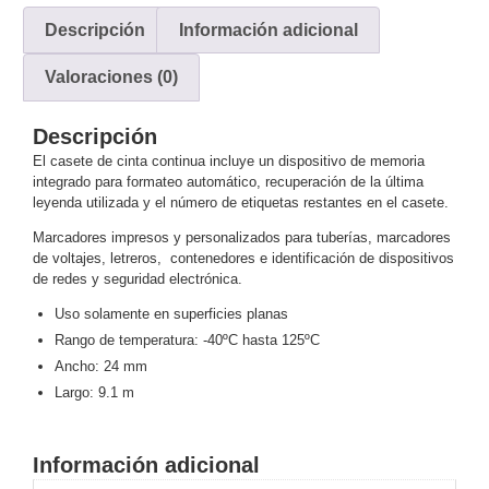
y
Descripción
Información adicional
Electricidad
RG59
Valoraciones (0)
Tipo
CaP
Telefónico
VGA
/ DVI /
Descripción
HDMI
El casete de cinta continua incluye un dispositivo de memoria
Cámaras
integrado para formateo automático, recuperación de la última
IP y NVRs
leyenda utilizada y el número de etiquetas restantes en el casete.
Ambientes
Marcadores impresos y personalizados para tuberías, marcadores
Salinos
de voltajes, letreros, contenedores e identificación de dispositivos
(Anticorrosión)
Antiexplosión
Bala
Codificadores
de redes y seguridad electrónica.
y
Uso solamente en superficies planas
Decodificadores
Rango de temperatura: -40ºC hasta 125ºC
de
Ancho: 24 mm
Video
Cubo
Domo
Largo: 9.1 m
/ Eyeball /
Turret
Fisheye
Información adicional
y
Hemisféricas
Lente