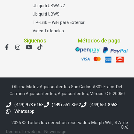
Ubiquiti UBWA v2
Ubiquiti UBWS
TP-Link – WiFi para Exterior
Video Tutoriales
Siguenos
Métodos de pago
Oficina Matriz Aguascalientes San Carlos #302 Fracc. Del
Carmen Aguascalientes, Aguascalientes, México. C.P. 20050
(449) 978 6163
(449) 551 8562
(449)551 8563
Whatsapp
2026 © Todos los derechos reservados Morph Wifi, S.A. de
C.V.
Desarrollo web por Newemage