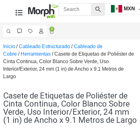
MXN
0
Inicio
/
Cableado Estructurado
/
Cableado de
Videovigilancia
Cobre
/
Herramientas
/ Casete de Etiquetas de Poliéster de
Accesorios
Cinta Continua, Color Blanco Sobre Verde, Uso
Generales
Interior/Exterior, 24 mm (1 in) de Ancho x 9.1 Metros de
Accesorios
Largo
Ethernet y
Fibra
Accesorios
para
Casete de Etiquetas de Poliéster de
Computadora
Cinta Continua, Color Blanco Sobre
y
Verde, Uso Interior/Exterior, 24 mm
Smartphones
Cajas
(1 in) de Ancho x 9.1 Metros de Largo
de
Interconexión
Controladores
PTZ
Gabinetes