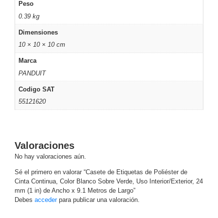
Peso
Motorizado
NVRs
0.39 kg
Network
Dimensiones
Video
10 × 10 × 10 cm
Recorders
Ocultas
-
Marca
Pinhole
Profesionales
PANDUIT
-
Codigo SAT
Caja
PTZ
Térmicas
WiFi
55121620
/ 4G /
Inalámbricas
Cámaras
y DVRs
Valoraciones
HD
TurboHD
No hay valoraciones aún.
/ AHD /
Sé el primero en valorar “Casete de Etiquetas de Poliéster de
HD-TVI
Cinta Continua, Color Blanco Sobre Verde, Uso Interior/Exterior, 24
Ambientes
mm (1 in) de Ancho x 9.1 Metros de Largo”
Salinos
Antiexplosión
Bala
Domo
Debes
acceder
para publicar una valoración.
/ Eyeball /