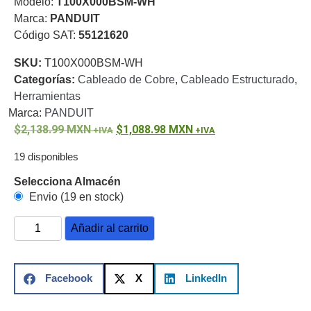
Modelo:
T100X000BSM-WH
o
Marca:
PANDUIT
Refacciones
Probadores
Código SAT:
55121620
de
SKU:
T100X000BSM-WH
Video
Transceptores
Categorías:
Cableado de Cobre
,
Cableado Estructurado
,
de Video
Herramientas
Cables y
Conectores
Marca:
PANDUIT
Adaptador
2,138.99
MXN
1,088.98
MXN
a
19 disponibles
RCA
Audio
y
Selecciona Almacén
Video
Cable
Envio (19 en stock)
Coaxial y
Conectores
Cables
Añadir al carrito
Armados -
Coaxial
Categoría
5e
Fibra
Facebook
X
LinkedIn
Óptica
Para
Alimentación