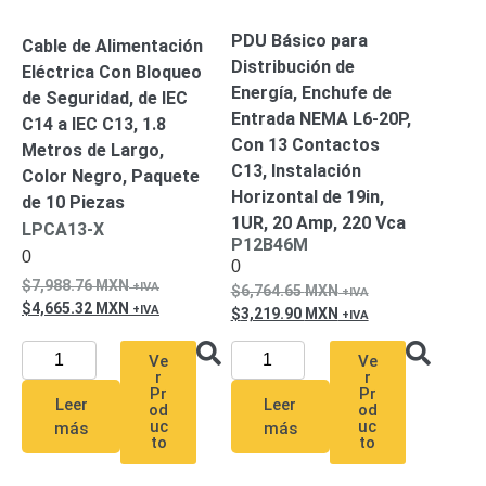
Pantallas
y
PDU Básico para
Cable de Alimentación
Mobiliario
Distribución de
Eléctrica Con Bloqueo
Accesorios
Mobiliario
Energía, Enchufe de
de Seguridad, de IEC
de
Entrada NEMA L6-20P,
C14 a IEC C13, 1.8
Apoyo
Pantallas
Con 13 Contactos
Metros de Largo,
/
C13, Instalación
Color Negro, Paquete
Monitores
Videowall
Horizontal de 19in,
de 10 Piezas
Seguridad
1UR, 20 Amp, 220 Vca
LPCA13-X
Protección
P12B46M
0
Contra
0
Descargas
7,988.76
MXN
6,764.65
MXN
Coaxial
Corriente
4,665.32
MXN
3,219.90
MXN
Alterna
Corriente
Directa
Redes
Ve
Ve
r
r
Servidores
Pr
Pr
/
Leer
Leer
od
od
Almacenamiento
uc
uc
más
más
to
to
Accesorios
Almacenamiento
NAS /