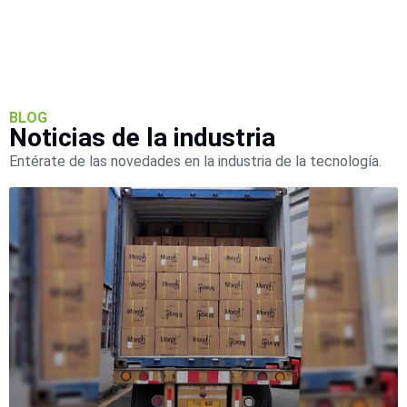
SAN /
eSATA
Discos
Duros
Mecánicos
(HDD)
Memorias
BLOG
SD /
Noticias de la industria
Memorias
Entérate de las novedades en la industria de la tecnología.
Micro
SD
Servidores
de
Aplicación
Unidades
de Estado
Sólido
(SSD)
Software
VMS y
Analíticas
EPCOM
Cloud
HIKVISION
Honeywell
Wisenet