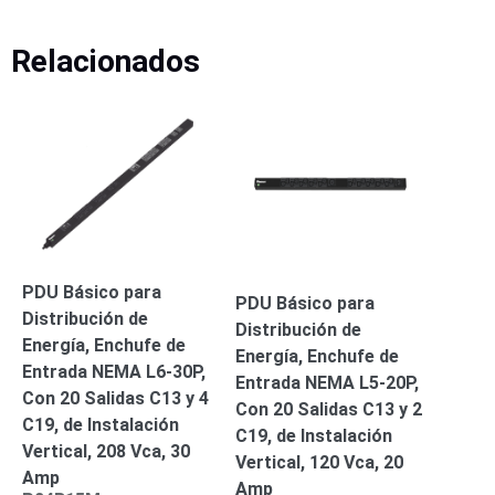
Turret
Especiales
Lente
Motorizado
Ocultas
Relacionados
-
Pinhole
PTZ
Videograbadoras
Analógicas
- TurboHD
TVI / AHD
/ CVI
Drones,
Robots e
Industrial
Cámaras
PDU Básico para
PDU Básico para
Industriales
Distribución de
Distribución de
Energía
Energía, Enchufe de
Energía, Enchufe de
Adaptadores
Entrada NEMA L6-30P,
Entrada NEMA L5-20P,
de
Con 20 Salidas C13 y 4
Con 20 Salidas C13 y 2
Pared
Baterías
Fuentes
C19, de Instalación
C19, de Instalación
de
Vertical, 208 Vca, 30
Vertical, 120 Vca, 20
Alimentación
Fuentes
Amp
Amp
de