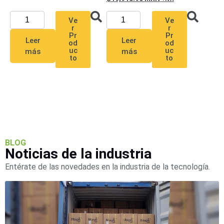
SD /
Memorias
Ve
Ve
r
r
Micro
Pr
Pr
Leer
Leer
SD
Servidores
od
od
uc
uc
más
más
de
to
to
Aplicación
Unidades
de Estado
Sólido
(SSD)
Software
VMS y
Analíticas
BLOG
EPCOM
Noticias de la industria
Cloud
HIKVISION
Entérate de las novedades en la industria de la tecnología.
Videograbadoras
Móviles,
Dash
Cams y
Body
Cams