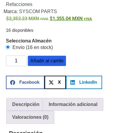
Refacciones
o
Marca:
SYSCOM PARTS
Refacciones
Probadores
2,352.23
MXN
1,355.04
MXN
de
Video
Transceptores
16 disponibles
de Video
Selecciona Almacén
Cables y
Envio (16 en stock)
Conectores
Adaptador
Añadir al carrito
a
RCA
Audio
y
Facebook
X
LinkedIn
Video
Cable
Coaxial y
Conectores
Cables
Descripción
Información adicional
Armados -
Coaxial
Categoría
Valoraciones (0)
5e
Fibra
Óptica
Para
Alimentación