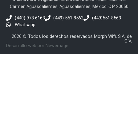
Carmen Aguascalientes, Aguascalientes, México. C.P. 20050
(449) 978 6163
(449) 551 8562
(449)551 8563
Whatsapp
2026 © Todos los derechos reservados Morph Wifi, S.A. de
C.V.
Desarrollo web por Newemage