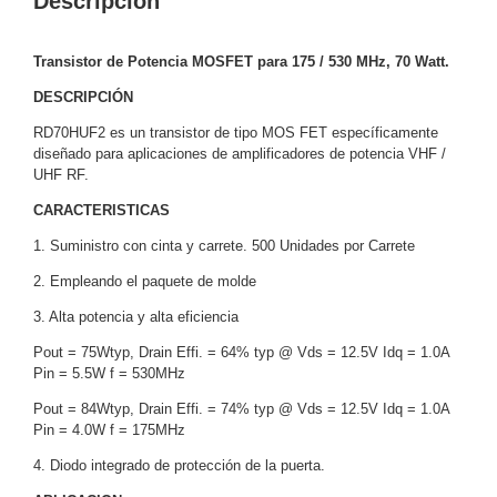
Descripción
y
Electricidad
RG59
Transistor de Potencia MOSFET para 175 / 530 MHz, 70 Watt.
Tipo
DESCRIPCIÓN
CaP
Telefónico
VGA
/ DVI /
RD70HUF2 es un transistor de tipo MOS FET específicamente
diseñado para aplicaciones de amplificadores de potencia VHF /
HDMI
UHF RF.
Cámaras
IP y NVRs
CARACTERISTICAS
Ambientes
1. Suministro con cinta y carrete. 500 Unidades por Carrete
Salinos
2. Empleando el paquete de molde
(Anticorrosión)
Antiexplosión
Bala
Codificadores
y
3. Alta potencia y alta eficiencia
Decodificadores
Pout = 75Wtyp, Drain Effi. = 64% typ @ Vds = 12.5V Idq = 1.0A
de
Pin = 5.5W f = 530MHz
Video
Cubo
Domo
Pout = 84Wtyp, Drain Effi. = 74% typ @ Vds = 12.5V Idq = 1.0A
/ Eyeball /
Pin = 4.0W f = 175MHz
Turret
Fisheye
4. Diodo integrado de protección de la puerta.
y
Hemisféricas
Lente