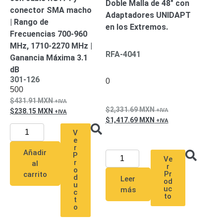
Doble Malla de 48″ con
conector SMA macho
Respaldo
Inyectores
Adaptadores UNIDAPT
| Rango de
PoE
PDU
Plantas
en los Extremos.
Frecuencias 700-960
de
MHz, 1710-2270 MHz |
Energía
PoE
RFA-4041
Ganancia Máxima 3.1
de Largo
dB
Alcance
UPS
301-126
0
- No Break
500
Kits-
431.91
MXN
Sistemas
2,331.69
MXN
238.15
MXN
Completos
1,417.69
MXN
IP
V
Megapixel
TurboHD
e
r
de 4
Añadir
P
Ve
Canales
TurboHD
r
al
r
o
de 8
Pr
carrito
d
Leer
od
Canales
u
uc
más
c
Monitores
to
t
Pantallas
o
y