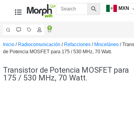
MXN
0
Inicio
/
Radiocomunicación
/
Refacciones
/
Misceláneo
/ Trans
Videovigilancia
de Potencia MOSFET para 175 / 530 MHz, 70 Watt.
Accesorios
Generales
Accesorios
Transistor de Potencia MOSFET para
Ethernet y
175 / 530 MHz, 70 Watt.
Fibra
Accesorios
para
Computadora
y
Smartphones
Cajas
de
Interconexión
Controladores
PTZ
Gabinetes