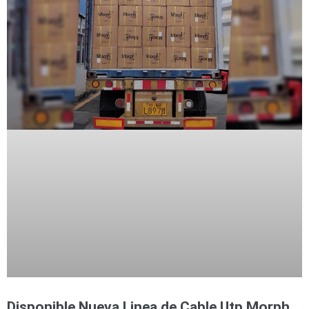
Accesorios
Body
Cams
(Portátiles)
Cámaras
Móviles
Dash
Cams
Videoporteros
e
Interfonos
Accesorios
Intercomunicadores
Videoporteros
Analógicos
Videoporteros
IP
Disponible Nueva Linea de Cable Utp Morph