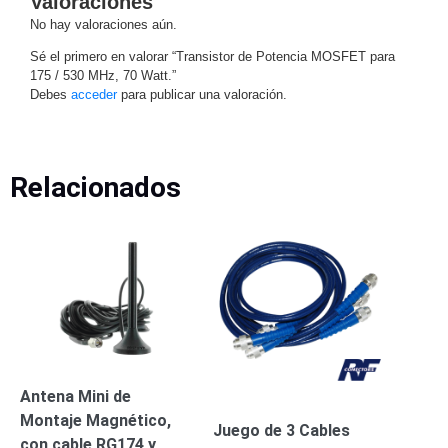
Valoraciones
-
No hay valoraciones aún.
Pinhole
PTZ
Videograbadoras
Analógicas
Sé el primero en valorar “Transistor de Potencia MOSFET para
175 / 530 MHz, 70 Watt.”
- TurboHD
Debes
acceder
para publicar una valoración.
TVI / AHD
/ CVI
Drones,
Robots e
Relacionados
Industrial
Cámaras
Industriales
Energía
Adaptadores
de
Pared
Baterías
Fuentes
de
Alimentación
Fuentes
Antena Mini de
de
Montaje Magnético,
Alimentación
Juego de 3 Cables
con cable RG174 y
con