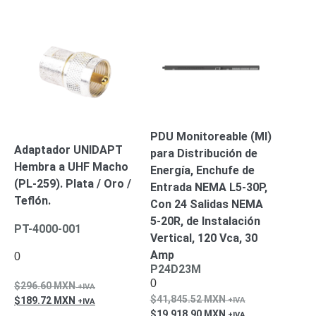
Mobiliario
Accesorios
Mobiliario
de
Apoyo
Pantallas
/
Monitores
Videowall
Seguridad
Protección
Contra
PDU Monitoreable (MI)
Descargas
Adaptador UNIDAPT
para Distribución de
Corriente
Hembra a UHF Macho
Energía, Enchufe de
Alterna
Corriente
(PL-259). Plata / Oro /
Entrada NEMA L5-30P,
Directa
Teflón.
Con 24 Salidas NEMA
Servidores
5-20R, de Instalación
/
PT-4000-001
Vertical, 120 Vca, 30
Almacenamiento
Amp
0
Accesorios
Discos
P24D23M
Duros
0
296.60
MXN
Mecánicos
41,845.52
MXN
189.72
MXN
(HDD)
Memorias
19,918.90
MXN