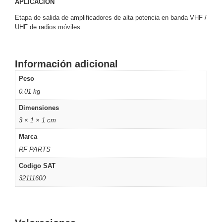
APLICACION
Motorizado
NVRs
Etapa de salida de amplificadores de alta potencia en banda VHF /
Network
UHF de radios móviles.
Video
Recorders
Profesionales
-
Información adicional
Caja
PTZ
Térmicas
WiFi
Peso
/ 4G /
0.01 kg
Inalámbricas
Cámaras
Dimensiones
y DVRs
3 × 1 × 1 cm
HD
TurboHD
Marca
/ AHD /
RF PARTS
HD-TVI
Codigo SAT
Ambientes
Salinos
Antiexplosión
Bala
Domo
32111600
/ Eyeball /
Turret
Especiales
Lente
Motorizado
Ocultas