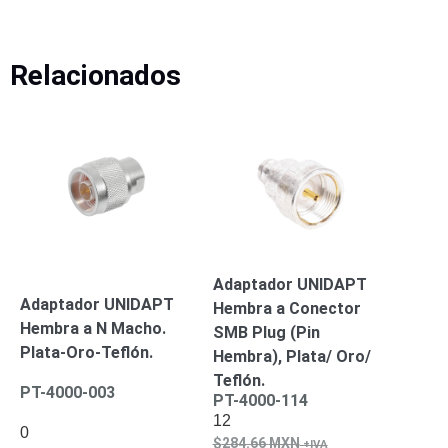
Alimentación
con
Relacionados
Respaldo
Inyectores
PoE
PDU
Plantas
de
Energía
PoE
de Largo
Alcance
UPS
- No Break
Kits-
Sistemas
Completos
Adaptador UNIDAPT
IP
Adaptador UNIDAPT
Hembra a Conector
Megapixel
TurboHD
Hembra a N Macho.
SMB Plug (Pin
de 4
Plata-Oro-Teflón.
Hembra), Plata/ Oro/
Canales
TurboHD
Teflón.
PT-4000-003
de 8
PT-4000-114
Canales
12
0
Monitores
284.66
MXN