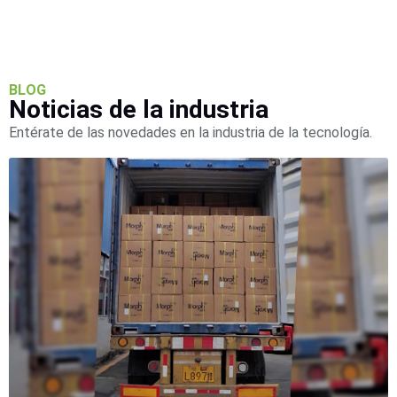
Wave
XMR
CEIBAII /
KAPOK
Videograbadoras
Móviles,
BLOG
Noticias de la industria
Dash
Cams y
Entérate de las novedades en la industria de la tecnología.
Body
Cams
Accesorios
Body
Cams
(Portátiles)
Cámaras
Móviles
Dash
Cams
Videoporteros
e
Interfonos
Accesorios
Intercomunicadores
Videoporteros
Analógicos
Videoporteros
IP