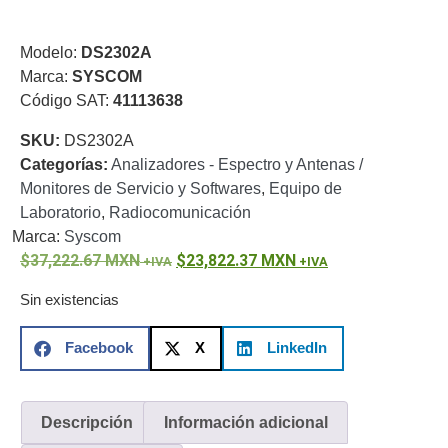
o
Refacciones
Probadores
Modelo:
DS2302A
de
Marca:
SYSCOM
Video
Transceptores
Código SAT:
41113638
de Video
SKU:
DS2302A
Cables y
Conectores
Categorías:
Analizadores - Espectro y Antenas /
Adaptador
Monitores de Servicio y Softwares
,
Equipo de
a
Laboratorio
,
Radiocomunicación
RCA
Audio
Marca:
Syscom
y
37,222.67
MXN
23,822.37
MXN
Video
Cable
Sin existencias
Coaxial y
Conectores
Cables
Facebook
X
LinkedIn
Armados -
Coaxial
Categoría
5e
Fibra
Descripción
Información adicional
Óptica
Para
Alimentación