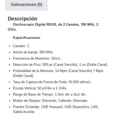
Valoraciones (0)
y
Electricidad
RG59
Descripción
Tipo
Osciloscopio Digital RIGOL de 2 Canales, 300 MHz, 2
CaP
Telefónico
VGA
GS/s.
/ DVI /
HDMI
Especificaciones
Cámaras
Canales: 2.
IP y NVRs
Ancho de banda: 300 MHz.
Ambientes
Frecuencia de Muestreo: 2Gs/s.
Salinos
Detección de Pico: 500 ps (Canal Sencillo), 1 ns (Doble Canal).
(Anticorrosión)
Antiexplosión
Bala
Codificadores
Profundidad de la Memoria: 14 Mpts (Canal Sencillo) 7 Mpts
y
(Doble Canal).
Decodificadores
Tasa de Captura de Forma de Onda: 50,000 wfms/s.
de
Escala Vertical: 50 µV/div a 1 V/div.
Video
Cubo
Domo
Rango de Base de Tiempo: 1.0ns/ div a 1ks/ div.
/ Eyeball /
Modos de Disparo: Elevando, Callendo, Alternado.
Turret
Fisheye
Puertos Estándar: USB Huesped, USB Dispositivo, LAN,
y
Salida Auxiliar.
Hemisféricas
Lente