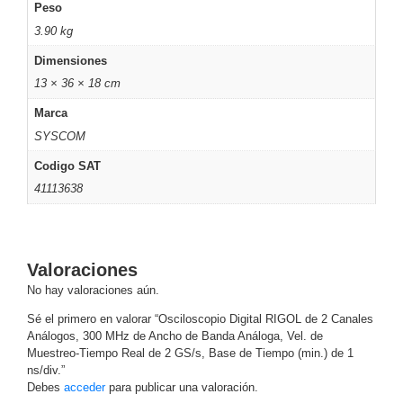
Turret
Especiales
Lente
Peso
Motorizado
Ocultas
3.90 kg
-
Dimensiones
Pinhole
PTZ
Videograbadoras
13 × 36 × 18 cm
Analógicas
Marca
- TurboHD
TVI / AHD
SYSCOM
/ CVI
Codigo SAT
Drones,
41113638
Robots e
Industrial
Cámaras
Industriales
Valoraciones
Energía
No hay valoraciones aún.
Adaptadores
de
Sé el primero en valorar “Osciloscopio Digital RIGOL de 2 Canales
Análogos, 300 MHz de Ancho de Banda Análoga, Vel. de
Pared
Baterías
Fuentes
Muestreo-Tiempo Real de 2 GS/s, Base de Tiempo (min.) de 1
de
ns/div.”
Alimentación
Fuentes
Debes
acceder
para publicar una valoración.
de