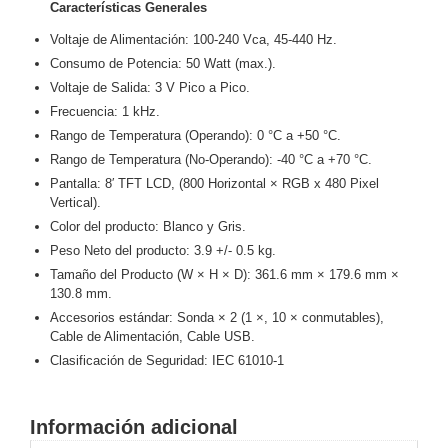
Características Generales
Motorizado
NVRs
Voltaje de Alimentación: 100-240 Vca, 45-440 Hz.
Network
Consumo de Potencia: 50 Watt (max.).
Video
Voltaje de Salida: 3 V Pico a Pico.
Recorders
Ocultas
Frecuencia: 1 kHz.
-
Rango de Temperatura (Operando): 0 °C a +50 °C.
Pinhole
Profesionales
Rango de Temperatura (No-Operando): -40 °C a +70 °C.
-
Pantalla: 8′ TFT LCD, (800 Horizontal × RGB x 480 Pixel
Caja
PTZ
Térmicas
WiFi
Vertical).
/ 4G /
Color del producto: Blanco y Gris.
Inalámbricas
Peso Neto del producto: 3.9 +/- 0.5 kg.
Cámaras
Tamaño del Producto (W × H × D): 361.6 mm × 179.6 mm ×
y DVRs
130.8 mm.
HD
Accesorios estándar: Sonda × 2 (1 ×, 10 × conmutables),
TurboHD
Cable de Alimentación, Cable USB.
/ AHD /
Clasificación de Seguridad: IEC 61010-1
HD-TVI
Ambientes
Salinos
Antiexplosión
Bala
Domo
Información adicional
/ Eyeball /