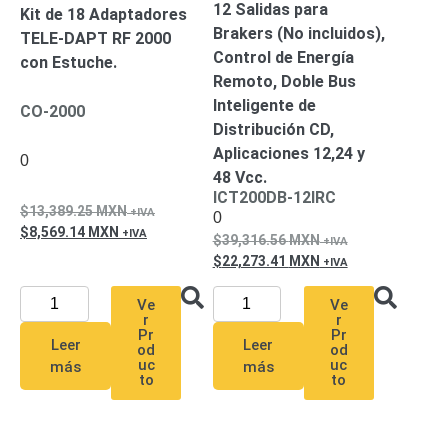
12 Salidas para
SAN /
Kit de 18 Adaptadores
Brakers (No incluidos),
eSATA
Discos
TELE-DAPT RF 2000
Control de Energía
Duros
con Estuche.
Remoto, Doble Bus
Mecánicos
Inteligente de
(HDD)
Memorias
CO-2000
Distribución CD,
SD /
Aplicaciones 12,24 y
Memorias
0
48 Vcc.
Micro
ICT200DB-12IRC
SD
Servidores
13,389.25
MXN
0
de
8,569.14
MXN
39,316.56
MXN
Aplicación
Unidades
22,273.41
MXN
de Estado
Sólido
Ve
Ve
r
r
(SSD)
Pr
Pr
Leer
Leer
Software
od
od
uc
uc
VMS y
más
más
to
to
Analíticas
EPCOM
Cloud
HIKVISION
Honeywell
Wisenet