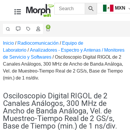
MXN
0
Inicio
/
Radiocomunicación
/
Equipo de
Videovigilancia
Laboratorio
/
Analizadores - Espectro y Antenas / Monitores
Accesorios
de Servicio y Softwares
/ Osciloscopio Digital RIGOL de 2
Generales
Canales Análogos, 300 MHz de Ancho de Banda Análoga,
Accesorios
Vel. de Muestreo-Tiempo Real de 2 GS/s, Base de Tiempo
Ethernet y
(min.) de 1 ns/div.
Fibra
Accesorios
para
Computadora
Osciloscopio Digital RIGOL de 2
y
Canales Análogos, 300 MHz de
Smartphones
Cajas
Ancho de Banda Análoga, Vel. de
de
Muestreo-Tiempo Real de 2 GS/s,
Interconexión
Controladores
Base de Tiempo (min.) de 1 ns/div.
PTZ
Gabinetes