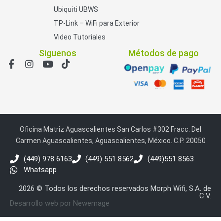
Ubiquiti UBWS
TP-Link – WiFi para Exterior
Video Tutoriales
Siguenos
Métodos de pago
Oficina Matriz Aguascalientes San Carlos #302 Fracc. Del
Carmen Aguascalientes, Aguascalientes, México. C.P. 20050
(449) 978 6163
(449) 551 8562
(449)551 8563
Whatsapp
2026 © Todos los derechos reservados Morph Wifi, S.A. de
C.V.
Desarrollo web por Newemage