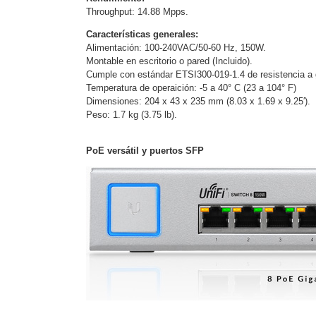
Software VMS y Analíticas
Throughput: 14.88 Mpps.
EPCOM Cloud
HIKVISION
Características generales:
Videograbadoras Móviles, D
Alimentación: 100-240VAC/50-60 Hz, 150W.
Accesorios
Body Cams (Portátil
Montable en escritorio o pared (Incluido).
Videoporteros e Interfonos
Cumple con estándar ETSI300-019-1.4 de resistencia a g
Accesorios
Intercomunicadores
Temperatura de operaición: -5 a 40° C (23 a 104° F)
Dimensiones: 204 x 43 x 235 mm (8.03 x 1.69 x 9.25′).
Peso: 1.7 kg (3.75 lb).
PoE versátil y puertos SFP