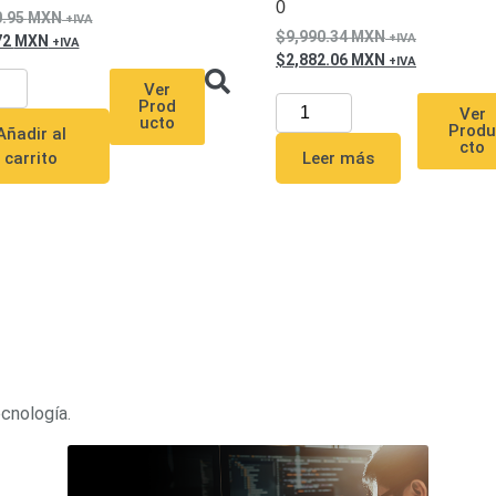
0
0.95
MXN
9,990.34
MXN
72
MXN
2,882.06
MXN
Ver
Prod
Ver
ucto
Prod
Añadir al
cto
Leer más
carrito
ecnología.