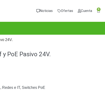
0
Noticias
Ofertas
Cuenta
ivo 24V.
f y PoE Pasivo 24V.
g
,
Redes e IT
,
Switches PoE