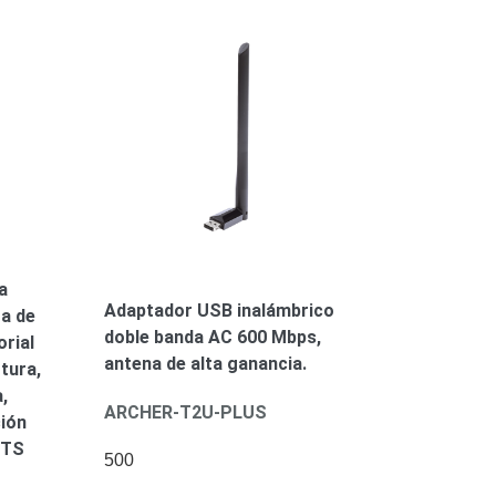
a
Adaptador USB inalámbrico
ra de
doble banda AC 600 Mbps,
rial
antena de alta ganancia.
tura,
,
ARCHER-T2U-PLUS
ción
HTS
500