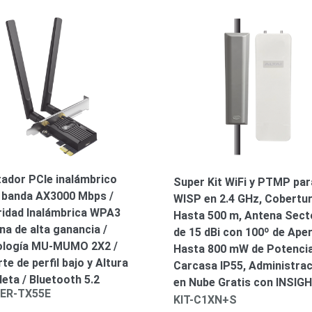
ador PCIe inalámbrico
Super Kit WiFi y PTMP par
 banda AX3000 Mbps /
WISP en 2.4 GHz, Cobertu
idad Inalámbrica WPA3
Hasta 500 m, Antena Secto
na de alta ganancia /
de 15 dBi con 100º de Aper
ología MU-MUMO 2X2 /
Hasta 800 mW de Potencia
te de perfil bajo y Altura
Carcasa IP55, Administra
eta / Bluetooth 5.2
en Nube Gratis con INSIG
ER-TX55E
KIT-C1XN+S