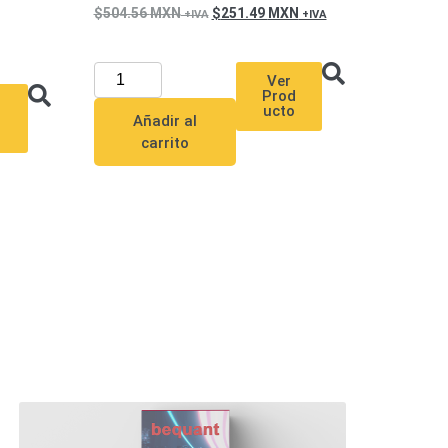
504.56
MXN
251.49
MXN
Ver
Prod
ucto
u
Añadir al
carrito