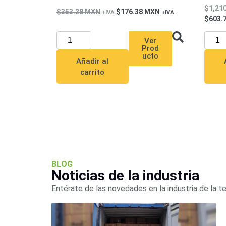
1,21
353.28
MXN
176.38
MXN
603.
Ver
Prod
ucto
Añadir al
carrito
BLOG
Noticias de la industria
Entérate de las novedades en la industria de la t