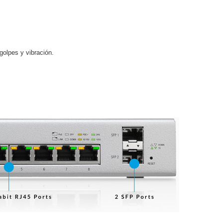
ash Cams y Body Cams
es)
Cámaras Móviles
Dash Cams
olpes y vibración.
Videoporteros Analógicos
Videoporteros IP