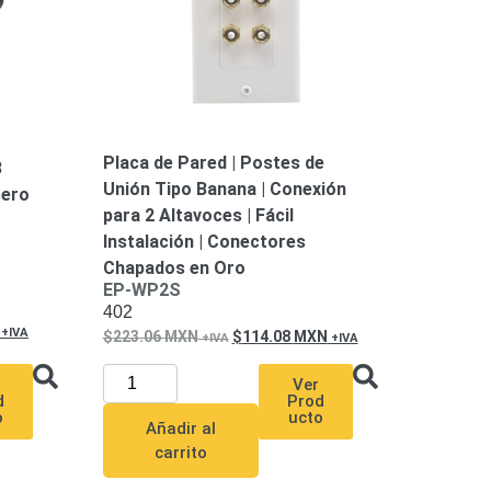
Placa de Pared | Postes de
3
Unión Tipo Banana | Conexión
cero
para 2 Altavoces | Fácil
Instalación | Conectores
Chapados en Oro
EP-WP2S
402
223.06
MXN
114.08
MXN
Ver
d
Prod
o
ucto
Añadir al
carrito