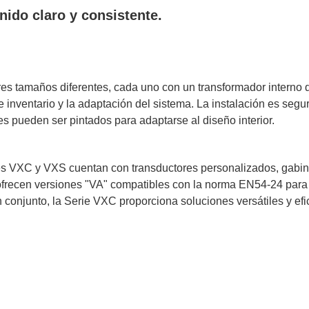
nido claro y consistente.
ywell
Wisenet Wave
XMR CEIBAII / KAPOK
ash Cams y Body Cams
es)
Cámaras Móviles
Dash Cams
Videoporteros Analógicos
Videoporteros IP
res tamaños diferentes, cada uno con un transformador interno 
e inventario y la adaptación del sistema. La instalación es segur
es pueden ser pintados para adaptarse al diseño interior.
ces VXC y VXS cuentan con transductores personalizados, gabine
 ofrecen versiones "VA" compatibles con la norma EN54-24 para
En conjunto, la Serie VXC proporciona soluciones versátiles y e