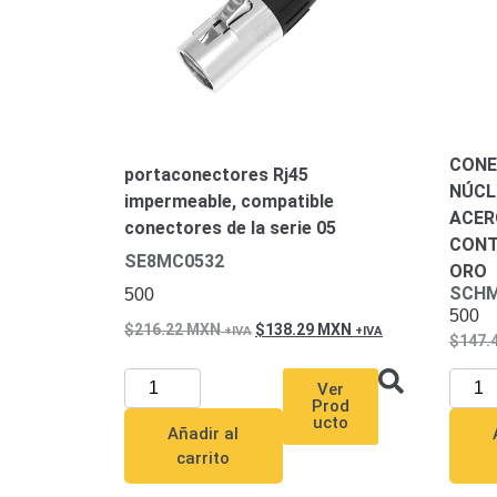
CONE
portaconectores Rj45
NÚCL
impermeable, compatible
ACER
conectores de la serie 05
CONT
SE8MC0532
ORO
SCH
500
500
216.22
MXN
138.29
MXN
147.
Ver
Prod
ucto
Añadir al
carrito