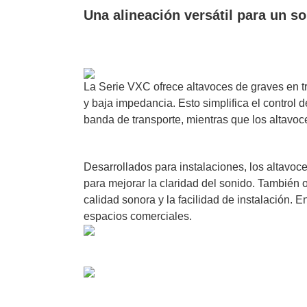
Software VMS y Analíticas
Una alineación versátil para un so
EPCOM Cloud
HIKVISION
Hone
Videograbadoras Móviles, D
Accesorios
Body Cams (Portátil
Videoporteros e Interfonos
Accesorios
Intercomunicadores
La Serie VXC ofrece altavoces de graves en t
y baja impedancia. Esto simplifica el control d
banda de transporte, mientras que los altavoc
Desarrollados para instalaciones, los altavo
para mejorar la claridad del sonido. También
calidad sonora y la facilidad de instalación. 
espacios comerciales.