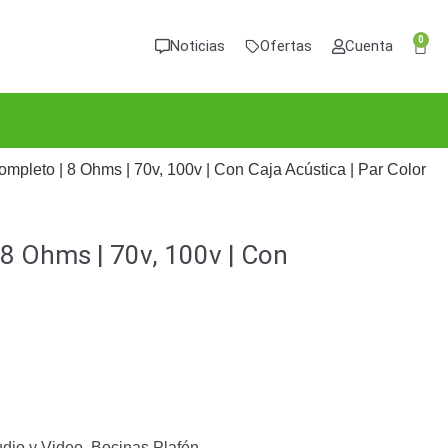
0
Noticias
Ofertas
Cuenta
Completo | 8 Ohms | 70v, 100v | Con Caja Acústica | Par Color
| 8 Ohms | 70v, 100v | Con
dio y Video
,
Bocinas Plafón