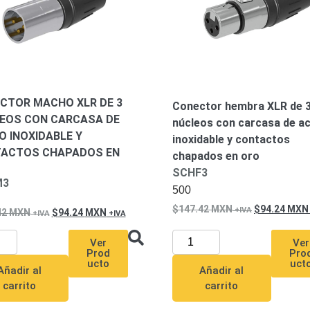
CTOR MACHO XLR DE 3
Conector hembra XLR de 
EOS CON CARCASA DE
núcleos con carcasa de a
O INOXIDABLE Y
inoxidable y contactos
ACTOS CHAPADOS EN
chapados en oro
SCHF3
M3
500
147.42
MXN
94.24
MXN
42
MXN
94.24
MXN
Ver
Ver
Pro
Prod
uct
ucto
Añadir al
Añadir al
carrito
carrito