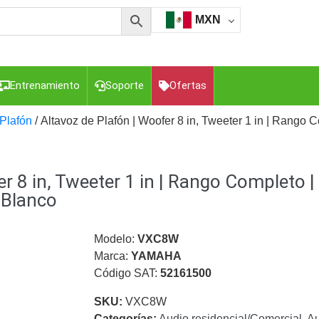
MXN
Entrenamiento
Soporte
Ofertas
Plafón
/ Altavoz de Plafón | Woofer 8 in, Tweeter 1 in | Rango 
esorios para Computadora y Smartphones
Cajas de
r 8 in, Tweeter 1 in | Rango Completo 
Z
Gabinetes de Acero para DVR y NVR
Gabinetes para
Luz Blanca
Kits Extensores, Convertidores , Divisores, HDMI,
 Blanco
tajes y Brackets para Cámaras
Partes o
eo
Transceptores de Video
Modelo:
VXC8W
Marca:
YAMAHA
o
Cable Coaxial y Conectores
Cables Armados -
Código SAT:
52161500
ca
Para Alimentación y Electricidad
RG59 Tipo
I
SKU:
VXC8W
Categorías:
Audio residencial/Comercial
,
Au