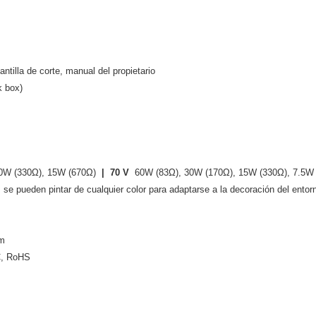
ntilla de corte, manual del propietario
k box)
0W (330Ω), 15W (670Ω)
|
70 V
60W (83Ω), 30W (170Ω), 15W (330Ω), 7.5W
as se pueden pintar de cualquier color para adaptarse a la decoración del entor
mm
C, RoHS