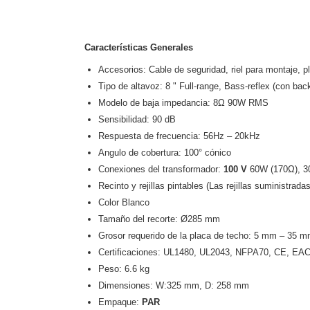
Características Generales
Accesorios: Cable de seguridad, riel para montaje, pla
Tipo de altavoz: 8 " Full-range, Bass-reflex (con bac
Modelo de baja impedancia: 8Ω 90W RMS
Sensibilidad: 90 dB
Respuesta de frecuencia: 56Hz – 20kHz
Angulo de cobertura: 100° cónico
Conexiones del transformador:
100 V
60W (170Ω), 3
Recinto y rejillas pintables (Las rejillas suministrad
Color Blanco
Tamaño del recorte: Ø285 mm
Grosor requerido de la placa de techo: 5 mm – 35 
Certificaciones: UL1480, UL2043, NFPA70, CE, EA
Peso: 6.6 kg
Dimensiones: W:325 mm, D: 258 mm
Empaque:
PAR