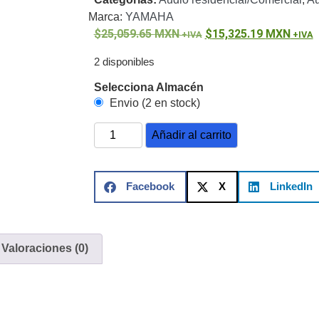
ón)
Antiexplosión
Bala
Codificadores y Decodificadores de
Marca:
YAMAHA
ret
Fisheye y Hemisféricas
Lente Motorizado
NVRs Network
25,059.65
MXN
15,325.19
MXN
ole
Profesionales - Caja
PTZ
Térmicas
WiFi / 4G / Inalámbricas
/ AHD / HD-TVI
2 disponibles
n
Bala
Domo / Eyeball / Turret
Especiales
Lente
Selecciona Almacén
Z
Videograbadoras Analógicas - TurboHD TVI / AHD / CVI
Envio (2 en stock)
Añadir al carrito
Fuentes de Alimentación
Fuentes de Alimentación con
lantas de Energía
PoE de Largo Alcance
UPS - No Break
Facebook
X
LinkedIn
ales
TurboHD de 8 Canales
rio
Pantallas / Monitores
Videowall Seguridad
Valoraciones (0)
te Directa
Redes
S / SAN / eSATA
Discos Duros Mecánicos (HDD)
Memorias
ores de Aplicación
Unidades de Estado Sólido (SSD)