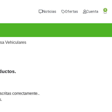
0
Noticias
Ofertas
Cuenta
sa Vehiculares
ductos.
critas correctamente..
s.