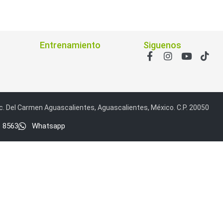
ón)
Antiexplosión
Bala
Codificadores y Decodificadores de
ret
Fisheye y Hemisféricas
Lente Motorizado
NVRs Network
- Caja
PTZ
Térmicas
WiFi / 4G / Inalámbricas
/ AHD / HD-TVI
Entrenamiento
Siguenos
n
Bala
Domo / Eyeball / Turret
Especiales
Lente
Z
Videograbadoras Analógicas - TurboHD TVI / AHD / CVI
Fuentes de Alimentación
Fuentes de Alimentación con
c. Del Carmen Aguascalientes, Aguascalientes, México. C.P. 20050
lantas de Energía
PoE de Largo Alcance
UPS - No Break
1 8563
Whatsapp
ales
TurboHD de 8 Canales
rio
Pantallas / Monitores
Videowall Seguridad
cta
icos (HDD)
Memorias SD / Memorias Micro SD
Servidores de
Sólido (SSD)