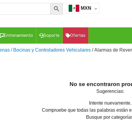
MXN
Entrenamiento
Soporte
Ofertas
enas / Bocinas y Controladores Vehiculares
/ Alarmas de Rever
esorios para Computadora y Smartphones
Cajas de
Z
Gabinetes de Acero para DVR y NVR
Gabinetes para
Luz Blanca
Kits Extensores, Convertidores , Divisores, HDMI,
No se encontraron pro
tajes y Brackets para Cámaras
Partes o
Sugerencias:
eo
Transceptores de Video
Intente nuevamente.
o
Cable Coaxial y Conectores
Cables Armados -
Compruebe que todas las palabras están es
ca
Para Alimentación y Electricidad
RG59 Tipo
Busque por categoría
I