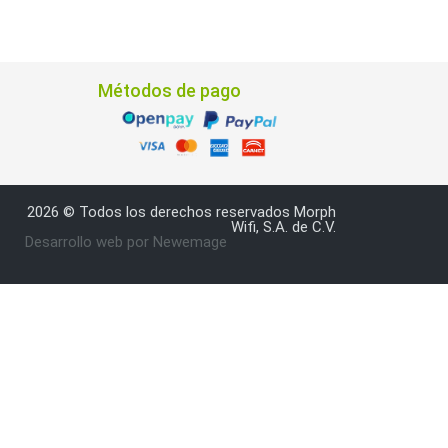
Métodos de pago
2026 © Todos los derechos reservados Morph
Wifi, S.A. de C.V.
Desarrollo web por Newemage