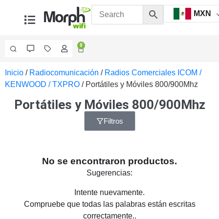
MXN
0
Inicio
/
Radiocomunicación
/
Radios Comerciales ICOM /
Videovigilancia
KENWOOD / TXPRO
/ Portátiles y Móviles 800/900Mhz
Accesorios
Generales
Portátiles y Móviles 800/900Mhz
Accesorios
Ethernet y
Filtros
Fibra
Accesorios
para
Computadora
No se encontraron productos.
y
Sugerencias:
Smartphones
Cajas
de
Intente nuevamente.
Interconexión
Controladores
Compruebe que todas las palabras están escritas
PTZ
Gabinetes
correctamente..