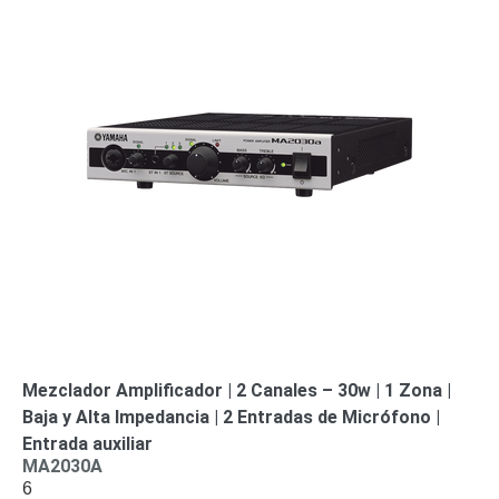
SAN /
eSATA
Discos
Duros
Mecánicos
(HDD)
Memorias
SD /
Memorias
Micro
SD
Servidores
de
Aplicación
Unidades
de Estado
Sólido
(SSD)
Software
Mezclador Amplificador | 2 Canales – 30w | 1 Zona |
VMS y
Baja y Alta Impedancia | 2 Entradas de Micrófono |
Analíticas
Entrada auxiliar
EPCOM
MA2030A
Cloud
HIKVISION
Honeywell
Wisenet
6