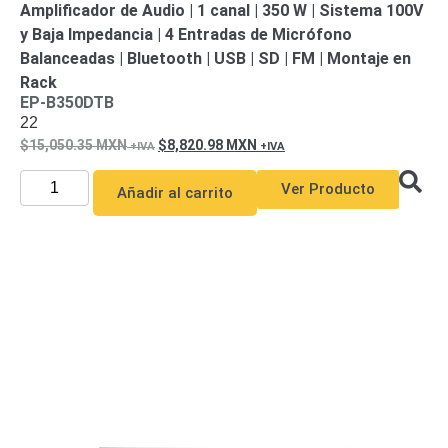
Amplificador de Audio | 1 canal | 350 W | Sistema 100V
y
y Baja Impedancia | 4 Entradas de Micrófono
Electricidad
RG59
Balanceadas | Bluetooth | USB | SD | FM | Montaje en
Tipo
Rack
CaP
Telefónico
VGA
EP-B350DTB
/ DVI /
22
HDMI
15,050.35
MXN
8,820.98
MXN
Cámaras
IP y NVRs
Ver Producto
Añadir al carrito
Ambientes
Salinos
(Anticorrosión)
Antiexplosión
Bala
Codificadores
y
Decodificadores
de
Video
Cubo
Domo
/ Eyeball /
Turret
Fisheye
y
Hemisféricas
Lente