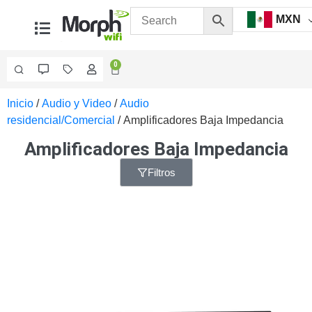
MXN
0
Inicio
/
Audio y Video
/
Audio
Videovigilancia
residencial/Comercial
/ Amplificadores Baja Impedancia
Accesorios
Generales
Amplificadores Baja Impedancia
Accesorios
Ethernet y
Filtros
Fibra
Accesorios
para
Computadora
y
Smartphones
Cajas
de
Interconexión
Controladores
PTZ
Gabinetes