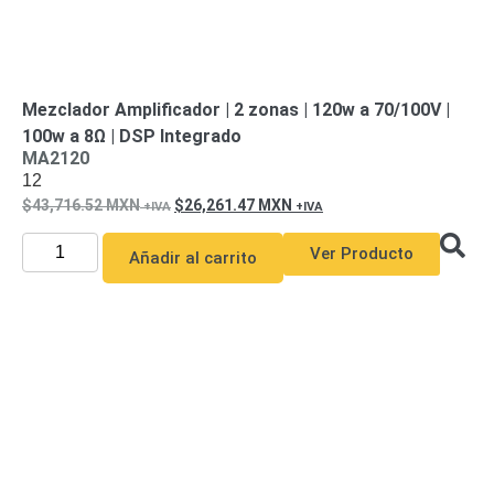
Mezclador Amplificador | 2 zonas | 120w a 70/100V |
100w a 8Ω | DSP Integrado
MA2120
12
43,716.52
MXN
26,261.47
MXN
Ver Producto
Añadir al carrito