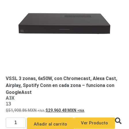
VSSL 3 zonas, 6x50W, con Chromecast, Alexa Cast,
Airplay, Spotify Conn en cada zona – funciona con
GoogleAsst
A3X
13
51,908.86
MXN
29,960.48
MXN
Ver Producto
Añadir al carrito