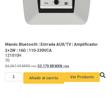
Pantallas
y
Mobiliario
Accesorios
Mobiliario
de
Apoyo
Pantallas
/
Monitores
Videowall
Mando Bluetooth | Entrada AUX/TV | Amplificador
Seguridad
2+2W | 16Ω | 110-230VCA
Protección
121010H
Contra
70
Descargas
6,067.04
MXN
3,179.88
MXN
Coaxial
Corriente
Alterna
Corriente
Ver Producto
Añadir al carrito
Directa
Redes
Servidores
/
Almacenamiento
Accesorios
Almacenamiento
NAS /