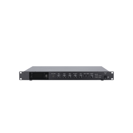
o
Refacciones
Probadores
de
Video
Transceptores
de Video
Cables y
Conectores
Adaptador
a
RCA
Audio
y
Video
Cable
Coaxial y
Conectores
Cables
Armados -
Coaxial
Categoría
5e
Fibra
Óptica
Para
Alimentación