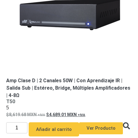
de Acero
para DVR
y
NVR
Gabinetes
para
Cámaras
Iluminadores
IR y de
Luz
y
Blanca
Kits
al
Extensores,
Convertidores
Amp Clase D | 2 Canales 50W | Con Aprendizaje IR |
,
Salida Sub | Estéreo, Bridge, Múltiples Amplificadores
Divisores,
| 4-8Ω
HDMI,
T50
5
VGA,
8,619.68
MXN
4,689.01
MXN
DVI
Lentes
Micrófonos
Montajes
y Brackets
Ver Producto
Añadir al carrito
para
Cámaras
Partes