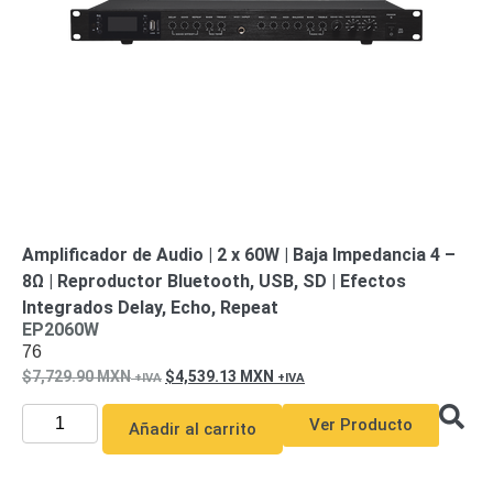
Motorizado
NVRs
Network
Video
Recorders
Ocultas
-
Pinhole
Profesionales
-
Caja
PTZ
Térmicas
WiFi
/ 4G /
Amplificador de Audio | 2 x 60W | Baja Impedancia 4 –
Inalámbricas
8Ω | Reproductor Bluetooth, USB, SD | Efectos
Cámaras
Integrados Delay, Echo, Repeat
y DVRs
EP2060W
HD
76
TurboHD
/ AHD /
7,729.90
MXN
4,539.13
MXN
HD-TVI
Ambientes
Ver Producto
Añadir al carrito
Salinos
Antiexplosión
Bala
Domo
/ Eyeball /