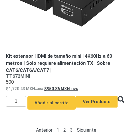
Kit extensor HDMI de tamaño mini | 4K60Hz a 60
metros | Solo requiere alimentación TX | Sobre
CAT6/CAT6A/CAT7 |
TT672MINI
500
1,720.43
MXN
950.86
MXN
Ver Producto
Añadir al carrito
Anterior
1
2
3
Siguiente