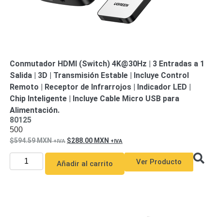
Pantallas
y
Mobiliario
Accesorios
Mobiliario
de
Apoyo
Pantallas
Conmutador HDMI (Switch) 4K@30Hz | 3 Entradas a 1
/
Salida | 3D | Transmisión Estable | Incluye Control
Monitores
Videowall
Remoto | Receptor de Infrarrojos | Indicador LED |
Seguridad
Chip Inteligente | Incluye Cable Micro USB para
Protección
Alimentación.
Contra
80125
Descargas
500
Coaxial
Corriente
594.59
MXN
288.00
MXN
Alterna
Corriente
Directa
Redes
Ver Producto
Añadir al carrito
Servidores
/
Almacenamiento
Accesorios
Almacenamiento
NAS /