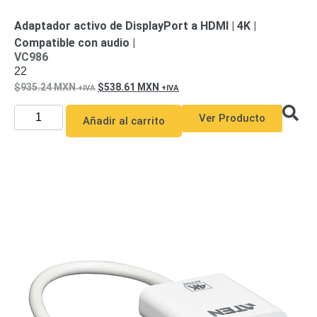
y
Adaptador activo de DisplayPort a HDMI | 4K |
Electricidad
RG59
Compatible con audio |
Tipo
VC986
CaP
Telefónico
VGA
22
/ DVI /
935.24
MXN
538.61
MXN
HDMI
Cámaras
Ver Producto
Añadir al carrito
IP y NVRs
Ambientes
Salinos
(Anticorrosión)
Antiexplosión
Bala
Codificadores
y
Decodificadores
de
Video
Cubo
Domo
/ Eyeball /
Turret
Fisheye
y
Hemisféricas
Lente