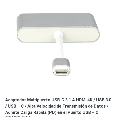
Turret
Especiales
Lente
Motorizado
Ocultas
-
Pinhole
PTZ
Videograbadoras
Analógicas
- TurboHD
TVI / AHD
/ CVI
Drones,
Robots e
Industrial
Cámaras
Industriales
Energía
Adaptadores
de
Pared
Baterías
Fuentes
Adaptador Multipuerto USB-C 3.1 A HDMI 4K / USB 3.0
de
/ USB – C / Alta Velocidad de Transmisión de Datos /
Alimentación
Fuentes
Admite Carga Rápida (PD) en el Puerto USB – C
de