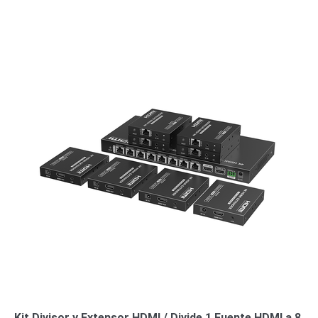
Kit Divisor y Extensor HDMI / Divide 1 Fuente HDMI a 8