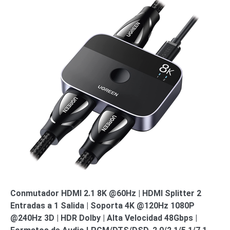
SAN /
eSATA
Discos
Duros
Mecánicos
(HDD)
Memorias
SD /
Memorias
Micro
SD
Servidores
de
Aplicación
Unidades
de Estado
Sólido
(SSD)
Software
VMS y
Conmutador HDMI 2.1 8K @60Hz | HDMI Splitter 2
Analíticas
Entradas a 1 Salida | Soporta 4K @120Hz 1080P
EPCOM
@240Hz 3D | HDR Dolby | Alta Velocidad 48Gbps |
Cloud
HIKVISION
Honeywell
Wisenet