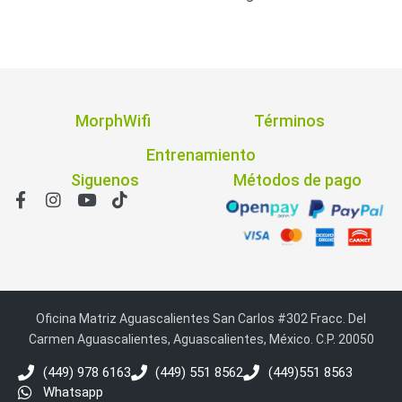
MorphWifi
Términos
Entrenamiento
Siguenos
Métodos de pago
Oficina Matriz Aguascalientes San Carlos #302 Fracc. Del
Carmen Aguascalientes, Aguascalientes, México. C.P. 20050
(449) 978 6163
(449) 551 8562
(449)551 8563
Whatsapp