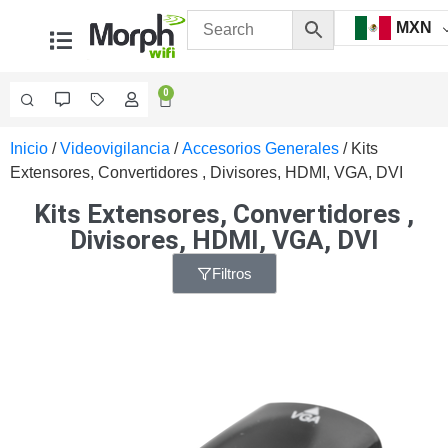
MXN
0
Inicio
/
Videovigilancia
/
Accesorios Generales
/ Kits
Videovigilancia
Extensores, Convertidores , Divisores, HDMI, VGA, DVI
Accesorios
Generales
Kits Extensores, Convertidores ,
Accesorios
Divisores, HDMI, VGA, DVI
Ethernet y
Fibra
Accesorios
Filtros
para
Computadora
y
Smartphones
Cajas
de
Interconexión
Controladores
PTZ
Gabinetes