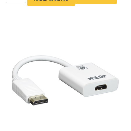
o
Refacciones
Probadores
de
Video
Transceptores
de Video
Cables y
Conectores
Adaptador
a
RCA
Audio
y
Video
Cable
Coaxial y
Conectores
Cables
Armados -
Coaxial
Categoría
5e
Fibra
Óptica
Para
Alimentación