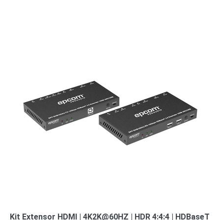
Kit Extensor HDMI | 4K2K@60HZ | HDR 4:4:4 | HDBaseT