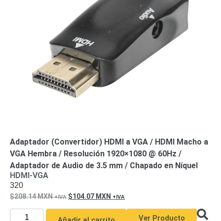
de Acero
para DVR
y
NVR
Gabinetes
para
Cámaras
Iluminadores
IR y de
Luz
y
Blanca
Kits
al
Extensores,
Convertidores
,
Adaptador (Convertidor) HDMI a VGA / HDMI Macho a
Divisores,
VGA Hembra / Resolución 1920×1080 @ 60Hz /
HDMI,
Adaptador de Audio de 3.5 mm / Chapado en Níquel
VGA,
HDMI-VGA
320
DVI
Lentes
Micrófonos
Montajes
208.14
MXN
104.07
MXN
y Brackets
para
Ver Producto
Añadir al carrito
Cámaras
Partes