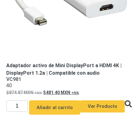
Motorizado
NVRs
Network
Video
Recorders
Ocultas
-
Pinhole
Profesionales
-
Caja
PTZ
Térmicas
WiFi
Adaptador activo de Mini DisplayPort a HDMI 4K |
/ 4G /
DisplayPort 1.2a | Compatible con audio
Inalámbricas
VC981
Cámaras
40
y DVRs
874.87
MXN
481.40
MXN
HD
TurboHD
Ver Producto
/ AHD /
Añadir al carrito
HD-TVI
Ambientes
Salinos
Antiexplosión
Bala
Domo
/ Eyeball /