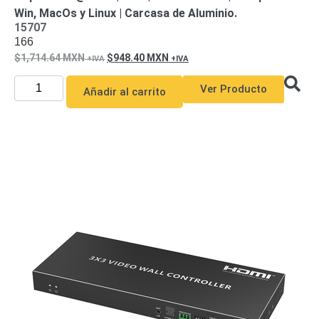
Win, MacOs y Linux | Carcasa de Aluminio.
15707
166
1,714.64
MXN
948.40
MXN
Ver Producto
Añadir al carrito