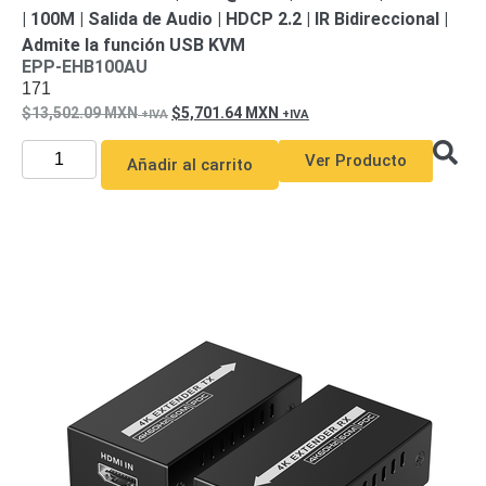
| 100M | Salida de Audio | HDCP 2.2 | IR Bidireccional |
Admite la función USB KVM
EPP-EHB100AU
171
13,502.09
MXN
5,701.64
MXN
Ver Producto
Añadir al carrito