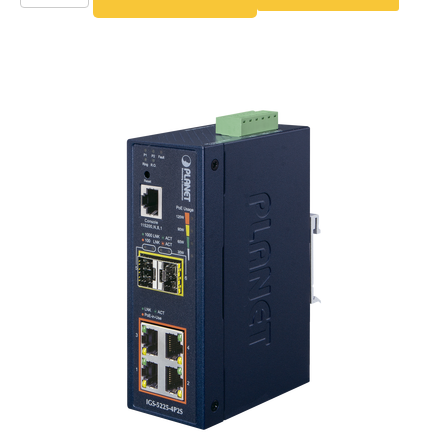
Alimentación
con
Respaldo
Inyectores
PoE
PDU
Plantas
de
Energía
PoE
de Largo
Alcance
UPS
- No Break
Kits-
Sistemas
Completos
IP
Megapixel
TurboHD
de 4
Canales
TurboHD
de 8
Canales
Monitores