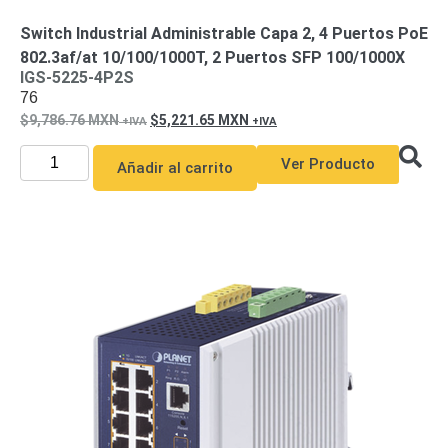
Pantallas
Switch Industrial Administrable Capa 2, 4 Puertos PoE
y
Mobiliario
802.3af/at 10/100/1000T, 2 Puertos SFP 100/1000X
Accesorios
Mobiliario
IGS-5225-4P2S
76
de
9,786.76
MXN
5,221.65
MXN
Apoyo
Pantallas
/
Ver Producto
Añadir al carrito
Monitores
Videowall
Seguridad
Protección
Contra
Descargas
Coaxial
Corriente
Alterna
Corriente
Directa
Redes
Servidores
/
Almacenamiento
Accesorios
Almacenamiento
NAS /