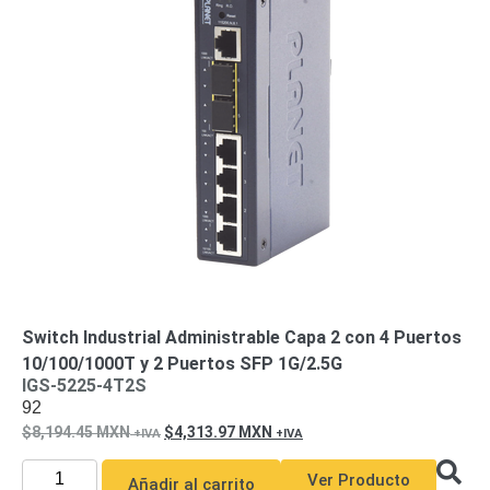
Turret
Especiales
Lente
Motorizado
Ocultas
-
Pinhole
PTZ
Videograbadoras
Analógicas
- TurboHD
TVI / AHD
/ CVI
Drones,
Robots e
Industrial
Cámaras
Industriales
Energía
Switch Industrial Administrable Capa 2 con 4 Puertos
Adaptadores
10/100/1000T y 2 Puertos SFP 1G/2.5G
IGS-5225-4T2S
de
92
Pared
Baterías
Fuentes
8,194.45
MXN
4,313.97
MXN
de
Alimentación
Fuentes
Ver Producto
Añadir al carrito
de