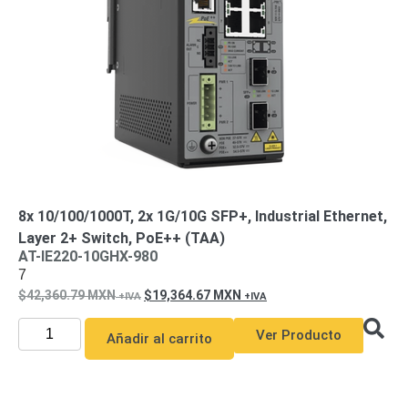
de Acero
para DVR
y
NVR
Gabinetes
para
Cámaras
Iluminadores
IR y de
Luz
y
Blanca
Kits
al
Extensores,
8x 10/100/1000T, 2x 1G/10G SFP+, Industrial Ethernet,
Convertidores
Layer 2+ Switch, PoE++ (TAA)
,
AT-IE220-10GHX-980
7
Divisores,
42,360.79
MXN
19,364.67
MXN
HDMI,
VGA,
Ver Producto
Añadir al carrito
DVI
Lentes
Micrófonos
Montajes
y Brackets
para
Cámaras
Partes