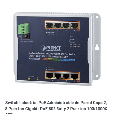
Wave
XMR
CEIBAII /
KAPOK
Videograbadoras
Móviles,
Dash
Cams y
Body
Cams
Accesorios
Body
Cams
(Portátiles)
Cámaras
Móviles
Dash
Cams
Videoporteros
e
Interfonos
Accesorios
Intercomunicadores
Videoporteros
Switch Industrial PoE Administrable de Pared Capa 2,
Analógicos
Videoporteros
8 Puertos Gigabit PoE 802.3at y 2 Puertos 100/1000X
IP