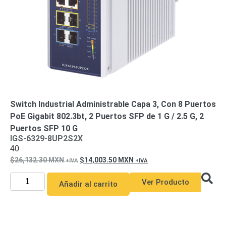
SAN /
eSATA
Discos
Duros
Mecánicos
(HDD)
Memorias
SD /
Memorias
Micro
SD
Servidores
Switch Industrial Administrable Capa 3, Con 8 Puertos
de
PoE Gigabit 802.3bt, 2 Puertos SFP de 1 G / 2.5 G, 2
Aplicación
Unidades
Puertos SFP 10 G
IGS-6329-8UP2S2X
de Estado
40
Sólido
26,132.30
MXN
14,003.50
MXN
(SSD)
Software
Ver Producto
Añadir al carrito
VMS y
Analíticas
EPCOM
Cloud
HIKVISION
Honeywell
Wisenet