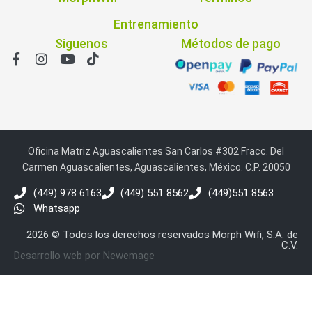
Entrenamiento
Siguenos
Métodos de pago
Oficina Matriz Aguascalientes San Carlos #302 Fracc. Del
Carmen Aguascalientes, Aguascalientes, México. C.P. 20050
(449) 978 6163
(449) 551 8562
(449)551 8563
Whatsapp
2026 © Todos los derechos reservados Morph Wifi, S.A. de
C.V.
Desarrollo web por Newemage