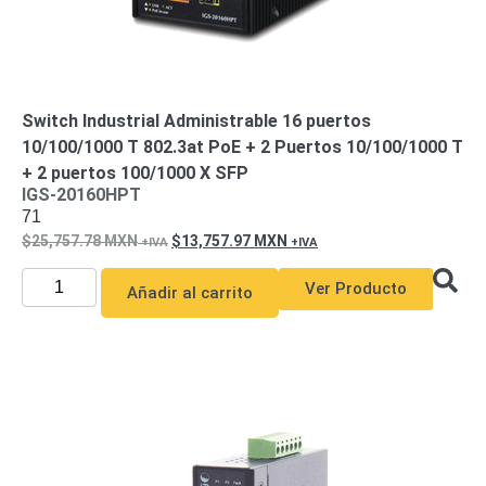
Motorizado
NVRs
Network
Video
Recorders
Ocultas
Switch Industrial Administrable 16 puertos
-
10/100/1000 T 802.3at PoE + 2 Puertos 10/100/1000 T
Pinhole
Profesionales
+ 2 puertos 100/1000 X SFP
-
IGS-20160HPT
Caja
PTZ
Térmicas
WiFi
71
/ 4G /
25,757.78
MXN
13,757.97
MXN
Inalámbricas
Cámaras
Ver Producto
Añadir al carrito
y DVRs
HD
TurboHD
/ AHD /
HD-TVI
Ambientes
Salinos
Antiexplosión
Bala
Domo
/ Eyeball /