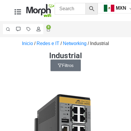
MXN
0
Inicio
/
Redes e IT
/
Networking
/ Industrial
Videovigilancia
Accesorios
Industrial
Generales
Accesorios
Filtros
Ethernet y
Fibra
Accesorios
para
Computadora
y
Smartphones
Cajas
de
Interconexión
Controladores
PTZ
Gabinetes