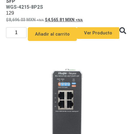
SFP
WGS-4215-8P2S
129
8,696.03
MXN
4,565.81
MXN
Ver Producto
Añadir al carrito