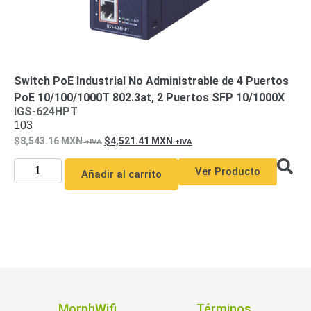
Switch PoE Industrial No Administrable de 4 Puertos
PoE 10/100/1000T 802.3at, 2 Puertos SFP 10/1000X
IGS-624HPT
103
8,543.16
MXN
4,521.41
MXN
Ver Producto
Añadir al carrito
MorphWifi
Términos