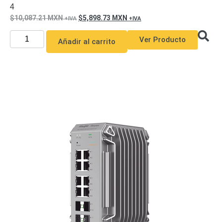
4
10,087.21
MXN
5,898.73
MXN
Ver Producto
Añadir al carrito