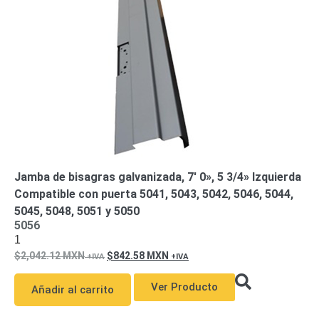
Jamba de bisagras galvanizada, 7′ 0», 5 3/4» Izquierda
Compatible con puerta 5041, 5043, 5042, 5046, 5044,
5045, 5048, 5051 y 5050
5056
1
2,042.12
MXN
842.58
MXN
Ver Producto
Añadir al carrito