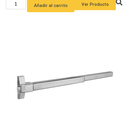
Ver Producto
Añadir al carrito
Alimentación
con
Respaldo
Inyectores
PoE
PDU
Plantas
de
Energía
PoE
de Largo
Alcance
UPS
- No Break
Kits-
Sistemas
Completos
IP
Megapixel
TurboHD
de 4
Canales
TurboHD
de 8
Canales
Monitores