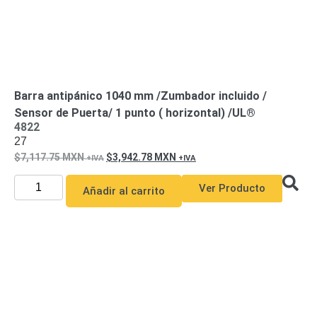
Motorizado
NVRs
Network
Video
Recorders
Ocultas
-
Barra antipánico 1040 mm /Zumbador incluido /
Pinhole
Profesionales
Sensor de Puerta/ 1 punto ( horizontal) /UL®
-
4822
Caja
PTZ
Térmicas
WiFi
27
/ 4G /
7,117.75
MXN
3,942.78
MXN
Inalámbricas
Cámaras
Ver Producto
Añadir al carrito
y DVRs
HD
TurboHD
/ AHD /
HD-TVI
Ambientes
Salinos
Antiexplosión
Bala
Domo
/ Eyeball /