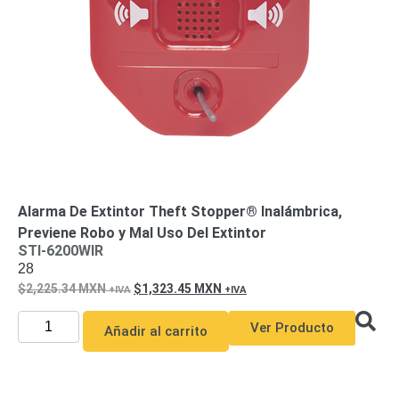
de Acero
para DVR
y
NVR
Gabinetes
para
Cámaras
Iluminadores
IR y de
Luz
y
Blanca
Kits
al
Extensores,
Alarma De Extintor Theft Stopper® Inalámbrica,
Convertidores
Previene Robo y Mal Uso Del Extintor
,
STI-6200WIR
28
Divisores,
2,225.34
MXN
1,323.45
MXN
HDMI,
VGA,
Ver Producto
Añadir al carrito
DVI
Lentes
Micrófonos
Montajes
y Brackets
para
Cámaras
Partes