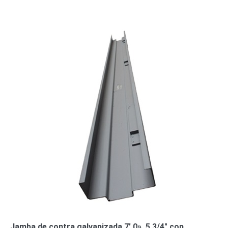
Jamba de contra galvanizada 7′ 0», 5 3/4″ con