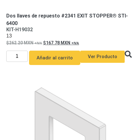
Dos llaves de repuesto #2341 EXIT STOPPER® STI-
6400
KIT-H19032
13
262.20
MXN
167.78
MXN
Ver Producto
Añadir al carrito