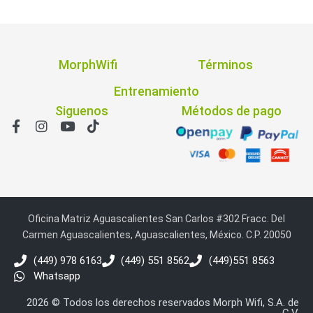
MorphWifi
Términos
Entrenamiento
Siguenos
Métodos de pago
Oficina Matriz Aguascalientes San Carlos #302 Fracc. Del
Carmen Aguascalientes, Aguascalientes, México. C.P. 20050
(449) 978 6163
(449) 551 8562
(449)551 8563
Whatsapp
2026 © Todos los derechos reservados Morph Wifi, S.A. de
C.V.