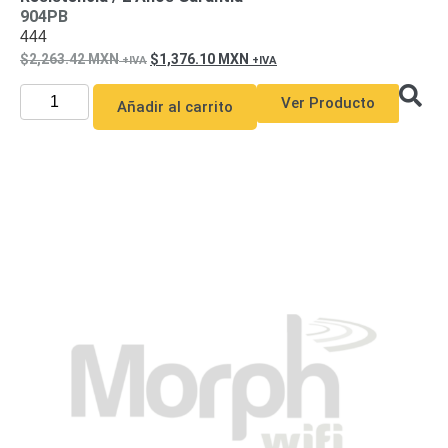
904PB
444
2,263.42
MXN
1,376.10
MXN
Ver Producto
Añadir al carrito