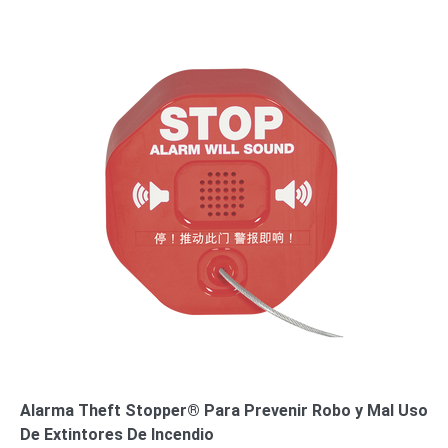
o
Refacciones
Probadores
de
Video
Transceptores
de Video
Cables y
Conectores
Adaptador
a
RCA
Audio
y
Video
Cable
Coaxial y
Conectores
Cables
Armados -
Coaxial
Categoría
5e
Fibra
Alarma Theft Stopper® Para Prevenir Robo y Mal Uso
Óptica
Para
De Extintores De Incendio
Alimentación