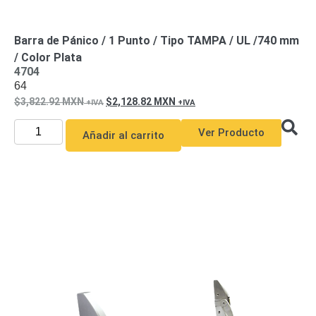
Pantallas
y
Mobiliario
Barra de Pánico / 1 Punto / Tipo TAMPA / UL /740 mm
Accesorios
Mobiliario
/ Color Plata
de
4704
64
Apoyo
Pantallas
3,822.92
MXN
2,128.82
MXN
/
Monitores
Videowall
Ver Producto
Añadir al carrito
Seguridad
Protección
Contra
Descargas
Coaxial
Corriente
Alterna
Corriente
Directa
Redes
Servidores
/
Almacenamiento
Accesorios
Almacenamiento
NAS /