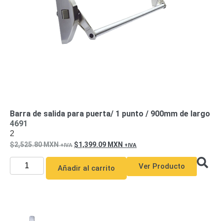
SAN /
eSATA
Discos
Duros
Mecánicos
(HDD)
Memorias
SD /
Memorias
Micro
SD
Servidores
de
Barra de salida para puerta/ 1 punto / 900mm de largo
4691
Aplicación
Unidades
2
de Estado
2,525.80
MXN
1,399.09
MXN
Sólido
(SSD)
Ver Producto
Añadir al carrito
Software
VMS y
Analíticas
EPCOM
Cloud
HIKVISION
Honeywell
Wisenet