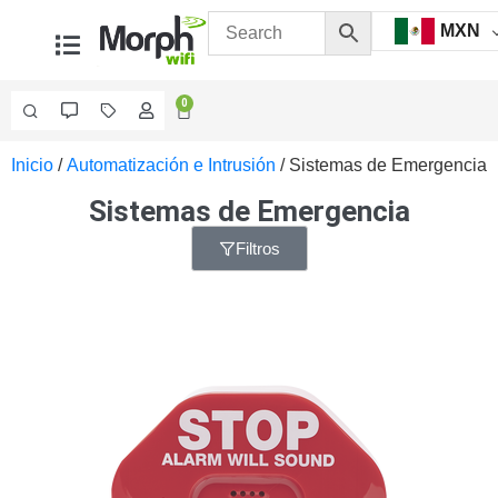
MXN
0
Inicio
/
Automatización e Intrusión
/ Sistemas de Emergencia
Videovigilancia
Accesorios
Sistemas de Emergencia
Generales
Accesorios
Filtros
Ethernet y
Fibra
Accesorios
para
Computadora
y
Smartphones
Cajas
de
Interconexión
Controladores
PTZ
Gabinetes