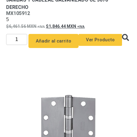
DERECHO
MX105912
5
6,461.56
MXN
1,846.44
MXN
Ver Producto
Añadir al carrito