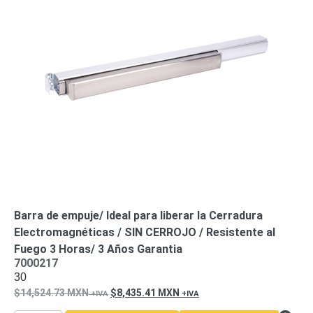
Turret
Especiales
Lente
Motorizado
Ocultas
-
Pinhole
PTZ
Videograbadoras
Analógicas
- TurboHD
TVI / AHD
/ CVI
Drones,
Robots e
Industrial
Cámaras
Industriales
Energía
Barra de empuje/ Ideal para liberar la Cerradura
Adaptadores
Electromagnéticas / SIN CERROJO / Resistente al
de
Fuego 3 Horas/ 3 Años Garantia
7000217
Pared
Baterías
Fuentes
30
de
14,524.73
MXN
8,435.41
MXN
Alimentación
Fuentes
de