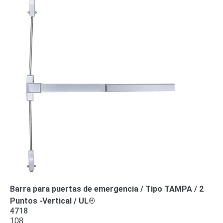
Wave
XMR
CEIBAII /
KAPOK
Videograbadoras
Móviles,
Dash
Cams y
Body
Cams
Accesorios
Body
Cams
(Portátiles)
Cámaras
Móviles
Dash
Cams
Videoporteros
e
Interfonos
Barra para puertas de emergencia / Tipo TAMPA / 2
Accesorios
Intercomunicadores
Videoporteros
Puntos -Vertical / UL®
Analógicos
Videoporteros
4718
IP
108