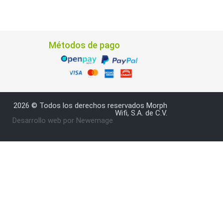
Métodos de pago
2026 © Todos los derechos reservados Morph
Wifi, S.A. de C.V.
Desarrollo web por Newemage