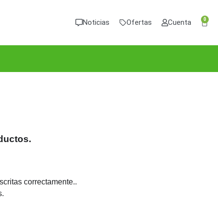
0
Noticias
Ofertas
Cuenta
ductos.
critas correctamente..
s.