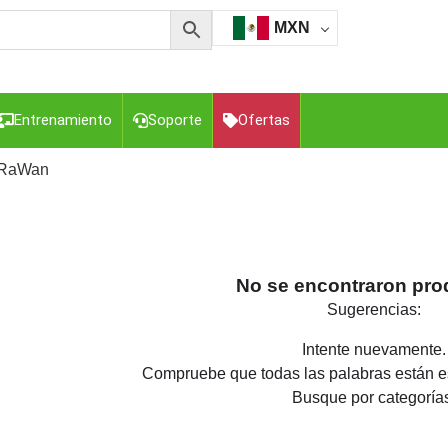
MXN
Entrenamiento
Soporte
Ofertas
oRaWan
esorios para Computadora y Smartphones
Cajas de
Z
Gabinetes de Acero para DVR y NVR
Gabinetes para
Luz Blanca
Kits Extensores, Convertidores , Divisores, HDMI,
No se encontraron pro
tajes y Brackets para Cámaras
Partes o
Sugerencias:
eo
Transceptores de Video
Intente nuevamente.
o
Cable Coaxial y Conectores
Cables Armados -
Compruebe que todas las palabras están es
ca
Para Alimentación y Electricidad
RG59 Tipo
Busque por categoría
I