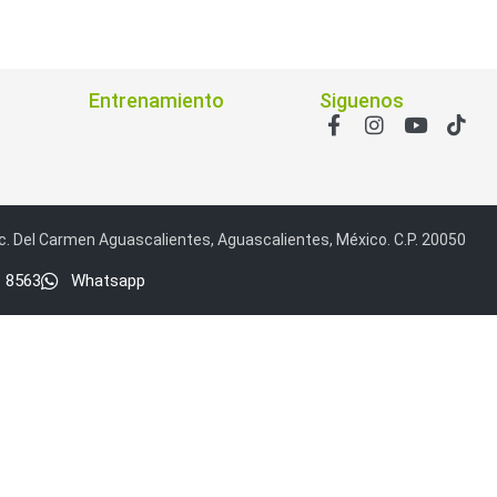
ón)
Antiexplosión
Bala
Codificadores y Decodificadores de
ret
Fisheye y Hemisféricas
Lente Motorizado
NVRs Network
- Caja
PTZ
Térmicas
WiFi / 4G / Inalámbricas
/ AHD / HD-TVI
Entrenamiento
Siguenos
n
Bala
Domo / Eyeball / Turret
Especiales
Lente
Z
Videograbadoras Analógicas - TurboHD TVI / AHD / CVI
Fuentes de Alimentación
Fuentes de Alimentación con
c. Del Carmen Aguascalientes, Aguascalientes, México. C.P. 20050
lantas de Energía
PoE de Largo Alcance
UPS - No Break
1 8563
Whatsapp
ales
TurboHD de 8 Canales
rio
Pantallas / Monitores
Videowall Seguridad
cta
icos (HDD)
Memorias SD / Memorias Micro SD
Servidores de
Sólido (SSD)