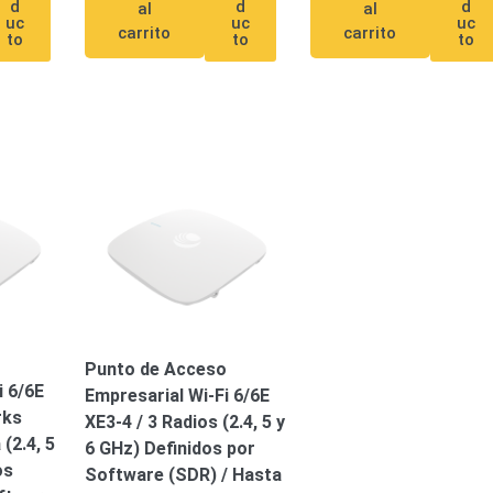
d
d
d
al
al
uc
uc
uc
carrito
carrito
ywell
Wisenet Wave
XMR CEIBAII / KAPOK
to
to
to
ash Cams y Body Cams
es)
Cámaras Móviles
Dash Cams
Videoporteros Analógicos
Videoporteros IP
o
Punto de Acceso
i 6/6E
Empresarial Wi-Fi 6/6E
rks
XE3-4 / 3 Radios (2.4, 5 y
 (2.4, 5
6 GHz) Definidos por
os
Software (SDR) / Hasta