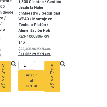
oftware
1,500 Clientes / Gestión
500
desde la Nube
ón desde
cnMaestro / Seguridad
o /
WPA3 / Montaje en
/
Techo o Plafón /
o o
Alimentación PoE
XE3-4X00B06-RW
W
146
22,406.96
MXN
11,562.29
MXN
V
V
er
er
Pr
Pr
Añadir
o
o
d
d
al
uc
uc
carrito
to
to