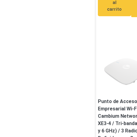
al
Software VMS y Analíticas
carrito
EPCOM Cloud
HIKVISION
Hone
Videograbadoras Móviles, D
Accesorios
Body Cams (Portátil
Videoporteros e Interfonos
Accesorios
Intercomunicadores
Punto de Acces
Empresarial Wi-F
Cambium Netwo
XE3-4 / Tri-banda
y 6 GHz) / 3 Radi