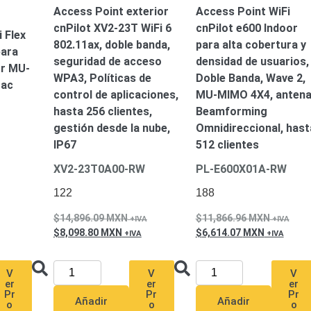
ón)
Antiexplosión
Bala
Codificadores y Decodificadores de
Access Point exterior
Access Point WiFi
ret
Fisheye y Hemisféricas
Lente Motorizado
NVRs Network
cnPilot XV2-23T WiFi 6
cnPilot e600 Indoor
 Flex
ole
Profesionales - Caja
PTZ
Térmicas
WiFi / 4G / Inalámbricas
802.11ax, doble banda,
para alta cobertura y
para
/ AHD / HD-TVI
seguridad de acceso
densidad de usuarios,
or MU-
n
Bala
Domo / Eyeball / Turret
Especiales
Lente
WPA3, Políticas de
Doble Banda, Wave 2,
1ac
Z
Videograbadoras Analógicas - TurboHD TVI / AHD / CVI
control de aplicaciones,
MU-MIMO 4X4, anten
hasta 256 clientes,
Beamforming
gestión desde la nube,
Omnidireccional, hast
IP67
512 clientes
Fuentes de Alimentación
Fuentes de Alimentación con
lantas de Energía
PoE de Largo Alcance
UPS - No Break
XV2-23T0A00-RW
PL-E600X01A-RW
122
188
ales
TurboHD de 8 Canales
rio
14,896.09
MXN
11,866.96
MXN
Pantallas / Monitores
Videowall Seguridad
8,098.80
MXN
6,614.07
MXN
te Directa
Redes
V
V
V
er
er
er
S / SAN / eSATA
Discos Duros Mecánicos (HDD)
Memorias
Pr
Pr
Pr
Añadir
Añadir
ores de Aplicación
Unidades de Estado Sólido (SSD)
o
o
o