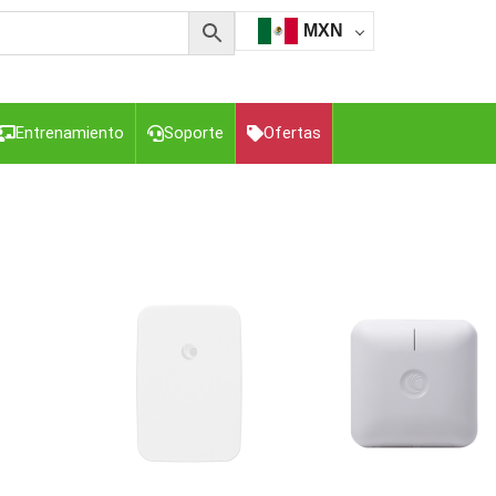
MXN
Entrenamiento
Soporte
Ofertas
esorios para Computadora y Smartphones
Cajas de
Z
Gabinetes de Acero para DVR y NVR
Gabinetes para
Luz Blanca
Kits Extensores, Convertidores , Divisores, HDMI,
tajes y Brackets para Cámaras
Partes o
eo
Transceptores de Video
o
Cable Coaxial y Conectores
Cables Armados -
ca
Para Alimentación y Electricidad
RG59 Tipo
I