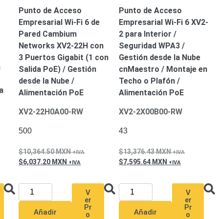
Punto de Acceso
Punto de Acceso
Empresarial Wi-Fi 6 de
Empresarial Wi-Fi 6 XV2-
Pared Cambium
2 para Interior /
Networks XV2-22H con
Seguridad WPA3 /
3 Puertos Gigabit (1 con
Gestión desde la Nube
a
Salida PoE) / Gestión
cnMaestro / Montaje en
desde la Nube /
Techo o Plafón /
a
Alimentación PoE
Alimentación PoE
XV2-22H0A00-RW
XV2-2X00B00-RW
500
43
10,364.50
MXN
13,376.43
MXN
6,037.20
MXN
7,595.64
MXN
V
V
er
er
Pr
Pr
Añadir
Añadir
o
o