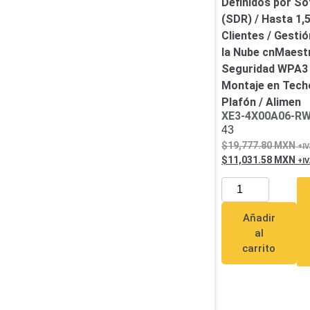
Definidos por S
(SDR) / Hasta 1,
Clientes / Gesti
la Nube cnMaestr
Seguridad WPA3 
Montaje en Tech
Plafón / Alimen
XE3-4X00A06-R
43
19,777.80
MXN
11,031.58
MXN
Añadir
al
carrito