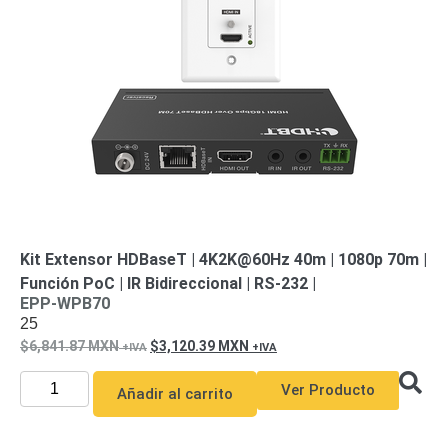
Wave
XMR
CEIBAII /
KAPOK
Videograbadoras
Móviles,
Dash
Cams y
Body
Cams
Accesorios
Body
Cams
(Portátiles)
Cámaras
Kit Extensor HDBaseT | 4K2K@60Hz 40m | 1080p 70m |
Móviles
Dash
Función PoC | IR Bidireccional | RS-232 |
Cams
EPP-WPB70
Videoporteros
25
e
6,841.87
MXN
3,120.39
MXN
Interfonos
Accesorios
Intercomunicadores
Videoporteros
Ver Producto
Añadir al carrito
Analógicos
Videoporteros
IP