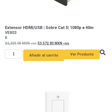
SAN /
eSATA
Discos
Duros
Mecánicos
(HDD)
Memorias
Extensor HDMI/USB | Sobre Cat 5| 1080p a 40m
VE803
SD /
6
Memorias
6,203.05
MXN
3,572.83
MXN
Micro
SD
Servidores
Ver Producto
Añadir al carrito
de
Aplicación
Unidades
de Estado
Sólido
(SSD)
Software
VMS y
Analíticas
EPCOM
Cloud
HIKVISION
Honeywell
Wisenet