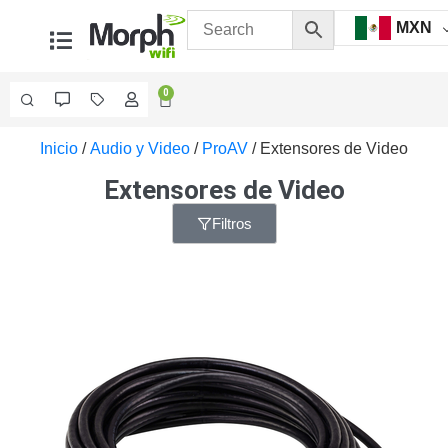
MXN
0
Inicio
/
Audio y Video
/
ProAV
/ Extensores de Video
Videovigilancia
Accesorios
Extensores de Video
Generales
Accesorios
Filtros
Ethernet y
Fibra
Accesorios
para
Computadora
y
Smartphones
Cajas
de
Interconexión
Controladores
PTZ
Gabinetes