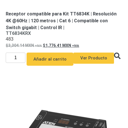
Receptor compatible para Kit TT6834K | Resolución
4K @60Hz | 120 metros | Cat 6 | Compatible con
Switch gigabit | Control IR |
TT6834KRX
483
3,304.14
MXN
1,776.41
MXN
Ver Producto
Añadir al carrito