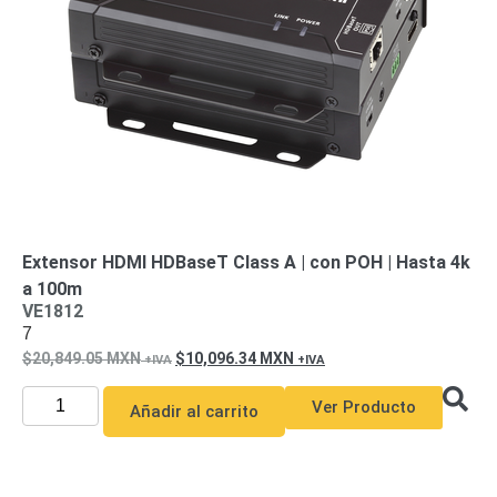
Turret
Especiales
Lente
Motorizado
Ocultas
-
Pinhole
PTZ
Videograbadoras
Analógicas
- TurboHD
TVI / AHD
/ CVI
Drones,
Robots e
Extensor HDMI HDBaseT Class A | con POH | Hasta 4k
Industrial
a 100m
Cámaras
VE1812
Industriales
7
Energía
20,849.05
MXN
10,096.34
MXN
Adaptadores
de
Ver Producto
Añadir al carrito
Pared
Baterías
Fuentes
de
Alimentación
Fuentes
de