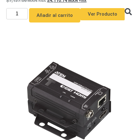
7,137.06
MXN
4,110.74
MXN
y
Ver Producto
Electricidad
RG59
Añadir al carrito
Tipo
CaP
Telefónico
VGA
/ DVI /
HDMI
Cámaras
IP y NVRs
Ambientes
Salinos
(Anticorrosión)
Antiexplosión
Bala
Codificadores
y
Decodificadores
de
Video
Cubo
Domo
/ Eyeball /
Turret
Fisheye
y
Hemisféricas
Lente