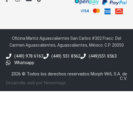
Oficina Matriz Aguascalientes San Carlos #302 Fracc. Del
Carmen Aguascalientes, Aguascalientes, México. C.P. 20050
(449) 978 6163
(449) 551 8562
(449)551 8563
Whatsapp
2026 © Todos los derechos reservados Morph Wifi, S.A. de
C.V.
Desarrollo web por Newemage