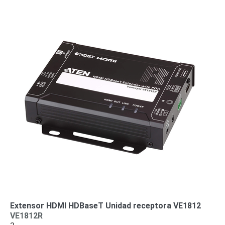
Alimentación
con
Respaldo
Inyectores
PoE
PDU
Plantas
de
Energía
PoE
de Largo
Alcance
UPS
- No Break
Kits-
Sistemas
Completos
IP
Megapixel
TurboHD
de 4
Canales
TurboHD
de 8
Extensor HDMI HDBaseT Unidad receptora VE1812
Canales
VE1812R
Monitores