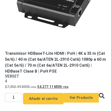
Transmisor HDBaseT-Lite HDMI | PoH | 4K a 35 m (Cat
5e/6) / 40 m (Cat 6a/ATEN 2L-2910 Cat6) 1080p a 60 m
(Cat 5e/6) / 70 m (Cat 6a/ATEN 2L-2910 Cat6) |
HDBaseT Clase B | PoH PSE
VE802T
4
7,955.94
MXN
4,277.11
MXN
Ver Producto
Añadir al carrito