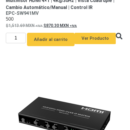
Multivisor HDMI 4×1 | 4K@30Hz | Vista Cuádruple |
Cambio Automático/Manual | Control IR
EPC-SW941MV
500
1,513.69
MXN
870.30
MXN
Ver Producto
Añadir al carrito