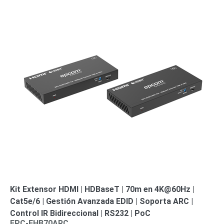
Kit Extensor HDMI | HDBaseT | 70m en 4K@60Hz |
Cat5e/6 | Gestión Avanzada EDID | Soporta ARC |
Control IR Bidireccional | RS232 | PoC
EPC-EHB70ARC