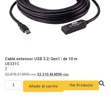
de Acero
para DVR
y
NVR
Gabinetes
para
Cámaras
Iluminadores
IR y de
Luz
y
Blanca
Kits
al
Extensores,
Cable extensor USB 3.2| Gen1 | de 10 m
Convertidores
UE331C
2
,
5,878.37
MXN
3,310.46
MXN
Divisores,
HDMI,
Ver Producto
Añadir al carrito
VGA,
DVI
Lentes
Micrófonos
Montajes
y Brackets
para
Cámaras
Partes