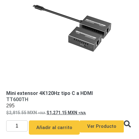
Mini extensor 4K120Hz tipo C a HDMI
TT600TH
295
2,815.55
MXN
1,271.15
MXN
Ver Producto
Añadir al carrito