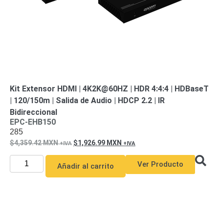
Kit Extensor HDMI | 4K2K@60HZ | HDR 4:4:4 | HDBaseT
| 120/150m | Salida de Audio | HDCP 2.2 | IR
Bidireccional
EPC-EHB150
285
4,359.42
MXN
1,926.99
MXN
Ver Producto
Añadir al carrito