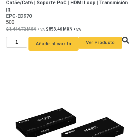
Cat5e/Cat6 | Soporte PoC | HDMI Loop | Transmisión
IR
EPC-ED970
500
1,444.72
MXN
853.46
MXN
Ver Producto
Añadir al carrito