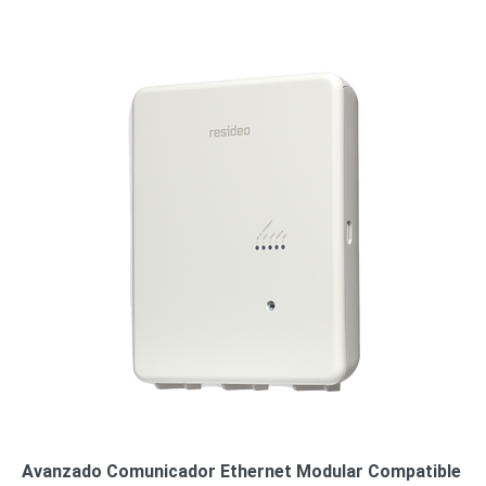
o
Refacciones
Probadores
de
Video
Transceptores
de Video
Cables y
Conectores
Adaptador
a
RCA
Audio
y
Video
Cable
Coaxial y
Conectores
Cables
Armados -
Coaxial
Categoría
5e
Fibra
Óptica
Para
Avanzado Comunicador Ethernet Modular Compatible
Alimentación