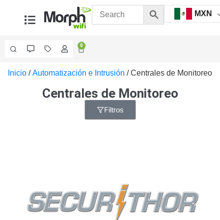
MXN
0
Inicio
/
Automatización e Intrusión
/ Centrales de Monitoreo
Videovigilancia
Accesorios
Centrales de Monitoreo
Generales
Accesorios
Filtros
Ethernet y
Fibra
Accesorios
para
Computadora
y
Smartphones
Cajas
de
Interconexión
Controladores
PTZ
Gabinetes