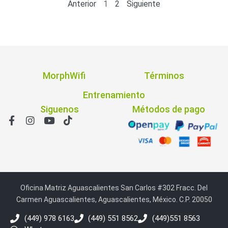
Anterior
1
2
Siguiente
MorphWifi
Términos
Entrenamiento
Siguenos
Métodos de pago
Oficina Matriz Aguascalientes San Carlos #302 Fracc. Del
Carmen Aguascalientes, Aguascalientes, México. C.P. 20050
(449) 978 6163
(449) 551 8562
(449)551 8563