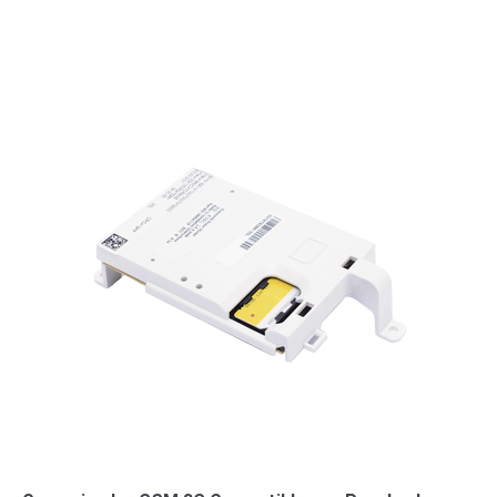
Accesorios
Body
Cams
(Portátiles)
Cámaras
Móviles
Dash
Cams
Videoporteros
e
Interfonos
Accesorios
Intercomunicadores
Videoporteros
Analógicos
Videoporteros
IP