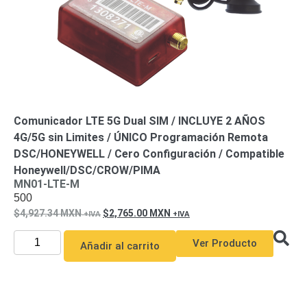
Comunicador LTE 5G Dual SIM / INCLUYE 2 AÑOS
4G/5G sin Limites / ÚNICO Programación Remota
DSC/HONEYWELL / Cero Configuración / Compatible
Honeywell/DSC/CROW/PIMA
MN01-LTE-M
500
4,927.34
MXN
2,765.00
MXN
Ver Producto
Añadir al carrito