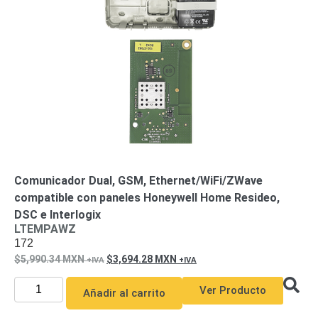
SD /
Memorias
Micro
SD
Servidores
de
Aplicación
Unidades
de Estado
Sólido
(SSD)
Software
VMS y
Comunicador Dual, GSM, Ethernet/WiFi/ZWave
Analíticas
compatible con paneles Honeywell Home Resideo,
EPCOM
DSC e Interlogix
Cloud
HIKVISION
LTEMPAWZ
Videograbadoras
172
Móviles,
5,990.34
MXN
3,694.28
MXN
Dash
Cams y
Ver Producto
Añadir al carrito
Body
Cams