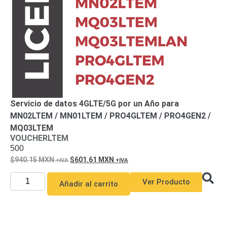
Servicio de datos 4GLTE/5G por un Año para
MN02LTEM / MN01LTEM / PRO4GLTEM / PRO4GEN2 /
MQ03LTEM
VOUCHERLTEM
500
940.15
MXN
601.61
MXN
Ver Producto
Añadir al carrito