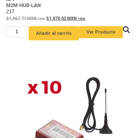
M2M-HUB-LAN
217
1,967.71
MXN
1,070.02
MXN
Ver Producto
Añadir al carrito