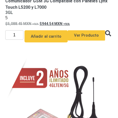
Comunicador GSM 3G Compatible con Paneles Lynx
Touch L5200 y L7000
3GL
5
5,088.45
MXN
944.54
MXN
Ver Producto
Añadir al carrito