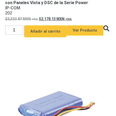
con Paneles Vista y DSC de la Serie Power
y
IP-COM
Electricidad
RG59
202
Tipo
3,533.87
MXN
2,178.13
MXN
CaP
Telefónico
VGA
Ver Producto
/ DVI /
Añadir al carrito
HDMI
Cámaras
IP y NVRs
Ambientes
Salinos
(Anticorrosión)
Antiexplosión
Bala
Codificadores
y
Decodificadores
de
Video
Cubo
Domo
/ Eyeball /
Turret
Fisheye
y
Hemisféricas
Lente