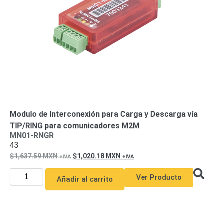
Modulo de Interconexión para Carga y Descarga vía
TIP/RING para comunicadores M2M
MN01-RNGR
43
1,637.59
MXN
1,020.18
MXN
Ver Producto
Añadir al carrito