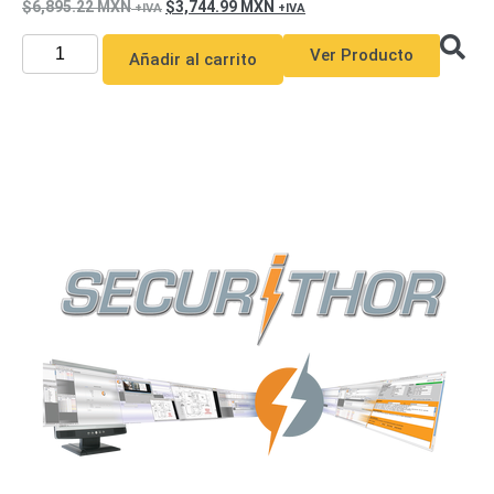
6,895.22
MXN
3,744.99
MXN
Ver Producto
Añadir al carrito