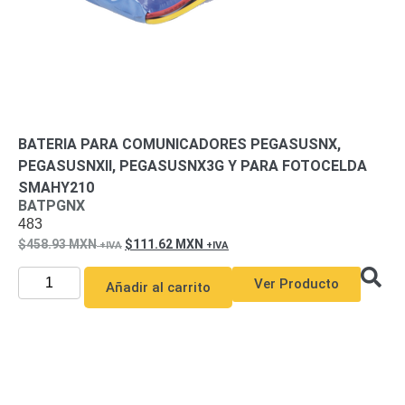
Motorizado
NVRs
Network
Video
Recorders
Profesionales
-
Caja
PTZ
Térmicas
WiFi
BATERIA PARA COMUNICADORES PEGASUSNX,
/ 4G /
PEGASUSNXII, PEGASUSNX3G Y PARA FOTOCELDA
Inalámbricas
SMAHY210
Cámaras
BATPGNX
y DVRs
483
HD
458.93
MXN
111.62
MXN
TurboHD
/ AHD /
HD-TVI
Ver Producto
Añadir al carrito
Ambientes
Salinos
Antiexplosión
Bala
Domo
/ Eyeball /
Turret
Especiales
Lente
Motorizado
Ocultas