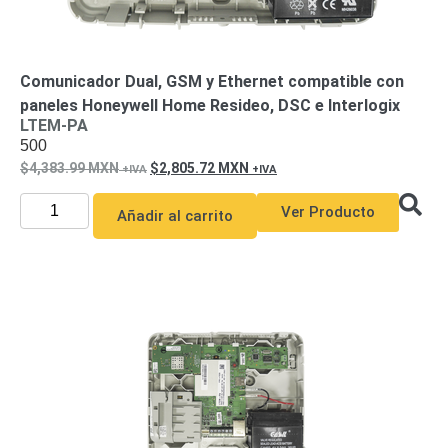
Mobiliario
Accesorios
Mobiliario
de
Apoyo
Pantallas
Comunicador Dual, GSM y Ethernet compatible con
/
paneles Honeywell Home Resideo, DSC e Interlogix
Monitores
Videowall
LTEM-PA
500
Seguridad
4,383.99
MXN
2,805.72
MXN
Protección
Contra
Descargas
Ver Producto
Añadir al carrito
Corriente
Alterna
Corriente
Directa
Servidores
/
Almacenamiento
Accesorios
Discos
Duros
Mecánicos
(HDD)
Memorias