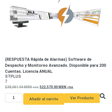
de Acero
para DVR
y
NVR
Gabinetes
para
Cámaras
Iluminadores
IR y de
Luz
y
Blanca
Kits
al
Extensores,
(RESPUESTA Rápida de Alarmas) Software de
Convertidores
Despacho y Monitoreo Avanzado. Disponible para 200
,
Cuentas. Licencia ANUAL
Divisores,
STPLUS
7
HDMI,
38,061.04
MXN
22,570.00
MXN
VGA,
DVI
Lentes
Micrófonos
Montajes
Ver Producto
Añadir al carrito
y Brackets
para
Cámaras
Partes