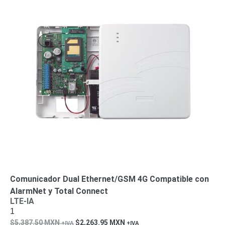
-
Pinhole
PTZ
Videograbadoras
Analógicas
- TurboHD
TVI / AHD
/ CVI
Drones,
Robots e
Industrial
Cámaras
Industriales
Energía
Adaptadores
de
Pared
Baterías
Fuentes
de
Comunicador Dual Ethernet/GSM 4G Compatible con
Alimentación
Fuentes
AlarmNet y Total Connect
LTE-IA
de
1
Alimentación
5,387.50
MXN
2,263.95
MXN
con