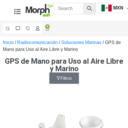
MXN
0
Inicio
/
Radiocomunicación
/
Soluciones Marinas
/ GPS de
Videovigilancia
Mano para Uso al Aire Libre y Marino
Accesorios
Generales
GPS de Mano para Uso al Aire Libre
Accesorios
y Marino
Ethernet y
Fibra
Accesorios
Filtros
para
Computadora
y
Smartphones
Cajas
de
Interconexión
Controladores
PTZ
Gabinetes