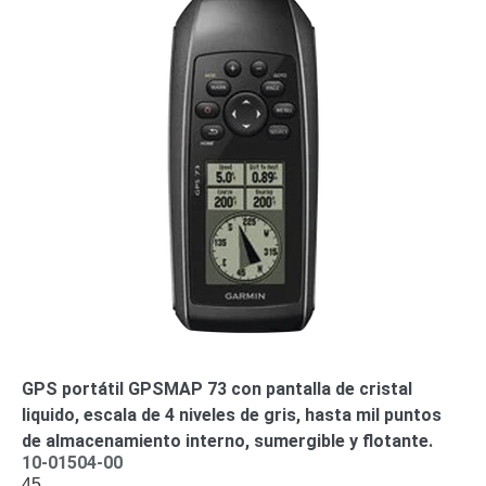
-
Pinhole
PTZ
Videograbadoras
Analógicas
- TurboHD
TVI / AHD
/ CVI
Drones,
Robots e
Industrial
Cámaras
Industriales
Energía
Adaptadores
de
Pared
Baterías
Fuentes
de
GPS portátil GPSMAP 73 con pantalla de cristal
Alimentación
Fuentes
liquido, escala de 4 niveles de gris, hasta mil puntos
de
de almacenamiento interno, sumergible y flotante.
Alimentación
10-01504-00
45
con