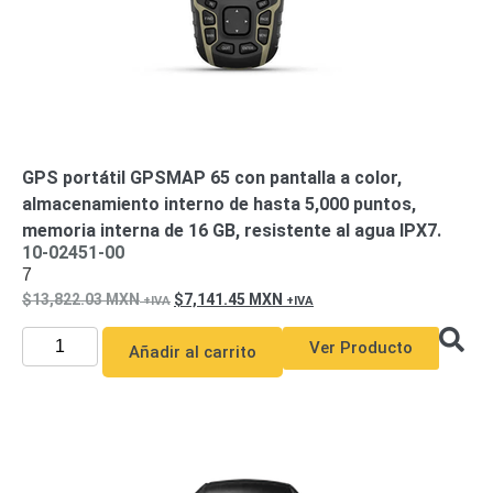
Motorizado
NVRs
Network
Video
Recorders
Profesionales
-
Caja
PTZ
Térmicas
WiFi
GPS portátil GPSMAP 65 con pantalla a color,
/ 4G /
almacenamiento interno de hasta 5,000 puntos,
Inalámbricas
memoria interna de 16 GB, resistente al agua IPX7.
Cámaras
10-02451-00
y DVRs
7
HD
13,822.03
MXN
7,141.45
MXN
TurboHD
/ AHD /
HD-TVI
Ver Producto
Añadir al carrito
Ambientes
Salinos
Antiexplosión
Bala
Domo
/ Eyeball /
Turret
Especiales
Lente
Motorizado
Ocultas