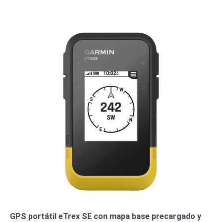
o
Refacciones
Probadores
de
Video
Transceptores
de Video
Cables y
Conectores
Adaptador
a
RCA
Audio
y
Video
Cable
Coaxial y
Conectores
Cables
Armados -
Coaxial
Categoría
5e
Fibra
Óptica
Para
GPS portátil eTrex SE con mapa base precargado y
Alimentación