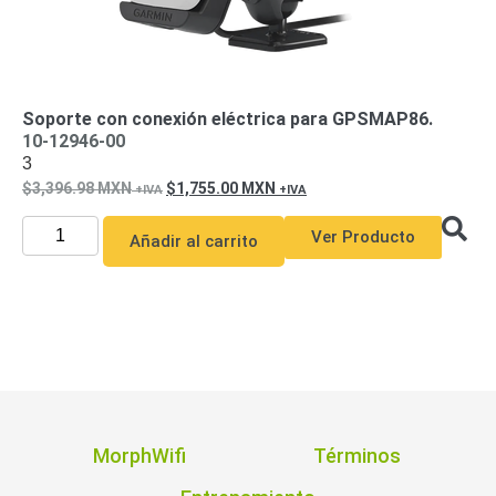
Mobiliario
Accesorios
Mobiliario
de
Apoyo
Pantallas
/
Soporte con conexión eléctrica para GPSMAP86.
Monitores
Videowall
10-12946-00
3
Seguridad
Protección
3,396.98
MXN
1,755.00
MXN
Contra
Descargas
Ver Producto
Añadir al carrito
Corriente
Alterna
Corriente
Directa
Servidores
/
Almacenamiento
Accesorios
Discos
Duros
MorphWifi
Términos
Mecánicos
(HDD)
Memorias