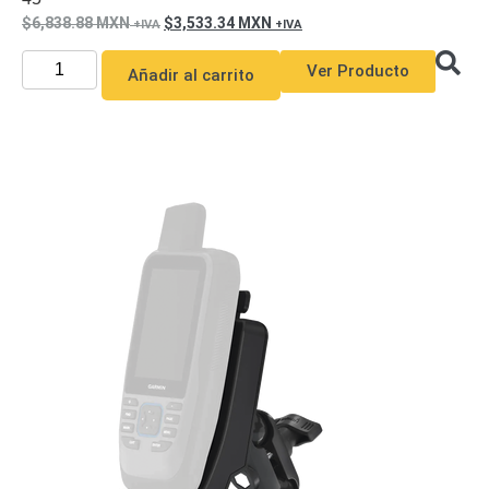
6,838.88
MXN
3,533.34
MXN
Respaldo
Inyectores
PoE
PDU
Plantas
Ver Producto
Añadir al carrito
de
Energía
PoE
de Largo
Alcance
UPS
- No Break
Kits-
Sistemas
Completos
IP
Megapixel
TurboHD
de 4
Canales
TurboHD
de 8
Canales
Monitores
Pantallas
y