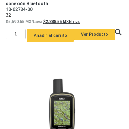
conexión Bluetooth
y
10-02734-00
Electricidad
RG59
32
Tipo
5,590.55
MXN
2,888.55
MXN
CaP
Telefónico
VGA
Ver Producto
/ DVI /
Añadir al carrito
HDMI
Cámaras
IP y NVRs
Ambientes
Salinos
(Anticorrosión)
Antiexplosión
Bala
Codificadores
y
Decodificadores
de
Video
Cubo
Domo
/ Eyeball /
Turret
Fisheye
y
Hemisféricas
Lente