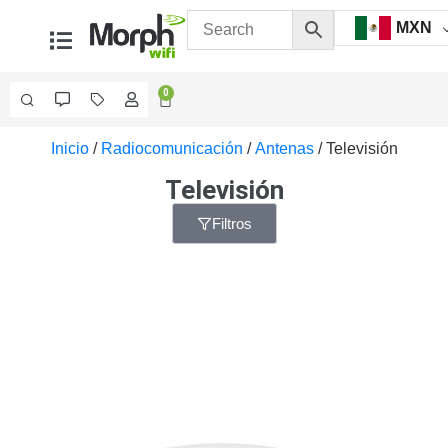
MXN
0
Inicio
/
Radiocomunicación
/
Antenas
/ Televisión
Videovigilancia
Accesorios
Televisión
Generales
Accesorios
Filtros
Ethernet y
Fibra
Accesorios
para
Computadora
y
Smartphones
Cajas
de
Interconexión
Controladores
PTZ
Gabinetes