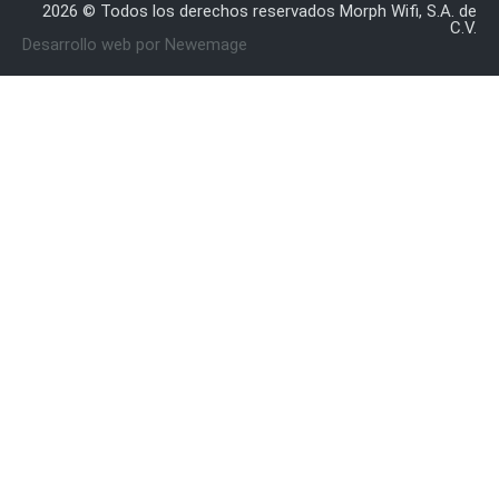
2026 © Todos los derechos reservados Morph Wifi, S.A. de
y
C.V.
Desarrollo web por Newemage
Electricidad
RG59
Tipo
CaP
Telefónico
VGA
/ DVI /
HDMI
Cámaras
IP y NVRs
Ambientes
Salinos
(Anticorrosión)
Antiexplosión
Bala
Codificadores
y
Decodificadores
de
Video
Cubo
Domo
/ Eyeball /
Turret
Fisheye
y
Hemisféricas
Lente