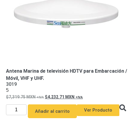
de Acero
para DVR
y
NVR
Gabinetes
para
Cámaras
Iluminadores
IR y de
Luz
y
Blanca
Kits
al
Extensores,
Antena Marina de televisión HDTV para Embarcación /
Convertidores
Móvil, VHF y UHF.
,
3019
5
Divisores,
7,319.75
MXN
4,232.71
MXN
HDMI,
VGA,
Ver Producto
Añadir al carrito
DVI
Lentes
Micrófonos
Montajes
y Brackets
para
Cámaras
Partes