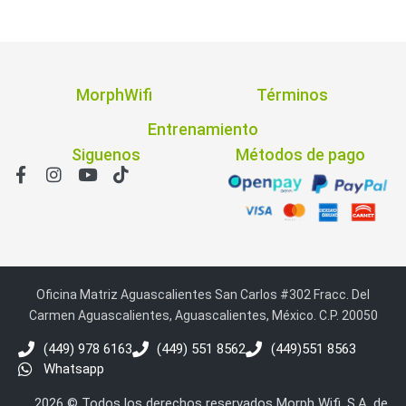
MorphWifi
Términos
Entrenamiento
Siguenos
Métodos de pago
Oficina Matriz Aguascalientes San Carlos #302 Fracc. Del
Carmen Aguascalientes, Aguascalientes, México. C.P. 20050
(449) 978 6163
(449) 551 8562
(449)551 8563
Whatsapp
2026 © Todos los derechos reservados Morph Wifi, S.A. de