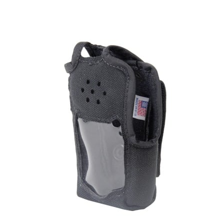
o
Refacciones
Probadores
de
Video
Transceptores
de Video
Cables y
Conectores
Adaptador
a
RCA
Audio
y
Video
Cable
Coaxial y
Conectores
Cables
Armados -
Coaxial
Categoría
5e
Fibra
Óptica
Para
Alimentación