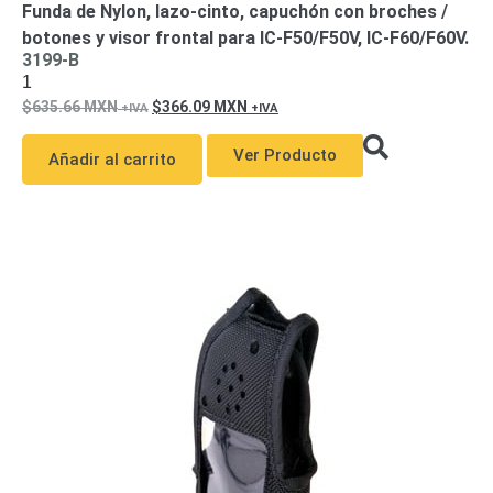
Funda de Nylon, lazo-cinto, capuchón con broches /
y
botones y visor frontal para IC-F50/F50V, IC-F60/F60V.
Electricidad
RG59
3199-B
Tipo
1
CaP
Telefónico
VGA
635.66
MXN
366.09
MXN
/ DVI /
Ver Producto
HDMI
Añadir al carrito
Cámaras
IP y NVRs
Ambientes
Salinos
(Anticorrosión)
Antiexplosión
Bala
Codificadores
y
Decodificadores
de
Video
Cubo
Domo
/ Eyeball /
Turret
Fisheye
y
Hemisféricas
Lente