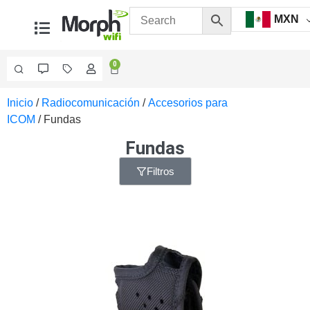
MXN
0
Inicio
/
Radiocomunicación
/
Accesorios para
Videovigilancia
ICOM
/ Fundas
Accesorios
Generales
Fundas
Accesorios
Ethernet y
Filtros
Fibra
Accesorios
para
Computadora
y
Smartphones
Cajas
de
Interconexión
Controladores
PTZ
Gabinetes