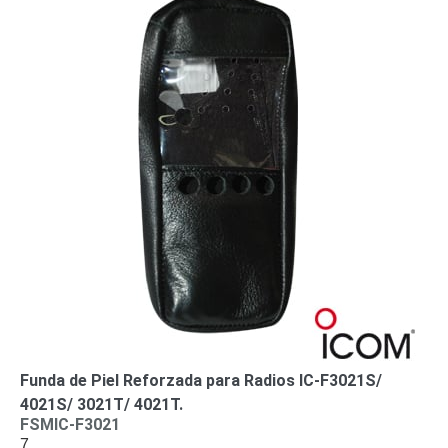
-
Pinhole
PTZ
Videograbadoras
Analógicas
- TurboHD
TVI / AHD
/ CVI
Drones,
Robots e
Industrial
Cámaras
Industriales
Energía
Adaptadores
de
Pared
Baterías
Fuentes
de
Alimentación
Fuentes
Funda de Piel Reforzada para Radios IC-F3021S/
de
4021S/ 3021T/ 4021T.
FSMIC-F3021
Alimentación
7
con