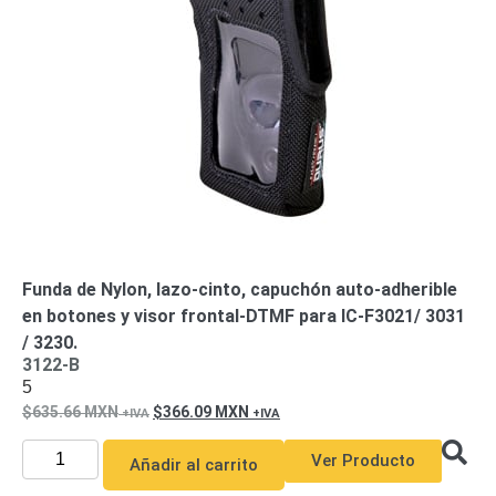
de Acero
para DVR
y
NVR
Gabinetes
para
Cámaras
Iluminadores
IR y de
Luz
y
Blanca
Kits
al
Extensores,
Convertidores
Funda de Nylon, lazo-cinto, capuchón auto-adherible
,
en botones y visor frontal-DTMF para IC-F3021/ 3031
Divisores,
/ 3230.
HDMI,
3122-B
5
VGA,
635.66
MXN
366.09
MXN
DVI
Lentes
Micrófonos
Montajes
y Brackets
Ver Producto
Añadir al carrito
para
Cámaras
Partes