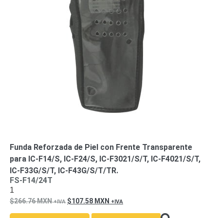
SD /
Memorias
Micro
SD
Servidores
de
Aplicación
Unidades
de Estado
Sólido
(SSD)
Software
VMS y
Analíticas
EPCOM
Funda Reforzada de Piel con Frente Transparente
Cloud
HIKVISION
para IC-F14/S, IC-F24/S, IC-F3021/S/T, IC-F4021/S/T,
Videograbadoras
IC-F33G/S/T, IC-F43G/S/T/TR.
Móviles,
FS-F14/24T
Dash
1
Cams y
266.76
Body
MXN
107.58
MXN
Cams