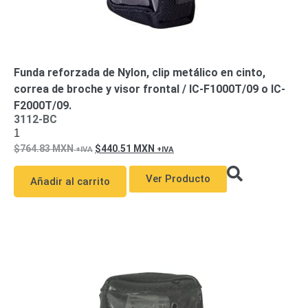
Mobiliario
Accesorios
Mobiliario
de
Apoyo
Pantallas
/
Funda reforzada de Nylon, clip metálico en cinto,
Monitores
Videowall
correa de broche y visor frontal / IC-F1000T/09 o IC-
Seguridad
F2000T/09.
Protección
3112-BC
Contra
1
Descargas
764.83
MXN
440.51
MXN
Corriente
Alterna
Corriente
Ver Producto
Añadir al carrito
Directa
Servidores
/
Almacenamiento
Accesorios
Discos
Duros
Mecánicos
(HDD)
Memorias