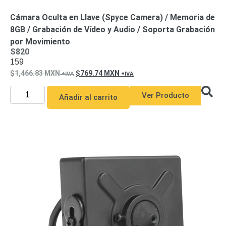
y
Cámara Oculta en Llave (Spyce Camera) / Memoria de
Electricidad
RG59
8GB / Grabación de Vídeo y Audio / Soporta Grabación
Tipo
por Movimiento
CaP
Telefónico
VGA
S820
/ DVI /
159
HDMI
1,466.83
MXN
769.74
MXN
Cámaras
IP y NVRs
Ver Producto
Añadir al carrito
Ambientes
Salinos
(Anticorrosión)
Antiexplosión
Bala
Codificadores
y
Decodificadores
de
Video
Cubo
Domo
/ Eyeball /
Turret
Fisheye
y
Hemisféricas
Lente