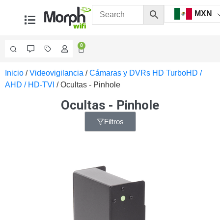
MXN
0
Inicio
/
Videovigilancia
/
Cámaras y DVRs HD TurboHD /
Videovigilancia
AHD / HD-TVI
/ Ocultas - Pinhole
Accesorios
Generales
Ocultas - Pinhole
Accesorios
Ethernet y
Filtros
Fibra
Accesorios
para
Computadora
y
Smartphones
Cajas
de
Interconexión
Controladores
PTZ
Gabinetes