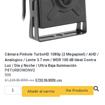
Motorizado
NVRs
Network
Video
Recorders
Profesionales
-
Caja
PTZ
Térmicas
WiFi
/ 4G /
Inalámbricas
Cámaras
Cámara Pinhole TurboHD 1080p (2 Megapixel) / AHD /
y DVRs
HD
Analogico / Lente 3.7 mm / WDR 100 dB Ideal Contra
TurboHD
Luz / Dia y Noche / Ultra Baja Iluminación
/ AHD /
P8TURBOWDNV2
HD-TVI
500
Ambientes
1,228.85
MXN
730.96
MXN
Salinos
Antiexplosión
Bala
Domo
/ Eyeball /
Ver Producto
Añadir al carrito
Turret
Especiales
Lente
Motorizado
Ocultas