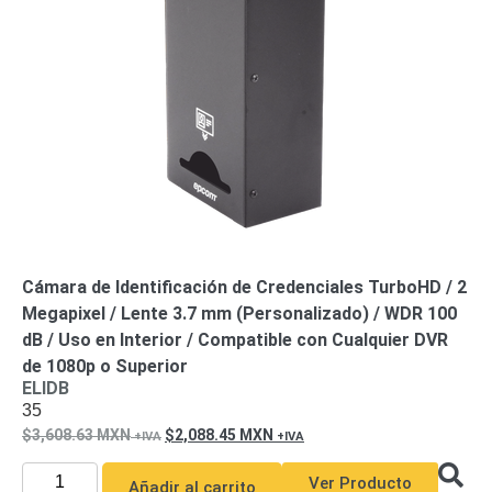
de Acero
para DVR
y
NVR
Gabinetes
para
Cámaras
Iluminadores
IR y de
Luz
y
Blanca
Kits
al
Extensores,
Convertidores
Cámara de Identificación de Credenciales TurboHD / 2
,
Megapixel / Lente 3.7 mm (Personalizado) / WDR 100
Divisores,
dB / Uso en Interior / Compatible con Cualquier DVR
HDMI,
de 1080p o Superior
VGA,
ELIDB
35
DVI
Lentes
Micrófonos
Montajes
3,608.63
MXN
2,088.45
MXN
y Brackets
para
Ver Producto
Añadir al carrito
Cámaras
Partes