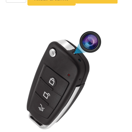
o
Refacciones
Probadores
de
Video
Transceptores
de Video
Cables y
Conectores
Adaptador
a
RCA
Audio
y
Video
Cable
Coaxial y
Conectores
Cables
Armados -
Coaxial
Categoría
5e
Fibra
Óptica
Para
Alimentación