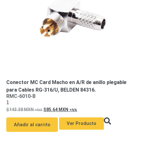
de Acero
para DVR
y
NVR
Gabinetes
para
Cámaras
Iluminadores
IR y de
Luz
y
Blanca
Kits
al
Extensores,
Convertidores
Conector MC Card Macho en A/R de anillo plegable
,
para Cables RG-316/U, BELDEN 84316.
Divisores,
RMC-6010-B
1
HDMI,
143.38
MXN
85.64
MXN
VGA,
DVI
Lentes
Micrófonos
Montajes
Ver Producto
Añadir al carrito
y Brackets
para
Cámaras
Partes