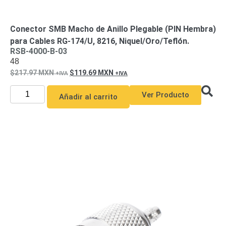
Pantallas
y
Mobiliario
Conector SMB Macho de Anillo Plegable (PIN Hembra)
Accesorios
Mobiliario
para Cables RG-174/U, 8216, Niquel/Oro/Teflón.
de
RSB-4000-B-03
48
Apoyo
Pantallas
217.97
MXN
119.69
MXN
/
Monitores
Videowall
Ver Producto
Añadir al carrito
Seguridad
Protección
Contra
Descargas
Coaxial
Corriente
Alterna
Corriente
Directa
Redes
Servidores
/
Almacenamiento
Accesorios
Almacenamiento
NAS /