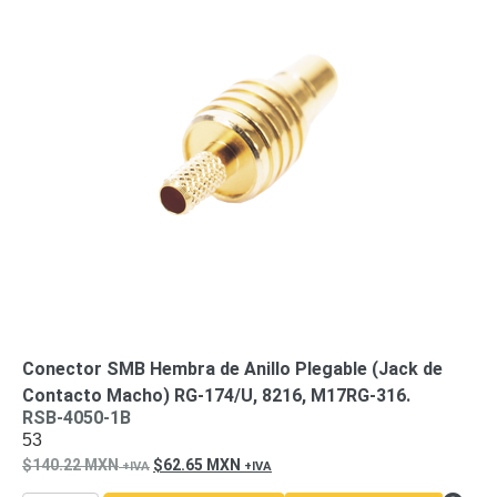
Turret
Especiales
Lente
Motorizado
Ocultas
-
Pinhole
PTZ
Videograbadoras
Analógicas
- TurboHD
TVI / AHD
/ CVI
Drones,
Robots e
Industrial
Cámaras
Industriales
Energía
Adaptadores
Conector SMB Hembra de Anillo Plegable (Jack de
de
Contacto Macho) RG-174/U, 8216, M17RG-316.
RSB-4050-1B
Pared
Baterías
Fuentes
53
de
140.22
MXN
62.65
MXN
Alimentación
Fuentes
de