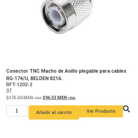
SAN /
eSATA
Discos
Duros
Mecánicos
(HDD)
Memorias
SD /
Memorias
Micro
SD
Servidores
de
Conector TNC Macho de Anillo plegable para cables
Aplicación
Unidades
RG-174/U, BELDEN 8216.
RFT-1202-3
de Estado
37
Sólido
175.50
MXN
96.53
MXN
(SSD)
Software
Ver Producto
Añadir al carrito
VMS y
Analíticas
EPCOM
Cloud
HIKVISION
Honeywell
Wisenet