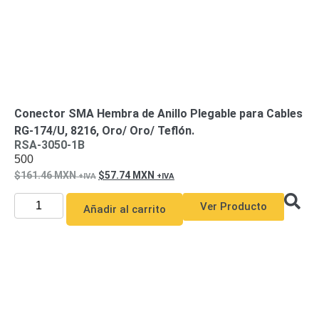
Motorizado
NVRs
Network
Video
Recorders
Ocultas
-
Pinhole
Profesionales
Conector SMA Hembra de Anillo Plegable para Cables
-
RG-174/U, 8216, Oro/ Oro/ Teflón.
Caja
PTZ
Térmicas
WiFi
RSA-3050-1B
/ 4G /
500
Inalámbricas
161.46
MXN
57.74
MXN
Cámaras
y DVRs
Ver Producto
Añadir al carrito
HD
TurboHD
/ AHD /
HD-TVI
Ambientes
Salinos
Antiexplosión
Bala
Domo
/ Eyeball /