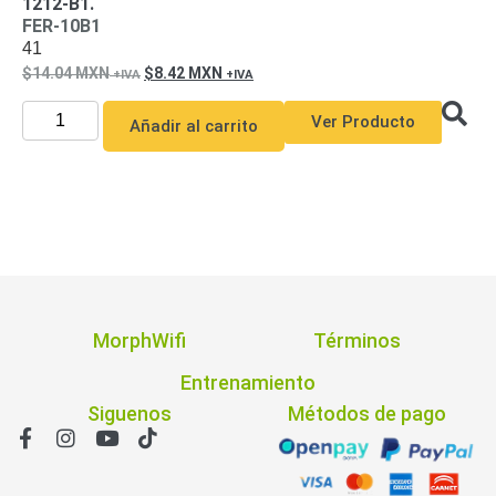
1212-B1.
FER-10B1
41
14.04
MXN
8.42
MXN
Ver Producto
Añadir al carrito
MorphWifi
Términos
Entrenamiento
Siguenos
Métodos de pago