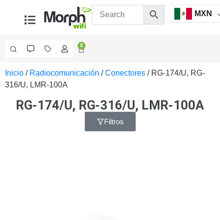
MXN
0
Inicio
/
Radiocomunicación
/
Conectores
/ RG-174/U, RG-
Videovigilancia
316/U, LMR-100A
Accesorios
Generales
RG-174/U, RG-316/U, LMR-100A
Accesorios
Ethernet y
Filtros
Fibra
Accesorios
para
Computadora
y
Smartphones
Cajas
de
Interconexión
Controladores
PTZ
Gabinetes