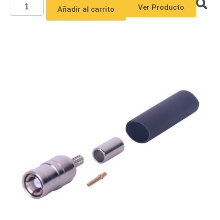
Ver Producto
Añadir al carrito
Alimentación
con
Respaldo
Inyectores
PoE
PDU
Plantas
de
Energía
PoE
de Largo
Alcance
UPS
- No Break
Kits-
Sistemas
Completos
IP
Megapixel
TurboHD
de 4
Canales
TurboHD
de 8
Canales
Monitores