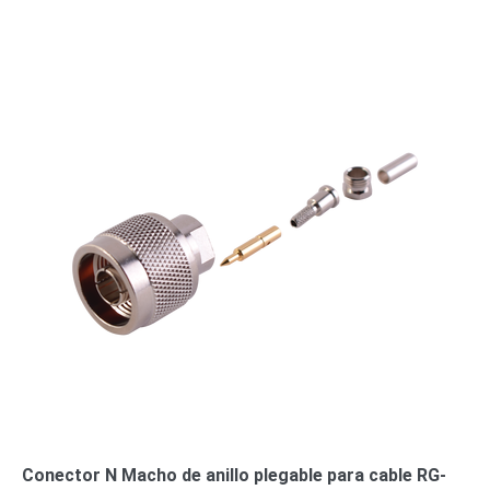
o
Refacciones
Probadores
de
Video
Transceptores
de Video
Cables y
Conectores
Adaptador
a
RCA
Audio
y
Video
Cable
Coaxial y
Conectores
Cables
Armados -
Coaxial
Categoría
5e
Fibra
Óptica
Para
Conector N Macho de anillo plegable para cable RG-
Alimentación