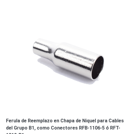
Wave
XMR
CEIBAII /
KAPOK
Videograbadoras
Móviles,
Dash
Cams y
Body
Cams
Accesorios
Body
Cams
(Portátiles)
Cámaras
Móviles
Dash
Cams
Videoporteros
e
Interfonos
Accesorios
Intercomunicadores
Videoporteros
Ferula de Reemplazo en Chapa de Niquel para Cables
Analógicos
Videoporteros
del Grupo B1, como Conectores RFB-1106-5 ó RFT-
IP