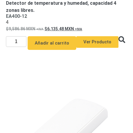
Detector de temperatura y humedad, capacidad 4
y
zonas libres.
Electricidad
RG59
EA400-12
Tipo
4
CaP
Telefónico
VGA
9,586.86
MXN
6,135.48
MXN
/ DVI /
Ver Producto
HDMI
Añadir al carrito
Cámaras
IP y NVRs
Ambientes
Salinos
(Anticorrosión)
Antiexplosión
Bala
Codificadores
y
Decodificadores
de
Video
Cubo
Domo
/ Eyeball /
Turret
Fisheye
y
Hemisféricas
Lente