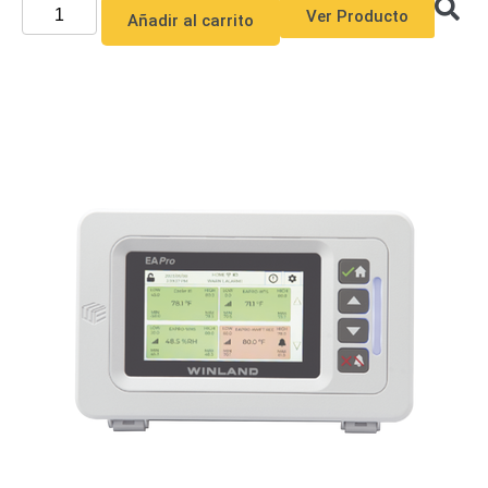
Ver Producto
Añadir al carrito
Alimentación
con
Respaldo
Inyectores
PoE
PDU
Plantas
de
Energía
PoE
de Largo
Alcance
UPS
- No Break
Kits-
Sistemas
Completos
IP
Megapixel
TurboHD
de 4
Canales
TurboHD
de 8
Canales
Monitores