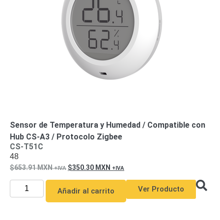
SAN /
eSATA
Discos
Duros
Mecánicos
(HDD)
Memorias
SD /
Memorias
Micro
SD
Servidores
de
Aplicación
Unidades
Sensor de Temperatura y Humedad / Compatible con
de Estado
Hub CS-A3 / Protocolo Zigbee
CS-T51C
Sólido
48
(SSD)
653.91
MXN
350.30
MXN
Software
VMS y
Ver Producto
Analíticas
Añadir al carrito
EPCOM
Cloud
HIKVISION
Honeywell
Wisenet