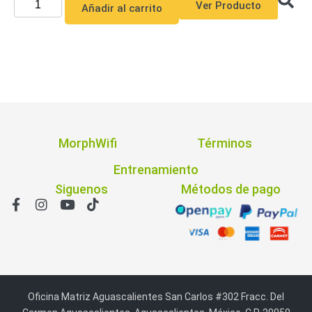
Ver Producto
Añadir al carrito
MorphWifi
Términos
Entrenamiento
Siguenos
Métodos de pago
Oficina Matriz Aguascalientes San Carlos #302 Fracc. Del