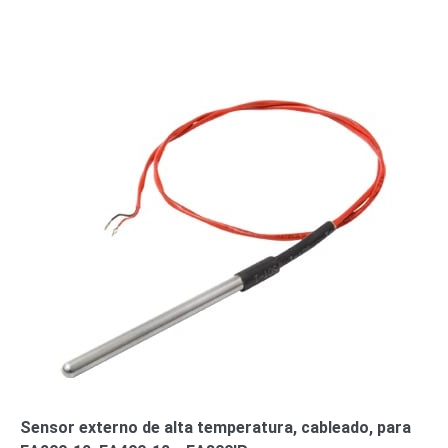
Wave
XMR
CEIBAII /
KAPOK
Videograbadoras
Móviles,
Dash
Cams y
Body
Cams
Accesorios
Body
Cams
(Portátiles)
Cámaras
Móviles
Dash
Cams
Videoporteros
e
Interfonos
Accesorios
Intercomunicadores
Videoporteros
Analógicos
Videoporteros
Sensor externo de alta temperatura, cableado, para
IP