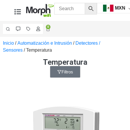
MXN
0
Inicio
/
Automatización e Intrusión
/
Detectores /
Videovigilancia
Sensores
/ Temperatura
Accesorios
Generales
Temperatura
Accesorios
Ethernet y
Filtros
Fibra
Accesorios
para
Computadora
y
Smartphones
Cajas
de
Interconexión
Controladores
PTZ
Gabinetes