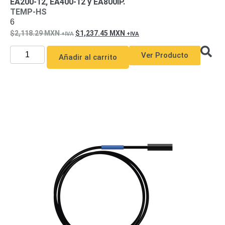
EA200-12, EA400-12 y EA800IP.
TEMP-HS
6
2,118.29
MXN
1,237.45
MXN
Ver Producto
Añadir al carrito