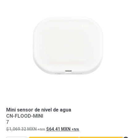
Turret
Especiales
Lente
Motorizado
Ocultas
-
Pinhole
PTZ
Videograbadoras
Analógicas
- TurboHD
TVI / AHD
/ CVI
Drones,
Robots e
Industrial
Cámaras
Industriales
Energía
Adaptadores
de
Mini sensor de nivel de agua
CN-FLOOD-MINI
Pared
Baterías
Fuentes
7
de
1,069.32
MXN
64.41
MXN
Alimentación
Fuentes
de