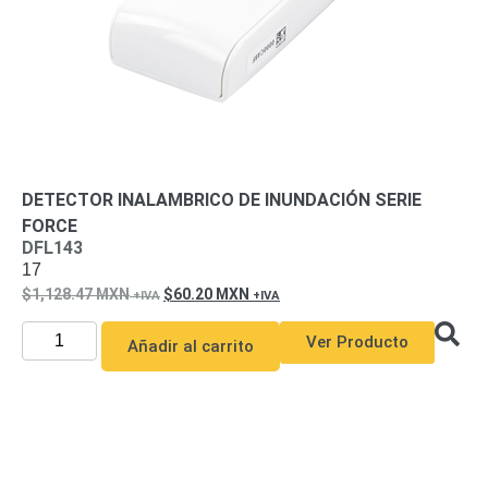
Motorizado
NVRs
Network
Video
Recorders
Ocultas
-
Pinhole
Profesionales
-
DETECTOR INALAMBRICO DE INUNDACIÓN SERIE
Caja
PTZ
Térmicas
WiFi
FORCE
/ 4G /
DFL143
Inalámbricas
17
Cámaras
1,128.47
MXN
60.20
MXN
y DVRs
HD
Ver Producto
Añadir al carrito
TurboHD
/ AHD /
HD-TVI
Ambientes
Salinos
Antiexplosión
Bala
Domo
/ Eyeball /