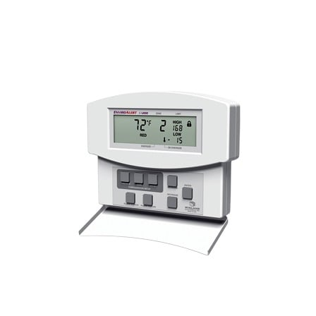
o
Refacciones
Probadores
de
Video
Transceptores
de Video
Cables y
Conectores
Adaptador
a
RCA
Audio
y
Video
Cable
Coaxial y
Conectores
Cables
Armados -
Coaxial
Categoría
5e
Fibra
Óptica
Para
Alimentación