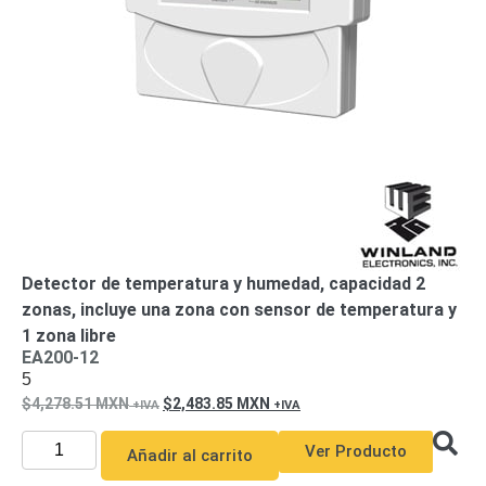
de Acero
para DVR
y
NVR
Gabinetes
para
Cámaras
Iluminadores
IR y de
Luz
y
Blanca
Kits
al
Extensores,
Convertidores
Detector de temperatura y humedad, capacidad 2
,
zonas, incluye una zona con sensor de temperatura y
Divisores,
1 zona libre
HDMI,
EA200-12
5
VGA,
4,278.51
MXN
2,483.85
MXN
DVI
Lentes
Micrófonos
Montajes
y Brackets
Ver Producto
Añadir al carrito
para
Cámaras
Partes