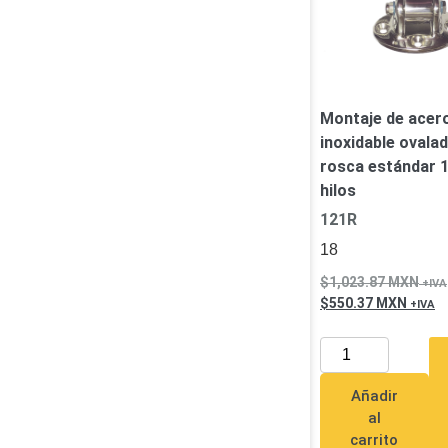
Montaje de acer
inoxidable ovala
rosca estándar 1
hilos
121R
18
1,023.87
MXN
550.37
MXN
Añadir
al
carrito