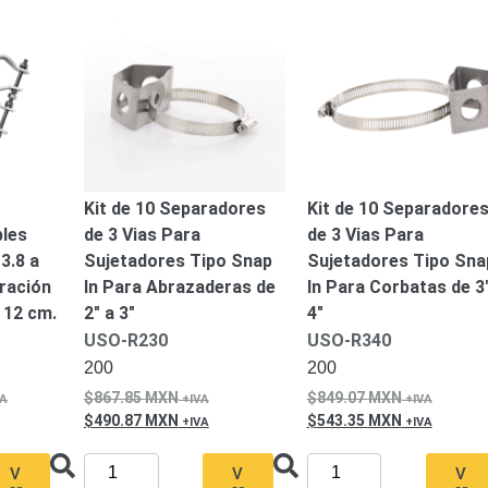
ash Cams y Body Cams
es)
Cámaras Móviles
Dash Cams
Videoporteros Analógicos
Videoporteros IP
Kit de 10 Separadores
Kit de 10 Separadore
les
de 3 Vias Para
de 3 Vias Para
3.8 a
Sujetadores Tipo Snap
Sujetadores Tipo Sna
ración
In Para Abrazaderas de
In Para Corbatas de 3
 12 cm.
2″ a 3″
4″
USO-R230
USO-R340
200
200
867.85
MXN
849.07
MXN
490.87
MXN
543.35
MXN
V
V
V