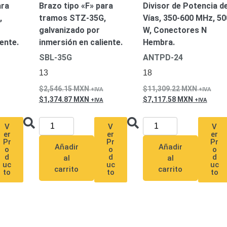
ón)
Antiexplosión
Bala
Codificadores y Decodificadores de
ara
Brazo tipo «F» para
Divisor de Potencia d
ret
Fisheye y Hemisféricas
Lente Motorizado
NVRs Network
,
tramos STZ-35G,
Vías, 350-600 MHz, 50
- Caja
PTZ
Térmicas
WiFi / 4G / Inalámbricas
galvanizado por
W, Conectores N
/ AHD / HD-TVI
ente.
inmersión en caliente.
Hembra.
n
Bala
Domo / Eyeball / Turret
Especiales
Lente
SBL-35G
ANTPD-24
Z
Videograbadoras Analógicas - TurboHD TVI / AHD / CVI
13
18
2,546.15
MXN
11,309.22
MXN
1,374.87
MXN
7,117.58
MXN
Fuentes de Alimentación
Fuentes de Alimentación con
lantas de Energía
PoE de Largo Alcance
UPS - No Break
V
V
V
er
er
er
Pr
Pr
Pr
ales
TurboHD de 8 Canales
Añadir
Añadir
o
o
o
rio
d
d
d
al
al
uc
uc
uc
Pantallas / Monitores
Videowall Seguridad
carrito
carrito
to
to
to
cta
icos (HDD)
Memorias SD / Memorias Micro SD
Servidores de
Sólido (SSD)