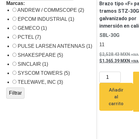
Ambientes Salinos (Anticorrosi
Marcas:
Brazo tipo «F» p
ANDREW / COMMSCOPE (2)
Video
Cubo
Domo / Eyeball / Tur
Radiocomunicación
tramos STZ-30G
Video Recorders
Profesionales 
galvanizado por
EPCOM INDUSTRIAL (1)
Cámaras y DVRs HD TurboHD 
inmersión en cali
GEMECO (1)
Redes e IT
Ambientes Salinos
Antiexplosió
SBL-30G
PCTEL (7)
Motorizado
Ocultas - Pinhole
PT
11
Drones, Robots e Industrial
PULSE LARSEN ANTENNAS (1)
Cableado
Cámaras Industriales
2,528.43
MXN
SHAKESPEARE (5)
Energía
1,365.39
MXN
SINCLAIR (1)
IoT / GPS / Telemática y
Adaptadores de Pared
Baterías
Señalización Audiovisual
SYSCOM TOWERS (5)
Respaldo
Inyectores PoE
PDU
P
Kits- Sistemas Completos
TELEWAVE, INC (3)
IP Megapixel
TurboHD de 4 Can
Audio y Video
Añadir
Filtrar
Monitores Pantallas y Mobilia
al
Accesorios
Mobiliario de Apoyo
carrito
Protección Contra Descargas
Robots e Industrial
Corriente Alterna
Corriente Dire
Servidores / Almacenamiento
Accesorios
Discos Duros Mecán
Aplicación
Unidades de Estado 