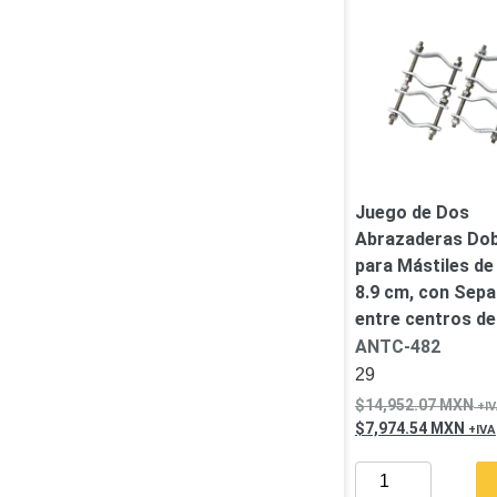
Software VMS y Analíticas
EPCOM Cloud
HIKVISION
Videograbadoras Móviles, D
Accesorios
Body Cams (Portátil
Videoporteros e Interfonos
Accesorios
Intercomunicadores
Juego de Dos
Abrazaderas Dob
para Mástiles de 
8.9 cm, con Sepa
entre centros de
ANTC-482
29
14,952.07
MXN
7,974.54
MXN