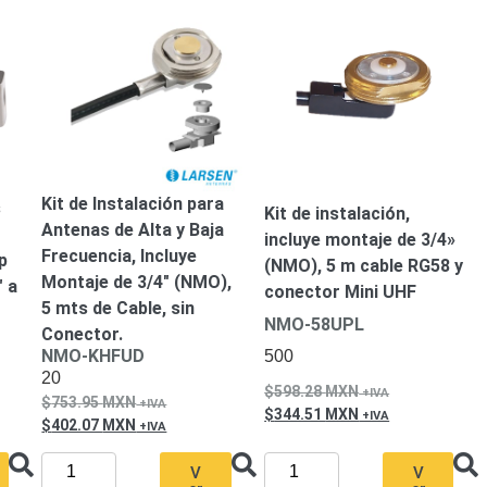
Kit de Instalación para
s
Kit de instalación,
Antenas de Alta y Baja
incluye montaje de 3/4»
Frecuencia, Incluye
p
(NMO), 5 m cable RG58 y
Montaje de 3/4″ (NMO),
″ a
conector Mini UHF
5 mts de Cable, sin
NMO-58UPL
Conector.
NMO-KHFUD
500
20
598.28
MXN
753.95
MXN
344.51
MXN
402.07
MXN
V
V