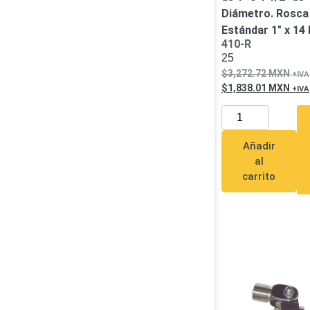
Diámetro. Rosca
Estándar 1″ x 14 
410-R
25
3,272.72
MXN
1,838.01
MXN
Añadir
al
carrito