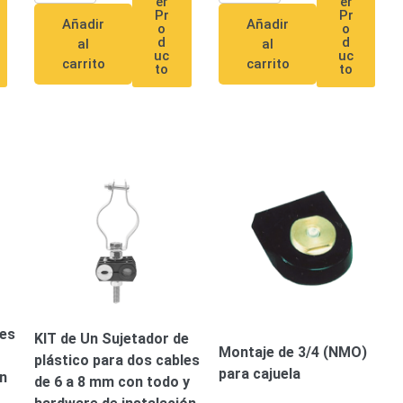
er
er
Pr
Pr
Añadir
Añadir
o
o
d
d
al
al
uc
uc
carrito
carrito
to
to
res
KIT de Un Sujetador de
Montaje de 3/4 (NMO)
plástico para dos cables
para cajuela
n
de 6 a 8 mm con todo y