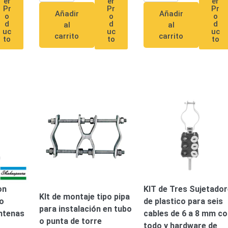
er
er
er
Pr
Pr
Pr
Añadir
Añadir
o
o
o
d
d
d
al
al
uc
uc
uc
carrito
carrito
to
to
to
on
KIT de Tres Sujetado
KIt de montaje tipo pipa
o
de plastico para seis
para instalación en tubo
ntenas
cables de 6 a 8 mm co
o punta de torre
todo y hardware de