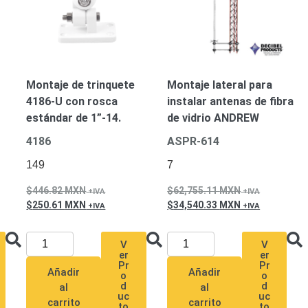
Montaje de trinquete
Montaje lateral para
4186-U con rosca
instalar antenas de fibra
estándar de 1”-14.
de vidrio ANDREW
4186
ASPR-614
149
7
446.82
MXN
62,755.11
MXN
250.61
MXN
34,540.33
MXN
V
V
er
er
Pr
Pr
Añadir
Añadir
o
o
d
d
al
al
uc
uc
carrito
carrito
to
to