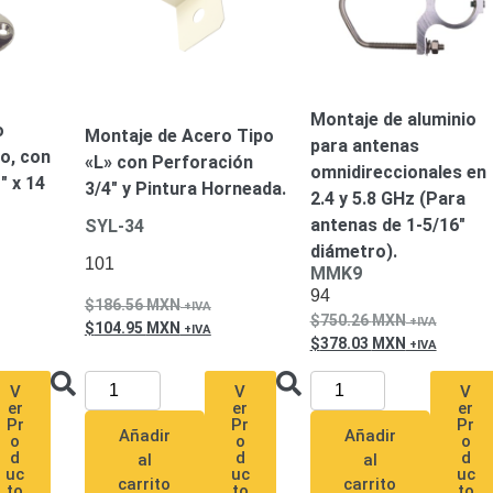
Montaje de aluminio
o
Montaje de Acero Tipo
para antenas
do, con
«L» con Perforación
omnidireccionales en
″ x 14
3/4″ y Pintura Horneada.
2.4 y 5.8 GHz (Para
antenas de 1-5/16″
SYL-34
diámetro).
101
MMK9
94
186.56
MXN
750.26
MXN
104.95
MXN
378.03
MXN
V
V
V
er
er
er
Pr
Pr
Pr
Añadir
Añadir
o
o
o
d
d
d
al
al
uc
uc
uc
carrito
carrito
to
to
to