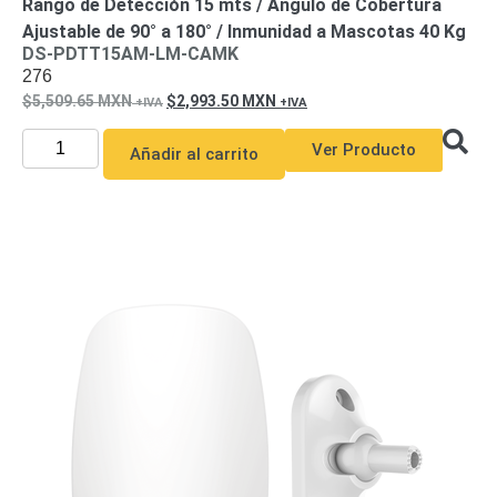
Rango de Detección 15 mts / Ángulo de Cobertura
Alimentación
Ajustable de 90° a 180° / Inmunidad a Mascotas 40 Kg
DS-PDTT15AM-LM-CAMK
con
276
Respaldo
Inyectores
5,509.65
MXN
2,993.50
MXN
PoE
PDU
Plantas
de
Ver Producto
Añadir al carrito
Energía
PoE
de Largo
Alcance
UPS
- No Break
Kits-
Sistemas
Completos
IP
Megapixel
TurboHD
de 4
Canales
TurboHD
de 8
Canales
Monitores