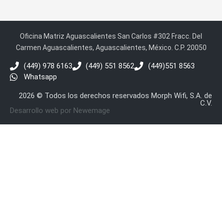
Oficina Matriz Aguascalientes San Carlos #302 Fracc. Del
Carmen Aguascalientes, Aguascalientes, México. C.P. 20050
(449) 978 6163
(449) 551 8562
(449)551 8563
Whatsapp
2026 © Todos los derechos reservados Morph Wifi, S.A. de
C.V.
Desarrollo web por Newemage