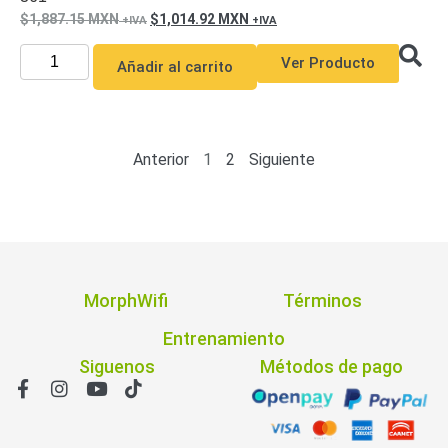
1,887.15
MXN
1,014.92
MXN
Ver Producto
Añadir al carrito
Anterior
1
2
Siguiente
MorphWifi
Términos
Entrenamiento
Siguenos
Métodos de pago