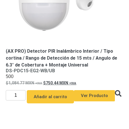
Pantallas
y
Mobiliario
Accesorios
Mobiliario
de
Apoyo
Pantallas
/
Monitores
Videowall
(AX PRO) Detector PIR Inalámbrico Interior / Tipo
Seguridad
cortina / Rango de Detección de 15 mts / Angulo de
Protección
6.3° de Cobertura + Montaje Universal
Contra
DS-PDC15-EG2-WB/UB
Descargas
500
Coaxial
Corriente
1,084.77
MXN
750.44
MXN
Alterna
Corriente
Directa
Redes
Ver Producto
Añadir al carrito
Servidores
/
Almacenamiento
Accesorios
Almacenamiento
NAS /