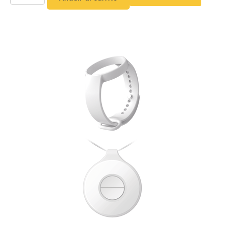
o
Refacciones
Probadores
de
Video
Transceptores
de Video
Cables y
Conectores
Adaptador
a
RCA
Audio
y
Video
Cable
Coaxial y
Conectores
Cables
Armados -
Coaxial
Categoría
5e
Fibra
Óptica
Para
Alimentación