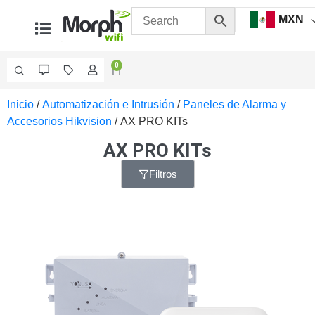
MXN
0
Inicio
/
Automatización e Intrusión
/
Paneles de Alarma y
Videovigilancia
Accesorios Hikvision
/ AX PRO KITs
Accesorios
Generales
AX PRO KITs
Accesorios
Ethernet y
Filtros
Fibra
Accesorios
para
Computadora
y
Smartphones
Cajas
de
Interconexión
Controladores
PTZ
Gabinetes