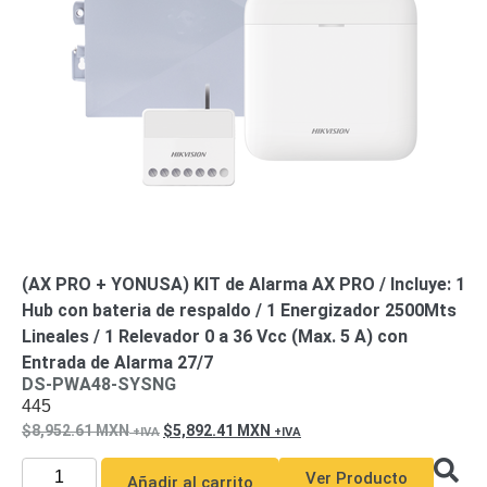
de Acero
para DVR
y
NVR
Gabinetes
para
Cámaras
Iluminadores
IR y de
Luz
y
Blanca
Kits
al
Extensores,
Convertidores
(AX PRO + YONUSA) KIT de Alarma AX PRO / Incluye: 1
,
Hub con bateria de respaldo / 1 Energizador 2500Mts
Divisores,
Lineales / 1 Relevador 0 a 36 Vcc (Max. 5 A) con
HDMI,
Entrada de Alarma 27/7
VGA,
DS-PWA48-SYSNG
445
DVI
Lentes
Micrófonos
Montajes
8,952.61
MXN
5,892.41
MXN
y Brackets
para
Ver Producto
Añadir al carrito
Cámaras
Partes