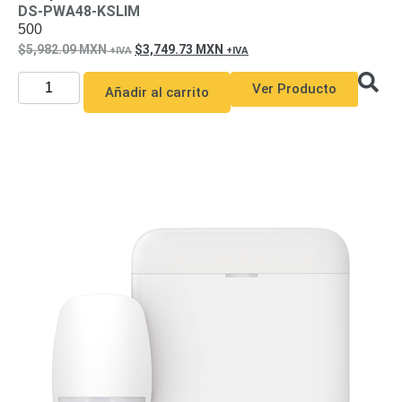
DS-PWA48-KSLIM
500
5,982.09
MXN
3,749.73
MXN
Ver Producto
Añadir al carrito