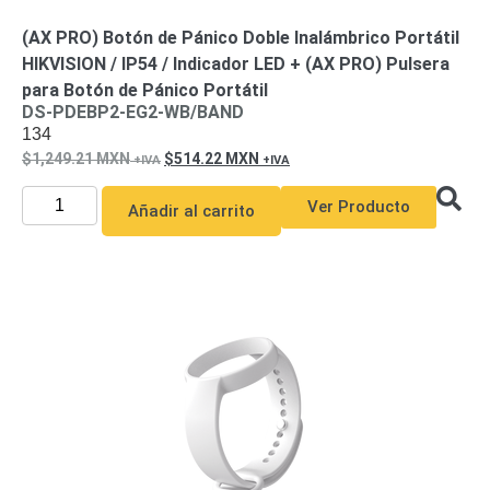
y
(AX PRO) Botón de Pánico Doble Inalámbrico Portátil
Electricidad
RG59
HIKVISION / IP54 / Indicador LED + (AX PRO) Pulsera
Tipo
para Botón de Pánico Portátil
CaP
Telefónico
VGA
DS-PDEBP2-EG2-WB/BAND
/ DVI /
134
HDMI
1,249.21
MXN
514.22
MXN
Cámaras
IP y NVRs
Ver Producto
Añadir al carrito
Ambientes
Salinos
(Anticorrosión)
Antiexplosión
Bala
Codificadores
y
Decodificadores
de
Video
Cubo
Domo
/ Eyeball /
Turret
Fisheye
y
Hemisféricas
Lente