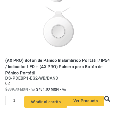
Motorizado
NVRs
Network
Video
Recorders
Ocultas
-
Pinhole
Profesionales
-
Caja
PTZ
Térmicas
WiFi
/ 4G /
(AX PRO) Botón de Pánico Inalámbrico Portátil / IP54
Inalámbricas
/ Indicador LED + (AX PRO) Pulsera para Botón de
Cámaras
Pánico Portátil
y DVRs
DS-PDEBP1-EG2-WB/BAND
HD
62
TurboHD
/ AHD /
739.73
MXN
431.03
MXN
HD-TVI
Ambientes
Ver Producto
Añadir al carrito
Salinos
Antiexplosión
Bala
Domo
/ Eyeball /