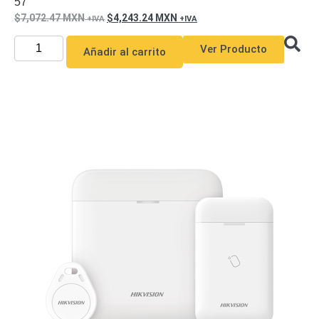
57
7,072.47
MXN
4,243.24
MXN
Ver Producto
Añadir al carrito