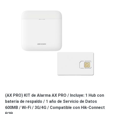
SAN /
eSATA
Discos
Duros
Mecánicos
(HDD)
Memorias
SD /
Memorias
Micro
SD
Servidores
de
Aplicación
Unidades
de Estado
Sólido
(SSD)
Software
VMS y
(AX PRO) KIT de Alarma AX PRO / Incluye: 1 Hub con
Analíticas
batería de respaldo / 1 año de Servicio de Datos
EPCOM
600MB / Wi-Fi / 3G/4G / Compatible con Hik-Connect
Cloud
HIKVISION
Honeywell
Wisenet
P2P