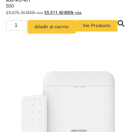
AXPRO-KIT
500
9,075.46
MXN
5,511.40
MXN
Ver Producto
Añadir al carrito