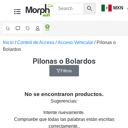
MXN
0
Inicio
/
Control de Acceso
/
Acceso Vehicular
/ Pilonas o
Videovigilancia
Bolardos
Accesorios
Generales
Pilonas o Bolardos
Accesorios
Ethernet y
Filtros
Fibra
Accesorios
para
Computadora
No se encontraron productos.
y
Sugerencias:
Smartphones
Cajas
de
Intente nuevamente.
Interconexión
Controladores
Compruebe que todas las palabras están escritas
PTZ
Gabinetes
correctamente..