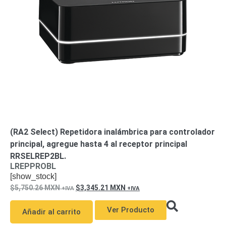
y
al
(RA2 Select) Repetidora inalámbrica para controlador
principal, agregue hasta 4 al receptor principal
RRSELREP2BL.
LREPPROBL
[show_stock]
5,750.26
MXN
3,345.21
MXN
Ver Producto
Añadir al carrito