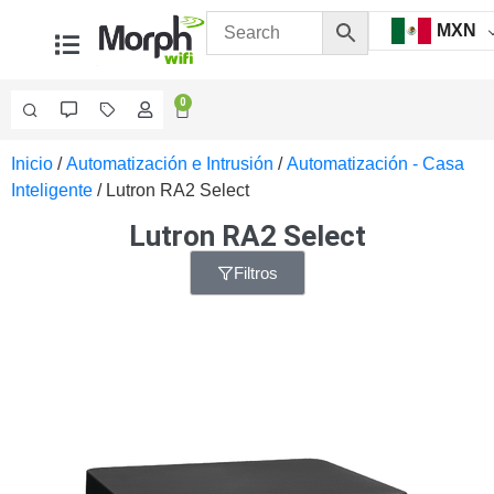
MXN
0
Inicio
/
Automatización e Intrusión
/
Automatización - Casa
[menu
Inteligente
/ Lutron RA2 Select
cat="videovigilancia"]
Lutron RA2 Select
Filtros