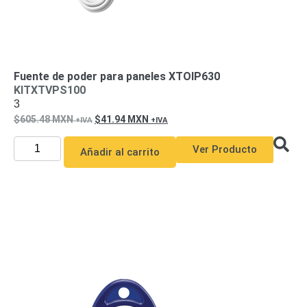
Motorizado
NVRs
Network
Video
Recorders
Ocultas
Fuente de poder para paneles XTOIP630
-
KITXTVPS100
Pinhole
Profesionales
3
-
605.48
MXN
41.94
MXN
Caja
PTZ
Térmicas
WiFi
/ 4G /
Ver Producto
Añadir al carrito
Inalámbricas
Cámaras
y DVRs
HD
TurboHD
/ AHD /
HD-TVI
Ambientes
Salinos
Antiexplosión
Bala
Domo
/ Eyeball /