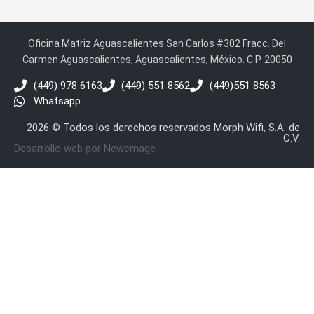
SAN /
eSATA
Discos
Duros
Oficina Matriz Aguascalientes San Carlos #302 Fracc. Del
Mecánicos
Carmen Aguascalientes, Aguascalientes, México. C.P. 20050
(HDD)
Memorias
(449) 978 6163
(449) 551 8562
(449)551 8563
SD /
Whatsapp
Memorias
Micro
2026 © Todos los derechos reservados Morph Wifi, S.A. de
C.V.
SD
Servidores
Desarrollo web por Newemage
de
Aplicación
Unidades
de Estado
Sólido
(SSD)
Software
VMS y
Analíticas
EPCOM
Cloud
HIKVISION
Honeywell
Wisenet