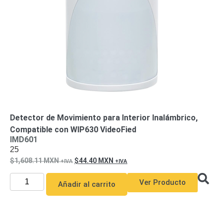
de Acero
para DVR
y
NVR
Gabinetes
para
Cámaras
Iluminadores
IR y de
Luz
y
Blanca
Kits
al
Extensores,
Detector de Movimiento para Interior Inalámbrico,
Convertidores
Compatible con WIP630 VideoFied
,
IMD601
25
Divisores,
1,608.11
MXN
44.40
MXN
HDMI,
VGA,
Ver Producto
Añadir al carrito
DVI
Lentes
Micrófonos
Montajes
y Brackets
para
Cámaras
Partes