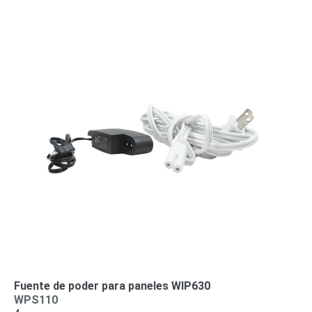
o
Refacciones
Probadores
de
Video
Transceptores
de Video
Cables y
Conectores
Adaptador
a
RCA
Audio
y
Video
Cable
Coaxial y
Conectores
Cables
Armados -
Coaxial
Categoría
5e
Fibra
Fuente de poder para paneles WIP630
Óptica
Para
WPS110
Alimentación