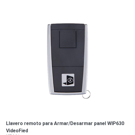
Alimentación
con
Respaldo
Inyectores
PoE
PDU
Plantas
de
Energía
PoE
de Largo
Alcance
UPS
- No Break
Kits-
Sistemas
Completos
IP
Megapixel
TurboHD
de 4
Canales
TurboHD
de 8
Llavero remoto para Armar/Desarmar panel WIP630
Canales
VideoFied
Monitores