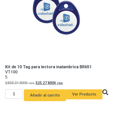
Turret
Especiales
Lente
Motorizado
Ocultas
-
Pinhole
PTZ
Videograbadoras
Analógicas
- TurboHD
TVI / AHD
/ CVI
Drones,
Robots e
Industrial
Kit de 10 Tag para lectora inalambrica BR651
Cámaras
VT100
Industriales
5
Energía
838.01
MXN
25.27
MXN
Adaptadores
de
Ver Producto
Añadir al carrito
Pared
Baterías
Fuentes
de
Alimentación
Fuentes
de