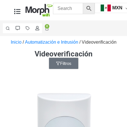
MXN
0
Inicio
/
Automatización e Intrusión
/ Videoverificación
Videovigilancia
Accesorios
Videoverificación
Generales
Accesorios
Filtros
Ethernet y
Fibra
Accesorios
para
Computadora
y
Smartphones
Cajas
de
Interconexión
Controladores
PTZ
Gabinetes