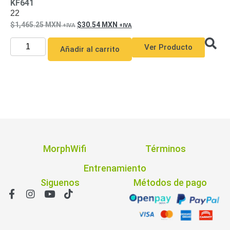
KF641
Pantallas
22
y
1,465.25
MXN
30.54
MXN
Mobiliario
Accesorios
Mobiliario
Ver Producto
Añadir al carrito
de
Apoyo
Pantallas
/
Monitores
Videowall
Seguridad
Protección
Contra
Descargas
Coaxial
Corriente
MorphWifi
Términos
Alterna
Corriente
Entrenamiento
Directa
Redes
Servidores
Siguenos
Métodos de pago
/
Almacenamiento
Accesorios
Almacenamiento
NAS /