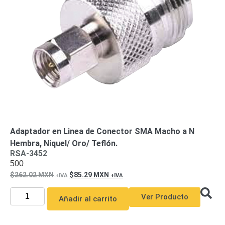
de Acero
para DVR
y
NVR
Gabinetes
para
Cámaras
Iluminadores
IR y de
Luz
y
Blanca
Kits
al
Extensores,
Convertidores
Adaptador en Linea de Conector SMA Macho a N
,
Hembra, Niquel/ Oro/ Teflón.
Divisores,
RSA-3452
500
HDMI,
262.02
MXN
85.29
MXN
VGA,
DVI
Lentes
Micrófonos
Montajes
Ver Producto
Añadir al carrito
y Brackets
para
Cámaras
Partes