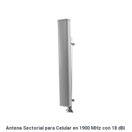
o
Refacciones
Probadores
de
Video
Transceptores
de Video
Cables y
Conectores
Adaptador
a
RCA
Audio
y
Video
Cable
Coaxial y
Conectores
Cables
Armados -
Coaxial
Categoría
5e
Fibra
Óptica
Para
Antena Sectorial para Celular en 1900 MHz con 18 dBi
Alimentación