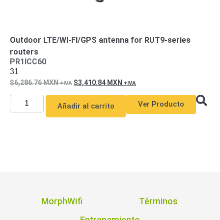
Pantallas
y
Mobiliario
Accesorios
Mobiliario
Outdoor LTE/WI-FI/GPS antenna for RUT9-series
de
routers
Apoyo
Pantallas
PR1ICC60
31
/
6,286.76
MXN
3,410.84
MXN
Monitores
Videowall
Seguridad
Ver Producto
Añadir al carrito
Protección
Contra
Descargas
Coaxial
Corriente
Alterna
Corriente
Directa
Redes
Servidores
/
Almacenamiento
MorphWifi
Términos
Accesorios
Almacenamiento
NAS /
Entrenamiento