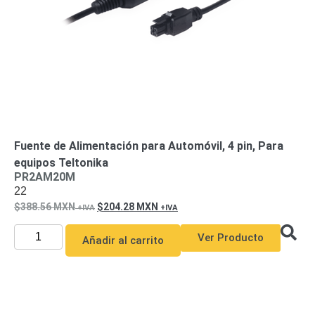
Motorizado
NVRs
Network
Video
Recorders
Ocultas
-
Pinhole
Profesionales
-
Caja
PTZ
Térmicas
WiFi
Fuente de Alimentación para Automóvil, 4 pin, Para
/ 4G /
equipos Teltonika
Inalámbricas
PR2AM20M
Cámaras
22
y DVRs
388.56
MXN
204.28
MXN
HD
TurboHD
Ver Producto
/ AHD /
Añadir al carrito
HD-TVI
Ambientes
Salinos
Antiexplosión
Bala
Domo
/ Eyeball /