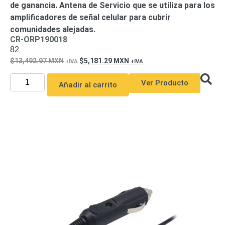
de ganancia. Antena de Servicio que se utiliza para los
y
amplificadores de señal celular para cubrir
Electricidad
RG59
comunidades alejadas.
Tipo
CR-ORP190018
CaP
Telefónico
VGA
82
/ DVI /
13,492.97
MXN
5,181.29
MXN
HDMI
Ver Producto
Cámaras
Añadir al carrito
IP y NVRs
Ambientes
Salinos
(Anticorrosión)
Antiexplosión
Bala
Codificadores
y
Decodificadores
de
Video
Cubo
Domo
/ Eyeball /
Turret
Fisheye
y
Hemisféricas
Lente