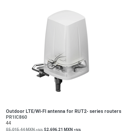
Turret
Especiales
Lente
Motorizado
Ocultas
-
Pinhole
PTZ
Videograbadoras
Analógicas
- TurboHD
TVI / AHD
/ CVI
Drones,
Robots e
Industrial
Cámaras
Industriales
Energía
Adaptadores
de
Pared
Baterías
Fuentes
Outdoor LTE/WI-FI antenna for RUT2- series routers
PR1IC860
de
44
Alimentación
Fuentes
5,015.44
MXN
2,696.21
MXN
de