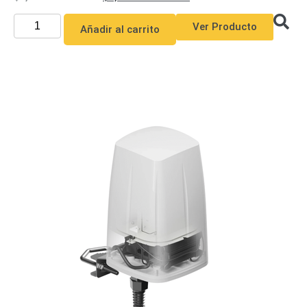
Alimentación
Ver Producto
Añadir al carrito
con
Respaldo
Inyectores
PoE
PDU
Plantas
de
Energía
PoE
de Largo
Alcance
UPS
- No Break
Kits-
Sistemas
Completos
IP
Megapixel
TurboHD
de 4
Canales
TurboHD
de 8
Canales
Monitores