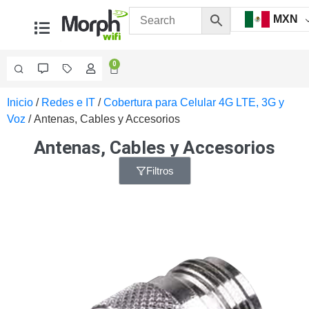
MXN
0
Inicio
/
Redes e IT
/
Cobertura para Celular 4G LTE, 3G y
Videovigilancia
Voz
/ Antenas, Cables y Accesorios
Accesorios
Generales
Antenas, Cables y Accesorios
Accesorios
Ethernet y
Filtros
Fibra
Accesorios
para
Computadora
y
Smartphones
Cajas
de
Interconexión
Controladores
PTZ
Gabinetes