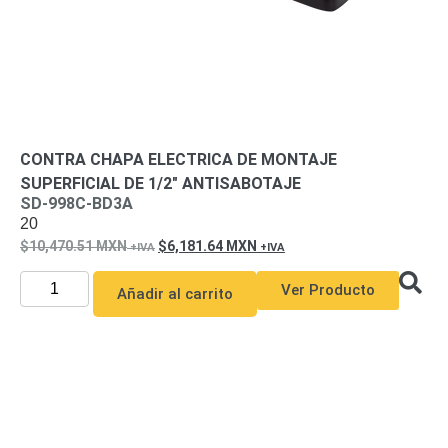
Motorizado
NVRs
Network
Video
Recorders
Ocultas
-
Pinhole
Profesionales
CONTRA CHAPA ELECTRICA DE MONTAJE
-
SUPERFICIAL DE 1/2″ ANTISABOTAJE
Caja
PTZ
Térmicas
WiFi
SD-998C-BD3A
/ 4G /
20
Inalámbricas
10,470.51
MXN
6,181.64
MXN
Cámaras
y DVRs
Ver Producto
Añadir al carrito
HD
TurboHD
/ AHD /
HD-TVI
Ambientes
Salinos
Antiexplosión
Bala
Domo
/ Eyeball /