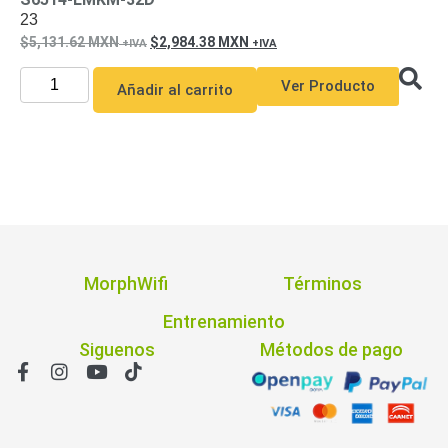
23
5,131.62
MXN
2,984.38
MXN
Ver Producto
Añadir al carrito
MorphWifi
Términos
Entrenamiento
Siguenos
Métodos de pago