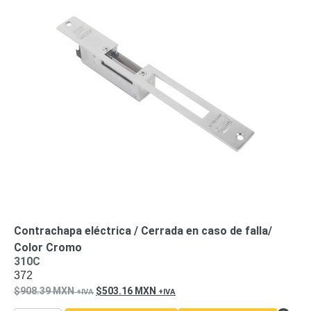
Turret
Especiales
Lente
Motorizado
Ocultas
-
Pinhole
PTZ
Videograbadoras
Analógicas
- TurboHD
TVI / AHD
/ CVI
Drones,
Robots e
Industrial
Cámaras
Industriales
Energía
Adaptadores
Contrachapa eléctrica / Cerrada en caso de falla/
de
Color Cromo
310C
Pared
Baterías
Fuentes
372
de
908.39
MXN
503.16
MXN
Alimentación
Fuentes
de