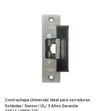
Wave
XMR
CEIBAII /
KAPOK
Videograbadoras
Móviles,
Dash
Cams y
Body
Cams
Accesorios
Body
Cams
(Portátiles)
Cámaras
Móviles
Dash
Cams
Videoporteros
e
Interfonos
Accesorios
Intercomunicadores
Videoporteros
Contrachapa Universal/ ideal para cerraduras
Analógicos
Videoporteros
Estándar/ Sensor/ UL/ 3 Años Garantia
IP
S6514-LMKM-32D