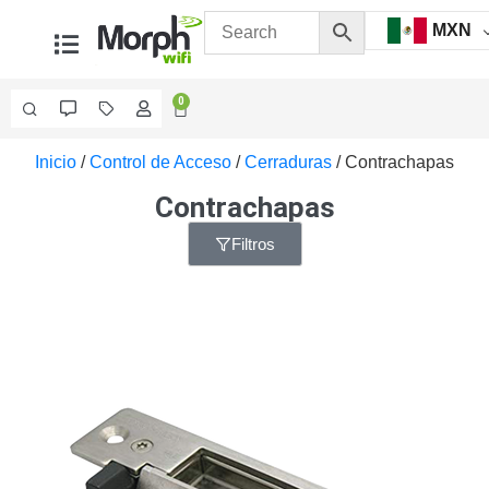
MXN
0
Inicio
/
Control de Acceso
/
Cerraduras
/ Contrachapas
Videovigilancia
Accesorios
Contrachapas
Generales
Accesorios
Filtros
Ethernet y
Fibra
Accesorios
para
Computadora
y
Smartphones
Cajas
de
Interconexión
Controladores
PTZ
Gabinetes