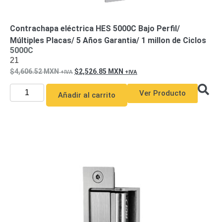
Pantallas
y
Mobiliario
Contrachapa eléctrica HES 5000C Bajo Perfil/
Accesorios
Mobiliario
Múltiples Placas/ 5 Años Garantia/ 1 millon de Ciclos
de
5000C
21
Apoyo
Pantallas
4,606.52
MXN
2,526.85
MXN
/
Monitores
Videowall
Ver Producto
Añadir al carrito
Seguridad
Protección
Contra
Descargas
Coaxial
Corriente
Alterna
Corriente
Directa
Redes
Servidores
/
Almacenamiento
Accesorios
Almacenamiento
NAS /