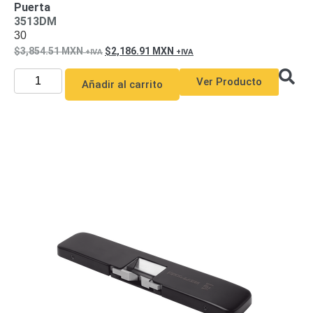
Puerta
y
3513DM
Electricidad
RG59
30
Tipo
3,854.51
MXN
2,186.91
MXN
CaP
Telefónico
VGA
Ver Producto
/ DVI /
Añadir al carrito
HDMI
Cámaras
IP y NVRs
Ambientes
Salinos
(Anticorrosión)
Antiexplosión
Bala
Codificadores
y
Decodificadores
de
Video
Cubo
Domo
/ Eyeball /
Turret
Fisheye
y
Hemisféricas
Lente