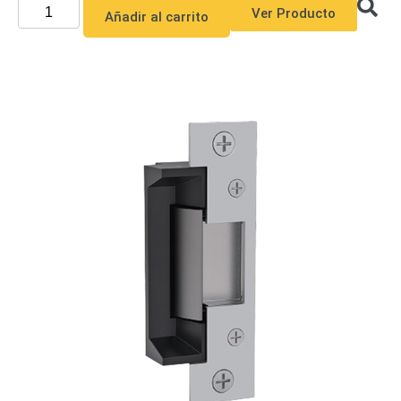
Ver Producto
Añadir al carrito
Alimentación
con
Respaldo
Inyectores
PoE
PDU
Plantas
de
Energía
PoE
de Largo
Alcance
UPS
- No Break
Kits-
Sistemas
Completos
IP
Megapixel
TurboHD
de 4
Canales
TurboHD
de 8
Canales
Monitores