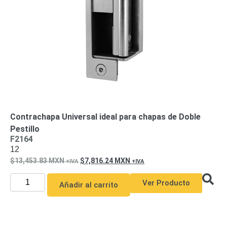
SAN /
eSATA
Discos
Duros
Mecánicos
(HDD)
Memorias
SD /
Memorias
Micro
SD
Servidores
de
Contrachapa Universal ideal para chapas de Doble
Aplicación
Unidades
Pestillo
F2164
de Estado
12
Sólido
13,453.83
MXN
7,816.24
MXN
(SSD)
Software
Ver Producto
Añadir al carrito
VMS y
Analíticas
EPCOM
Cloud
HIKVISION
Honeywell
Wisenet