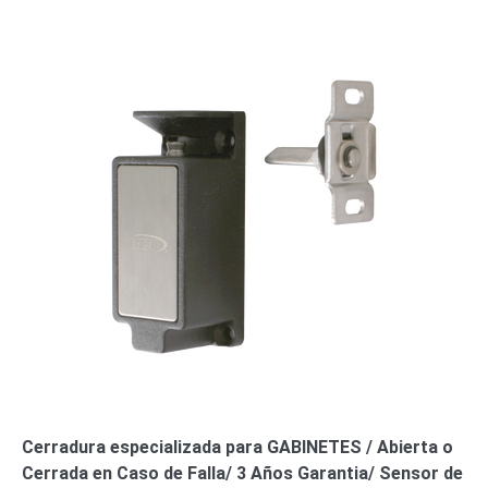
o
Refacciones
Probadores
de
Video
Transceptores
de Video
Cables y
Conectores
Adaptador
a
RCA
Audio
y
Video
Cable
Coaxial y
Conectores
Cables
Armados -
Coaxial
Categoría
5e
Fibra
Cerradura especializada para GABINETES / Abierta o
Óptica
Para
Cerrada en Caso de Falla/ 3 Años Garantia/ Sensor de
Alimentación