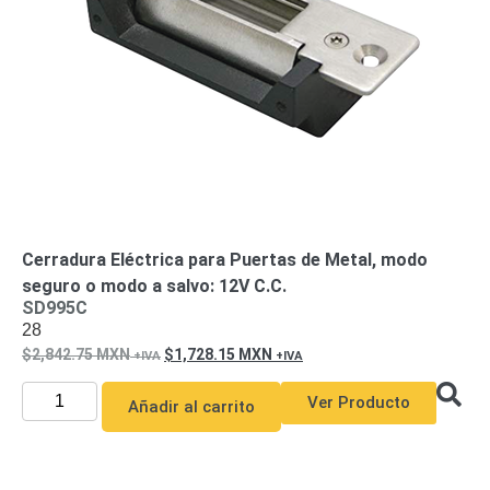
de Acero
para DVR
y
NVR
Gabinetes
para
Cámaras
Iluminadores
IR y de
Luz
y
Blanca
Kits
al
Extensores,
Cerradura Eléctrica para Puertas de Metal, modo
Convertidores
seguro o modo a salvo: 12V C.C.
,
SD995C
28
Divisores,
2,842.75
MXN
1,728.15
MXN
HDMI,
VGA,
Ver Producto
Añadir al carrito
DVI
Lentes
Micrófonos
Montajes
y Brackets
para
Cámaras
Partes