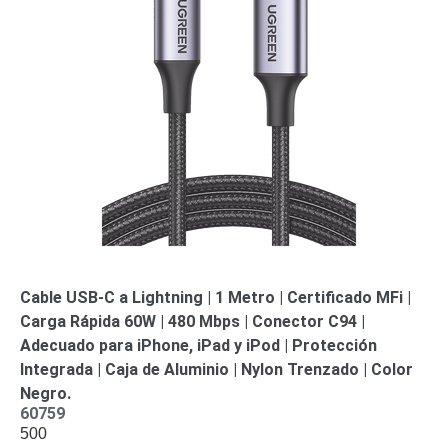
Mobiliario
Accesorios
Mobiliario
de
Apoyo
Pantallas
/
Monitores
Videowall
Seguridad
Protección
Contra
Descargas
Corriente
Alterna
Corriente
Directa
Cable USB-C a Lightning | 1 Metro | Certificado MFi |
Servidores
Carga Rápida 60W | 480 Mbps | Conector C94 |
/
Almacenamiento
Adecuado para iPhone, iPad y iPod | Protección
Accesorios
Discos
Integrada | Caja de Aluminio | Nylon Trenzado | Color
Duros
Negro.
Mecánicos
60759
500
(HDD)
Memorias