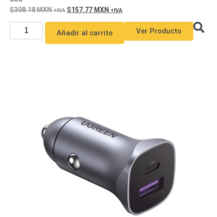
308.18
MXN
157.77
MXN
Ver Producto
Añadir al carrito