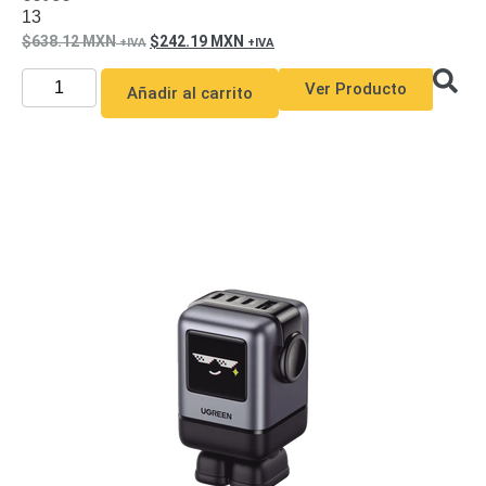
13
638.12
MXN
242.19
MXN
Ver Producto
Añadir al carrito