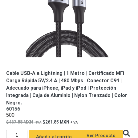
de Acero
para DVR
y
NVR
Gabinetes
para
Cámaras
Iluminadores
IR y de
Luz
y
Blanca
Kits
al
Extensores,
Cable USB-A a Lightning | 1 Metro | Certificado MFi |
Convertidores
Carga Rápida 5V/2.4 A | 480 Mbps | Conector C94 |
,
Adecuado para iPhone, iPad y iPod | Protección
Divisores,
Integrada | Caja de Aluminio | Nylon Trenzado | Color
HDMI,
Negro.
VGA,
60156
500
DVI
Lentes
Micrófonos
Montajes
467.88
MXN
261.85
MXN
y Brackets
para
Ver Producto
Añadir al carrito
Cámaras
Partes