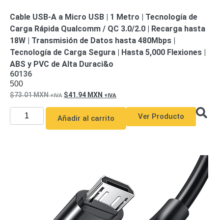
y
Cable USB-A a Micro USB | 1 Metro | Tecnología de
Electricidad
RG59
Carga Rápida Qualcomm / QC 3.0/2.0 | Recarga hasta
Tipo
18W | Transmisión de Datos hasta 480Mbps |
CaP
Telefónico
VGA
Tecnología de Carga Segura | Hasta 5,000 Flexiones |
/ DVI /
ABS y PVC de Alta Duraci&o
HDMI
60136
Cámaras
500
IP y NVRs
73.01
MXN
41.94
MXN
Ambientes
Salinos
Ver Producto
Añadir al carrito
(Anticorrosión)
Antiexplosión
Bala
Codificadores
y
Decodificadores
de
Video
Cubo
Domo
/ Eyeball /
Turret
Fisheye
y
Hemisféricas
Lente