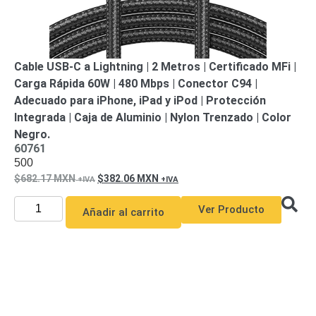
Accesorios
Body
Cams
(Portátiles)
Cámaras
Móviles
Dash
Cable USB-C a Lightning | 2 Metros | Certificado MFi |
Cams
Carga Rápida 60W | 480 Mbps | Conector C94 |
Videoporteros
Adecuado para iPhone, iPad y iPod | Protección
e
Integrada | Caja de Aluminio | Nylon Trenzado | Color
Interfonos
Accesorios
Intercomunicadores
Videoporteros
Negro.
60761
Analógicos
Videoporteros
500
IP
682.17
MXN
382.06
MXN
Ver Producto
Añadir al carrito