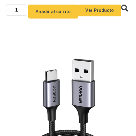
-
Pinhole
PTZ
Videograbadoras
Ver Producto
Añadir al carrito
Analógicas
- TurboHD
TVI / AHD
/ CVI
Drones,
Robots e
Industrial
Cámaras
Industriales
Energía
Adaptadores
de
Pared
Baterías
Fuentes
de
Alimentación
Fuentes
de
Alimentación
con