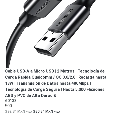
Motorizado
NVRs
Network
Video
Recorders
Profesionales
-
Caja
PTZ
Térmicas
WiFi
/ 4G /
Inalámbricas
Cámaras
y DVRs
HD
TurboHD
Cable USB-A a Micro USB | 2 Metros | Tecnología de
/ AHD /
Carga Rápida Qualcomm / QC 3.0/2.0 | Recarga hasta
HD-TVI
18W | Transmisión de Datos hasta 480Mbps |
Ambientes
Tecnología de Carga Segura | Hasta 5,000 Flexiones |
Salinos
Antiexplosión
Bala
Domo
ABS y PVC de Alta Duraci&
/ Eyeball /
60138
Turret
Especiales
Lente
500
Motorizado
Ocultas
92.84
MXN
50.54
MXN