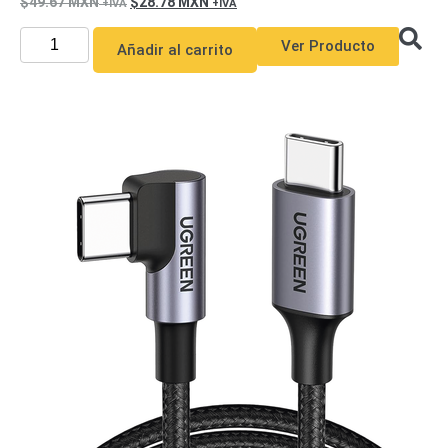
49.67
MXN
28.78
MXN
Ver Producto
Añadir al carrito