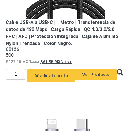
Respaldo
Inyectores
PoE
PDU
Plantas
de
Cable USB-A a USB-C | 1 Metro | Transferencia de
Energía
PoE
datos de 480 Mbps | Carga Rápida | QC 4.0/3.0/2.0 |
de Largo
FPC | AFC | Protección Integrada | Caja de Aluminio |
Alcance
UPS
Nylon Trenzado | Color Negro.
60126
- No Break
500
Kits-
Sistemas
122.15
MXN
61.95
MXN
Completos
IP
Ver Producto
Añadir al carrito
Megapixel
TurboHD
de 4
Canales
TurboHD
de 8
Canales
Monitores
Pantallas
y