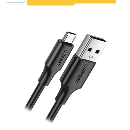
o
Refacciones
Probadores
de
Video
Transceptores
de Video
Cables y
Conectores
Adaptador
a
RCA
Audio
y
Video
Cable
Coaxial y
Conectores
Cables
Armados -
Coaxial
Categoría
5e
Fibra
Óptica
Para
Alimentación