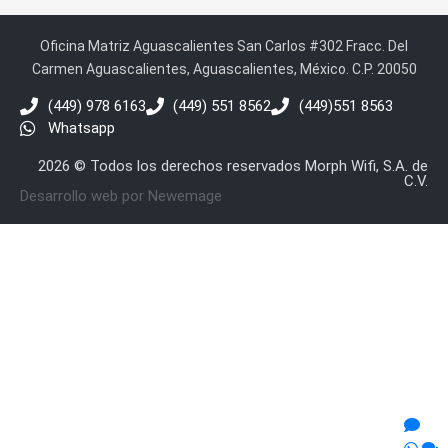
Oficina Matriz Aguascalientes San Carlos #302 Fracc. Del
Carmen Aguascalientes, Aguascalientes, México. C.P. 20050
(449) 978 6163
(449) 551 8562
(449)551 8563
Whatsapp
2026 © Todos los derechos reservados Morph Wifi, S.A. de
C.V.
Desarrollo web por Newemage