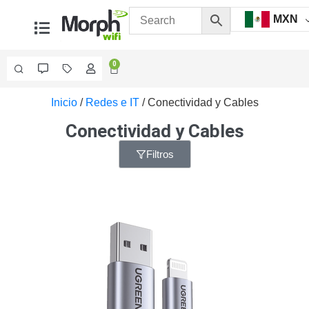
MXN
0
Inicio
/
Redes e IT
/ Conectividad y Cables
Videovigilancia
Accesorios
Conectividad y Cables
Generales
Accesorios
Filtros
Ethernet y
Fibra
Accesorios
para
Computadora
y
Smartphones
Cajas
de
Interconexión
Controladores
PTZ
Gabinetes