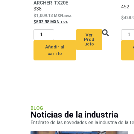
ARCHER-TX20E
452
338
1,009.13
MXN
428.
502.98
MXN
Ver
Prod
ucto
Añadir al
carrito
BLOG
Noticias de la industria
Entérate de las novedades en la industria de la t