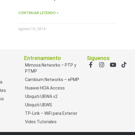
CONTINUAR LEYENDO »
agosto 19, 2019
Entrenamiento
Siguenos
Mimosa Networks – PTP y
PTMP
Cambium Networks – ePMP
ía
Huawei HCIA Access
tes
Ubiquiti UBWA v2
io
Ubiquiti UBWS
TP-Link – WiFi para Exterior
Video Tutoriales