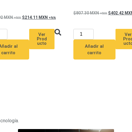
807.30
MXN
402.42
MX
92
MXN
214.11
MXN
Ver
Ver
Pro
Prod
uct
ucto
Añadir al
Añadir al
carrito
carrito
ecnología.