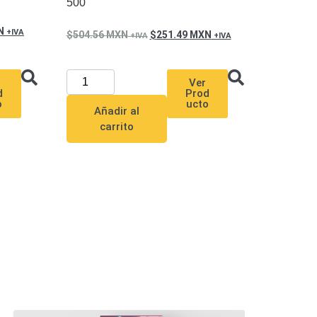
500
N
504.56
MXN
251.49
MXN
Ver
d
Prod
o
ucto
Añadir al
carrito