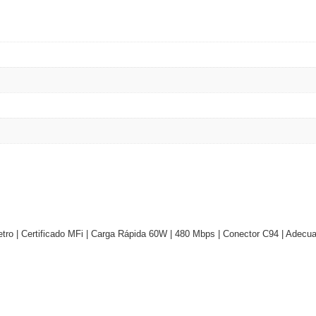
ywell
Wisenet Wave
XMR CEIBAII / KAPOK
ash Cams y Body Cams
es)
Cámaras Móviles
Dash Cams
Videoporteros Analógicos
Videoporteros IP
etro | Certificado MFi | Carga Rápida 60W | 480 Mbps | Conector C94 | Adecua