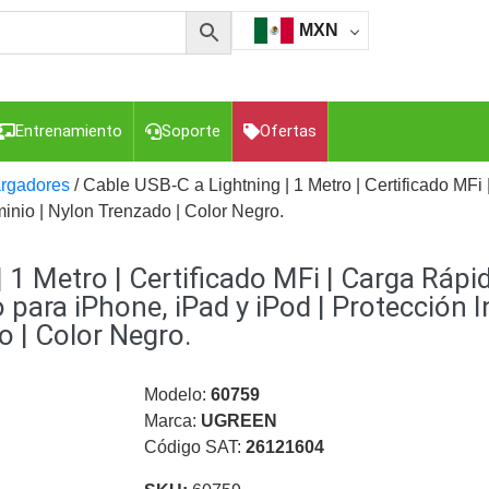
MXN
Entrenamiento
Soporte
Ofertas
rgadores
/ Cable USB-C a Lightning | 1 Metro | Certificado MF
minio | Nylon Trenzado | Color Negro.
esorios para Computadora y Smartphones
Cajas de
| 1 Metro | Certificado MFi | Carga Ráp
Z
Gabinetes de Acero para DVR y NVR
Gabinetes para
Luz Blanca
Kits Extensores, Convertidores , Divisores, HDMI,
ara iPhone, iPad y iPod | Protección I
tajes y Brackets para Cámaras
Partes o
o | Color Negro.
eo
Transceptores de Video
Modelo:
60759
o
Cable Coaxial y Conectores
Cables Armados -
Marca:
UGREEN
ca
Para Alimentación y Electricidad
RG59 Tipo
Código SAT:
26121604
I