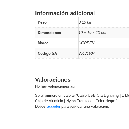
Software VMS y Analíticas
EPCOM Cloud
HIKVISION
Hone
Información adicional
Videograbadoras Móviles, D
Accesorios
Body Cams (Portátil
Peso
0.10 kg
Videoporteros e Interfonos
Dimensiones
10 × 10 × 10 cm
Accesorios
Intercomunicadores
Marca
UGREEN
Codigo SAT
26121604
Valoraciones
No hay valoraciones aún.
Sé el primero en valorar “Cable USB-C a Lightning | 1 M
Caja de Aluminio | Nylon Trenzado | Color Negro.”
Debes
acceder
para publicar una valoración.