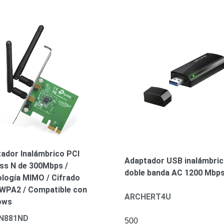
ador Inalámbrico PCI
Adaptador USB inalámbri
ss N de 300Mbps /
doble banda AC 1200 Mbp
logía MIMO / Cifrado
PA2 / Compatible con
ARCHERT4U
ows
N881ND
500