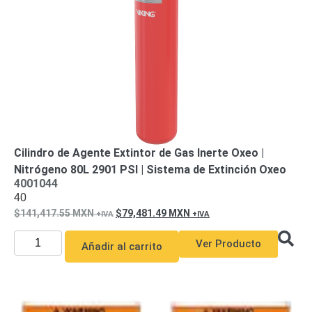
de Acero
para DVR
y
NVR
Gabinetes
para
Cámaras
Iluminadores
IR y de
Luz
y
Blanca
Kits
al
Cilindro de Agente Extintor de Gas Inerte Oxeo |
Extensores,
Nitrógeno 80L 2901 PSI | Sistema de Extinción Oxeo
Convertidores
4001044
,
40
Divisores,
141,417.55
MXN
79,481.49
MXN
HDMI,
Ver Producto
VGA,
Añadir al carrito
DVI
Lentes
Micrófonos
Montajes
y Brackets
para
Cámaras
Partes