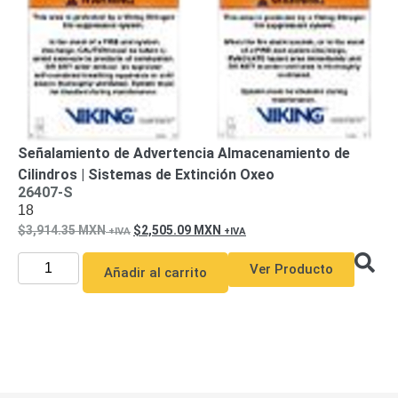
o
Refacciones
Probadores
de
Video
Transceptores
de Video
Cables y
Conectores
Señalamiento de Advertencia Almacenamiento de
Adaptador
Cilindros | Sistemas de Extinción Oxeo
a
26407-S
RCA
Audio
18
y
3,914.35
MXN
2,505.09
MXN
Video
Cable
Ver Producto
Coaxial y
Añadir al carrito
Conectores
Cables
Armados -
Coaxial
Categoría
5e
Fibra
Óptica
Para
Alimentación