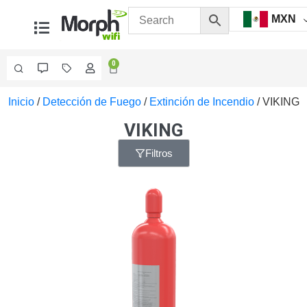
MXN
0
Inicio
/
Detección de Fuego
/
Extinción de Incendio
/ VIKING
Videovigilancia
Accesorios
VIKING
Generales
Accesorios
Filtros
Ethernet y
Fibra
Accesorios
para
Computadora
y
Smartphones
Cajas
de
Interconexión
Controladores
PTZ
Gabinetes