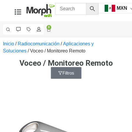
MXN
0
Inicio
/
Radiocomunicación
/
Aplicaciones y
Videovigilancia
Soluciones
/ Voceo / Monitoreo Remoto
Accesorios
Generales
Voceo / Monitoreo Remoto
Accesorios
Ethernet y
Filtros
Fibra
Accesorios
para
Computadora
y
Smartphones
Cajas
de
Interconexión
Controladores
PTZ
Gabinetes