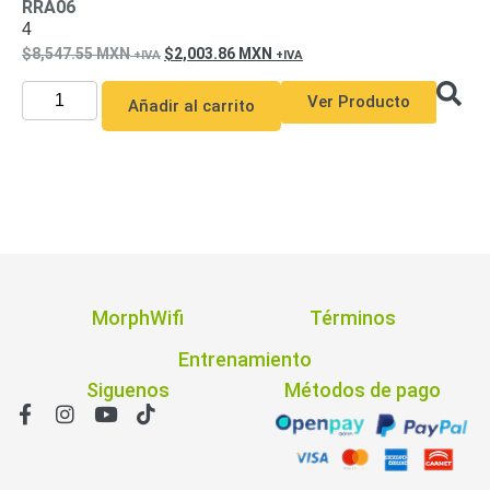
RRA06
y
4
Electricidad
RG59
8,547.55
MXN
2,003.86
MXN
Tipo
Ver Producto
CaP
Telefónico
VGA
Añadir al carrito
/ DVI /
HDMI
Cámaras
IP y NVRs
Ambientes
Salinos
(Anticorrosión)
Antiexplosión
Bala
Codificadores
y
MorphWifi
Términos
Decodificadores
Entrenamiento
de
Video
Cubo
Domo
Siguenos
Métodos de pago
/ Eyeball /
Turret
Fisheye
y
Hemisféricas
Lente