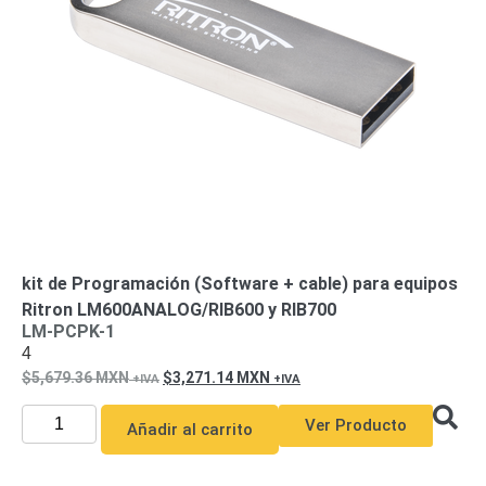
de Acero
para DVR
y
NVR
Gabinetes
para
Cámaras
Iluminadores
IR y de
Luz
y
Blanca
Kits
al
Extensores,
Convertidores
kit de Programación (Software + cable) para equipos
,
Ritron LM600ANALOG/RIB600 y RIB700
Divisores,
LM-PCPK-1
4
HDMI,
5,679.36
MXN
3,271.14
MXN
VGA,
DVI
Lentes
Micrófonos
Montajes
Ver Producto
Añadir al carrito
y Brackets
para
Cámaras
Partes