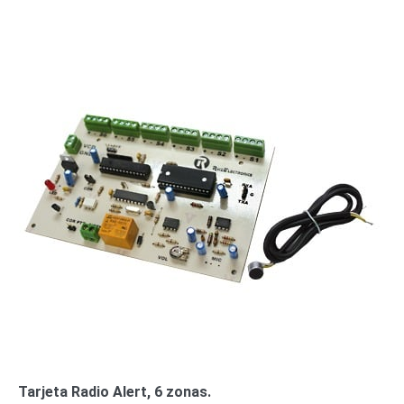
o
Refacciones
Probadores
de
Video
Transceptores
de Video
Cables y
Conectores
Adaptador
a
RCA
Audio
y
Video
Cable
Coaxial y
Conectores
Cables
Armados -
Coaxial
Categoría
5e
Fibra
Óptica
Para
Tarjeta Radio Alert, 6 zonas.
Alimentación