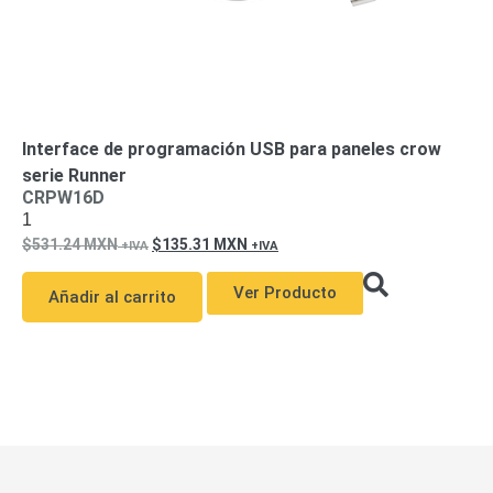
Motorizado
NVRs
Network
Video
Recorders
Ocultas
-
Interface de programación USB para paneles crow
Pinhole
Profesionales
serie Runner
-
CRPW16D
Caja
PTZ
Térmicas
WiFi
1
/ 4G /
531.24
MXN
135.31
MXN
Inalámbricas
Cámaras
Ver Producto
Añadir al carrito
y DVRs
HD
TurboHD
/ AHD /
HD-TVI
Ambientes
Salinos
Antiexplosión
Bala
Domo
/ Eyeball /