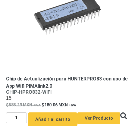
de Acero
para DVR
y
NVR
Gabinetes
para
Cámaras
Iluminadores
IR y de
Luz
y
Blanca
Kits
al
Extensores,
Convertidores
Chip de Actualización para HUNTERPRO83 con uso de
,
App Wifi PIMAlink2.0
Divisores,
CHIP-HPRO832-WIFI
15
HDMI,
585.29
MXN
180.06
MXN
VGA,
DVI
Lentes
Micrófonos
Montajes
Ver Producto
Añadir al carrito
y Brackets
para
Cámaras
Partes