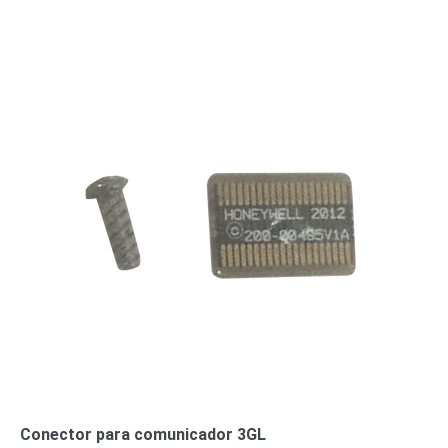
o
Refacciones
Probadores
de
Video
Transceptores
de Video
Cables y
Conectores
Adaptador
a
RCA
Audio
y
Video
Cable
Coaxial y
Conectores
Cables
Armados -
Coaxial
Categoría
5e
Fibra
Óptica
Para
Conector para comunicador 3GL
Alimentación