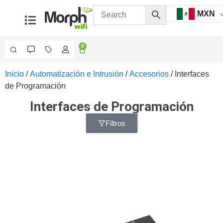
MXN
0
Inicio
/
Automatización e Intrusión
/
Accesorios
/ Interfaces
Videovigilancia
de Programación
Accesorios
Generales
Interfaces de Programación
Accesorios
Ethernet y
Filtros
Fibra
Accesorios
para
Computadora
y
Smartphones
Cajas
de
Interconexión
Controladores
PTZ
Gabinetes