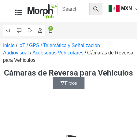
MXN
0
Inicio
/
IoT / GPS / Telemática y Señalización
Videovigilancia
Audiovisual
/
Accesorios Vehiculares
/ Cámaras de Reversa
Accesorios
para Vehículos
Generales
Accesorios
Cámaras de Reversa para Vehículos
Ethernet y
Fibra
Accesorios
Filtros
para
Computadora
y
Smartphones
Cajas
de
Interconexión
Controladores
PTZ
Gabinetes