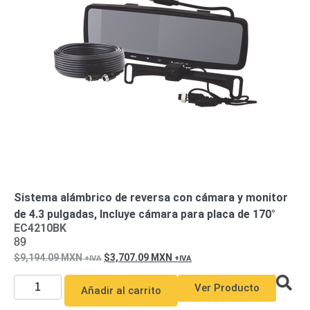
de Acero
para DVR
y
NVR
Gabinetes
para
Cámaras
Iluminadores
IR y de
Luz
y
Blanca
Kits
al
Extensores,
Convertidores
,
Sistema alámbrico de reversa con cámara y monitor
Divisores,
de 4.3 pulgadas, Incluye cámara para placa de 170°
HDMI,
EC4210BK
89
VGA,
9,194.09
MXN
3,707.09
MXN
DVI
Lentes
Micrófonos
Montajes
y Brackets
Ver Producto
Añadir al carrito
para
Cámaras
Partes