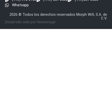
Whatsapp
y
Electricidad
RG59
2026 © Todos los derechos reservados Morph Wifi, S.A. de
Tipo
C.V.
Desarrollo web por Newemage
CaP
Telefónico
VGA
/ DVI /
HDMI
Cámaras
IP y NVRs
Ambientes
Salinos
(Anticorrosión)
Antiexplosión
Bala
Codificadores
y
Decodificadores
de
Video
Cubo
Domo
/ Eyeball /
Turret
Fisheye
y
Hemisféricas
Lente