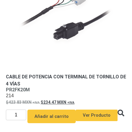
Turret
Especiales
Lente
Motorizado
Ocultas
-
Pinhole
PTZ
Videograbadoras
Analógicas
- TurboHD
TVI / AHD
/ CVI
Drones,
Robots e
Industrial
CABLE DE POTENCIA CON TERMINAL DE TORNILLO DE
Cámaras
4 VÍAS
Industriales
PR2FK20M
Energía
214
Adaptadores
423.83
MXN
234.47
MXN
de
Pared
Baterías
Fuentes
Ver Producto
Añadir al carrito
de
Alimentación
Fuentes
de