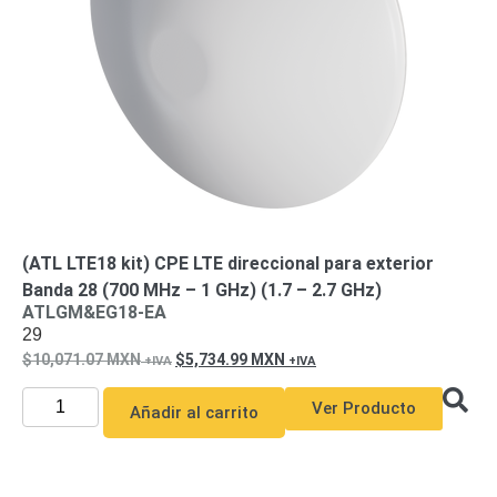
de Acero
para DVR
y
NVR
Gabinetes
para
Cámaras
Iluminadores
IR y de
Luz
y
Blanca
Kits
al
Extensores,
(ATL LTE18 kit) CPE LTE direccional para exterior
Convertidores
Banda 28 (700 MHz – 1 GHz) (1.7 – 2.7 GHz)
,
ATLGM&EG18-EA
29
Divisores,
10,071.07
MXN
5,734.99
MXN
HDMI,
VGA,
Ver Producto
Añadir al carrito
DVI
Lentes
Micrófonos
Montajes
y Brackets
para
Cámaras
Partes