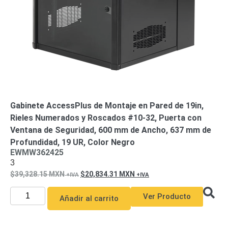
Motorizado
NVRs
Network
Video
Recorders
Profesionales
-
Caja
PTZ
Térmicas
WiFi
/ 4G /
Inalámbricas
Gabinete AccessPlus de Montaje en Pared de 19in,
Cámaras
Rieles Numerados y Roscados #10-32, Puerta con
y DVRs
HD
Ventana de Seguridad, 600 mm de Ancho, 637 mm de
TurboHD
Profundidad, 19 UR, Color Negro
/ AHD /
EWMW362425
HD-TVI
3
Ambientes
39,328.15
MXN
20,834.31
MXN
Salinos
Antiexplosión
Bala
Domo
/ Eyeball /
Ver Producto
Añadir al carrito
Turret
Especiales
Lente
Motorizado
Ocultas