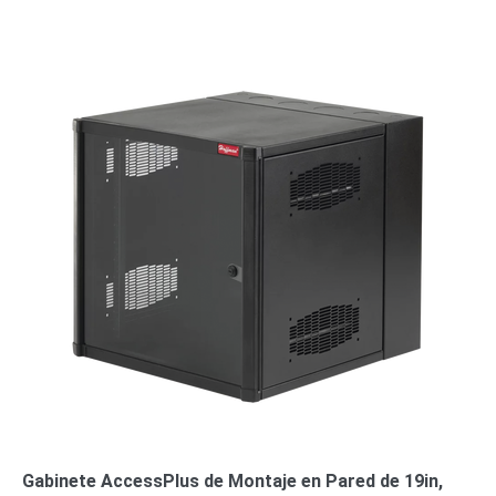
o
Refacciones
Probadores
de
Video
Transceptores
de Video
Cables y
Conectores
Adaptador
a
RCA
Audio
y
Video
Cable
Coaxial y
Conectores
Cables
Armados -
Coaxial
Categoría
5e
Fibra
Óptica
Para
Gabinete AccessPlus de Montaje en Pared de 19in,
Alimentación