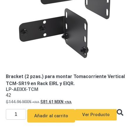
de Acero
para DVR
y
NVR
Gabinetes
para
Cámaras
Iluminadores
IR y de
Luz
y
Blanca
Kits
al
Extensores,
Convertidores
Bracket (2 pzas.) para montar Tomacorriente Vertical
,
TCM-SR19 en Rack EIRL y EIQR.
Divisores,
LP-AEIXX-TCM
42
HDMI,
144.96
MXN
81.61
MXN
VGA,
DVI
Lentes
Micrófonos
Montajes
Ver Producto
Añadir al carrito
y Brackets
para
Cámaras
Partes