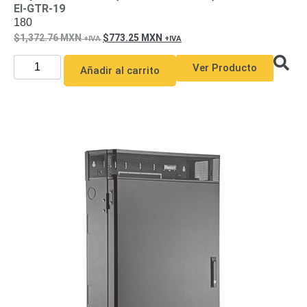
EI-GTR-19
180
1,372.76
MXN
773.25
MXN
Ver Producto
Añadir al carrito