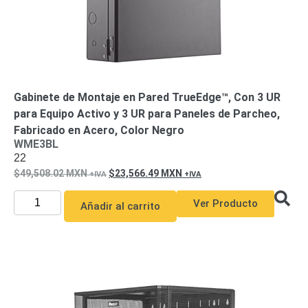
Gabinete de Montaje en Pared TrueEdge™, Con 3 UR
para Equipo Activo y 3 UR para Paneles de Parcheo,
Fabricado en Acero, Color Negro
WME3BL
22
49,508.02
MXN
23,566.49
MXN
Ver Producto
Añadir al carrito