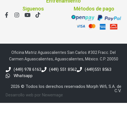
Entrenamiento
Siguenos
Métodos de pago
Oficina Matriz Aguascalientes San Carlos #302 Fracc. Del
Carmen Aguascalientes, Aguascalientes, México. C.P. 20050
(449) 978 6163
(449) 551 8562
(449)551 8563
Whatsapp
2026 © Todos los derechos reservados Morph Wifi, S.A. de
C.V.
Desarrollo web por Newemage