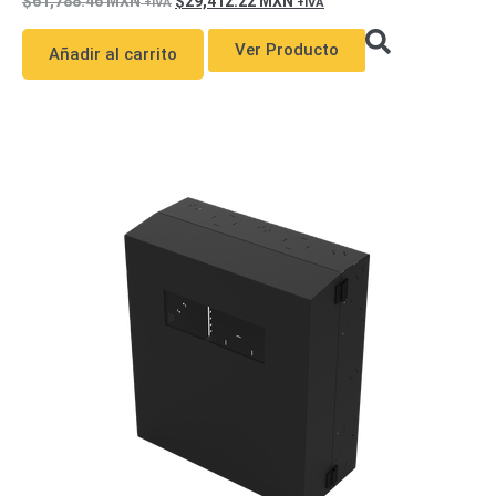
61,788.46
MXN
29,412.22
MXN
Ver Producto
Añadir al carrito