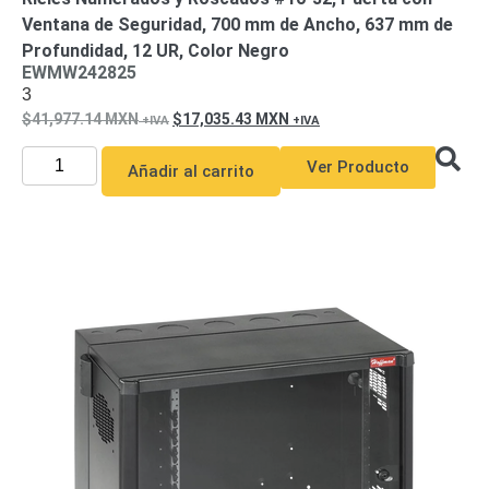
Accesorios
Body
Ventana de Seguridad, 700 mm de Ancho, 637 mm de
Cams
Profundidad, 12 UR, Color Negro
(Portátiles)
Cámaras
EWMW242825
Móviles
Dash
3
Cams
41,977.14
MXN
17,035.43
MXN
Videoporteros
e
Ver Producto
Añadir al carrito
Interfonos
Accesorios
Intercomunicadores
Videoporteros
Analógicos
Videoporteros
IP