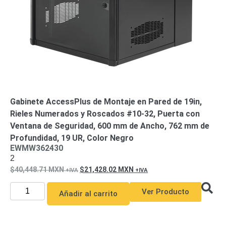
Mobiliario
Accesorios
Mobiliario
de
Apoyo
Pantallas
/
Monitores
Videowall
Seguridad
Protección
Contra
Gabinete AccessPlus de Montaje en Pared de 19in,
Descargas
Rieles Numerados y Roscados #10-32, Puerta con
Corriente
Ventana de Seguridad, 600 mm de Ancho, 762 mm de
Alterna
Corriente
Profundidad, 19 UR, Color Negro
Directa
EWMW362430
Servidores
2
/
40,448.71
MXN
21,428.02
MXN
Almacenamiento
Accesorios
Discos
Ver Producto
Añadir al carrito
Duros
Mecánicos
(HDD)
Memorias