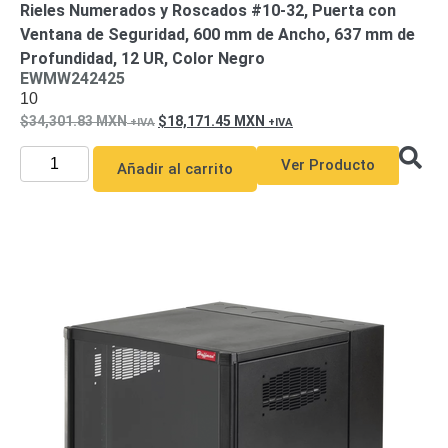
Rieles Numerados y Roscados #10-32, Puerta con
y
Ventana de Seguridad, 600 mm de Ancho, 637 mm de
Electricidad
RG59
Profundidad, 12 UR, Color Negro
Tipo
EWMW242425
CaP
Telefónico
VGA
10
/ DVI /
34,301.83
MXN
18,171.45
MXN
HDMI
Ver Producto
Cámaras
Añadir al carrito
IP y NVRs
Ambientes
Salinos
(Anticorrosión)
Antiexplosión
Bala
Codificadores
y
Decodificadores
de
Video
Cubo
Domo
/ Eyeball /
Turret
Fisheye
y
Hemisféricas
Lente