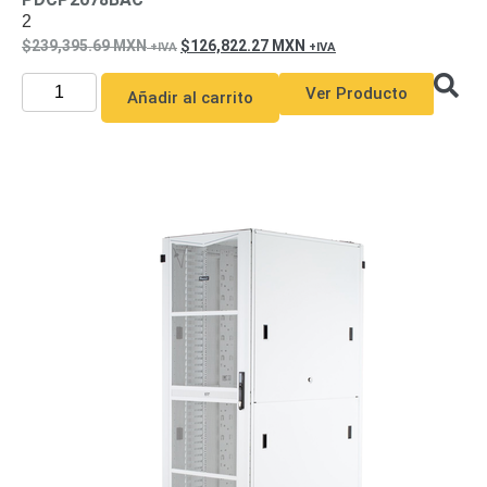
2
239,395.69
MXN
126,822.27
MXN
Ver Producto
Añadir al carrito