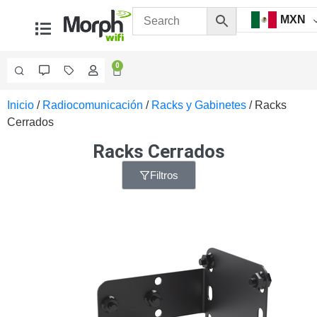
MXN
0
Inicio
/
Radiocomunicación
/
Racks y Gabinetes
/ Racks
Videovigilancia
Cerrados
Accesorios
Generales
Racks Cerrados
Accesorios
Ethernet y
Filtros
Fibra
Accesorios
para
Computadora
y
Smartphones
Cajas
de
Interconexión
Controladores
PTZ
Gabinetes