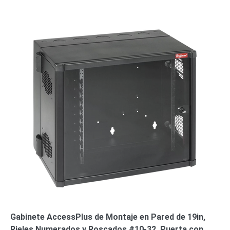
SD /
Memorias
Micro
SD
Servidores
de
Aplicación
Unidades
de Estado
Sólido
(SSD)
Software
VMS y
Analíticas
EPCOM
Cloud
HIKVISION
Videograbadoras
Móviles,
Dash
Cams y
Body
Gabinete AccessPlus de Montaje en Pared de 19in,
Cams
Rieles Numerados y Roscados #10-32, Puerta con