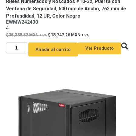
Rieles Numerados y Roscados #10-32, Puerta con
Respaldo
Inyectores
Ventana de Seguridad, 600 mm de Ancho, 762 mm de
PoE
PDU
Plantas
Profundidad, 12 UR, Color Negro
EWMW242430
de
4
Energía
PoE
35,388.52
MXN
18,747.26
MXN
de Largo
Alcance
UPS
Ver Producto
Añadir al carrito
- No Break
Kits-
Sistemas
Completos
IP
Megapixel
TurboHD
de 4
Canales
TurboHD
de 8
Canales
Monitores
Pantallas
y