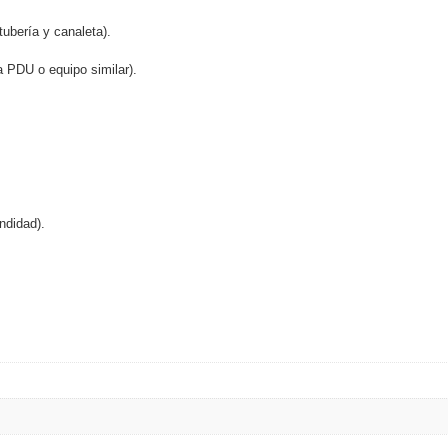
ywell
Wisenet Wave
XMR CEIBAII / KAPOK
tubería y canaleta).
ash Cams y Body Cams
 PDU o equipo similar).
es)
Cámaras Móviles
Dash Cams
Videoporteros Analógicos
Videoporteros IP
ndidad).