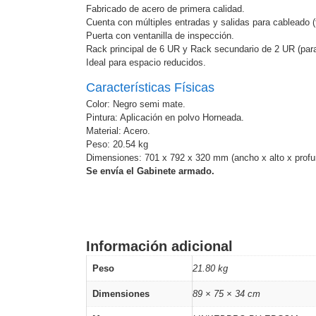
Software VMS y Analíticas
Fabricado de acero de primera calidad.
EPCOM Cloud
HIKVISION
Hone
Cuenta con múltiples entradas y salidas para cableado (
Puerta con ventanilla de inspección.
Videograbadoras Móviles, D
Rack principal de 6 UR y Rack secundario de 2 UR (para
Accesorios
Body Cams (Portátil
Ideal para espacio reducidos.
Videoporteros e Interfonos
Accesorios
Intercomunicadores
Características Físicas
Color: Negro semi mate.
Pintura: Aplicación en polvo Horneada.
Material: Acero.
Peso: 20.54 kg
Dimensiones: 701 x 792 x 320 mm (ancho x alto x profu
Se envía el Gabinete armado.
Información adicional
Peso
21.80 kg
Dimensiones
89 × 75 × 34 cm