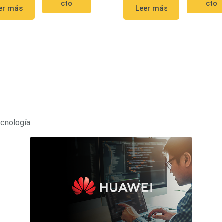
cto
cto
er más
Leer más
ecnología.