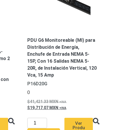
PDU G6 Monitoreable (MI) para
Distribución de Energía,
A-
Enchufe de Entrada NEMA 5-
omo 2
15P, Con 16 Salidas NEMA 5-
-
20R, de Instalación Vertical, 120
Vca, 15 Amp
 con
P16D20G
0
41,421.33
MXN
19,717.07
MXN
Ver
Produ
u