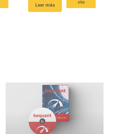
cto
Leer más