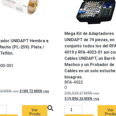
Mega Kit de Adaptadores
UNIDAPT de 74 piezas, en
tador UNIDAPT Hembra a
conjunto todos los del RF
acho (PL-259). Plata /
4019 y RFA-4023-01 así c
 Teflón.
Cables UNIDAPT, un Barril
Machos y un Probador de
00-001
Cables en un solo estuche
bisagras.
RFA-4022
0
60
MXN
189.72
MXN
35,529.27
MXN
19,896.26
MXN
Ver
Ver
Produ
Prod