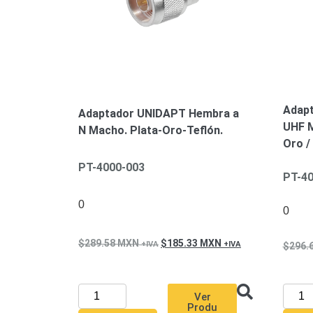
Adap
Adaptador UNIDAPT Hembra a
UHF M
N Macho. Plata-Oro-Teflón.
Oro /
PT-4000-003
PT-40
0
0
289.58
MXN
185.33
MXN
296.
Ver
Produ