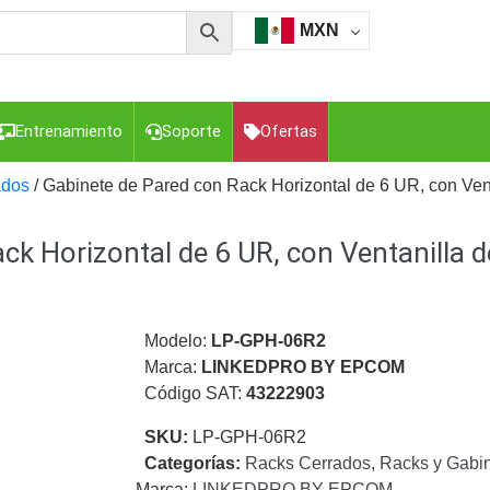
MXN
Entrenamiento
Soporte
Ofertas
ados
/ Gabinete de Pared con Rack Horizontal de 6 UR, con Vent
k Horizontal de 6 UR, con Ventanilla de
esorios para Computadora y Smartphones
Cajas de
Z
Gabinetes de Acero para DVR y NVR
Gabinetes para
Luz Blanca
Kits Extensores, Convertidores , Divisores, HDMI,
tajes y Brackets para Cámaras
Partes o
Modelo:
LP-GPH-06R2
eo
Transceptores de Video
Marca:
LINKEDPRO BY EPCOM
Código SAT:
43222903
o
Cable Coaxial y Conectores
Cables Armados -
ca
Para Alimentación y Electricidad
RG59 Tipo
SKU:
LP-GPH-06R2
I
Categorías:
Racks Cerrados
,
Racks y Gabi
Marca:
LINKEDPRO BY EPCOM