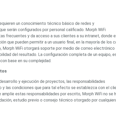
ón)
Antiexplosión
Bala
Codificadores y Decodificadores de
ret
Fisheye y Hemisféricas
Lente Motorizado
NVRs Network
- Caja
PTZ
Térmicas
WiFi / 4G / Inalámbricas
/ AHD / HD-TVI
equieren un conocimiento técnico básico de redes y
n
Bala
Domo / Eyeball / Turret
Especiales
Lente
ue serán configurados por personal calificado. Morph WiFi
Z
Videograbadoras Analógicas - TurboHD TVI / AHD / CVI
as frecuentes y da acceso a sus clientes a su intranet, donde e
ón que pueden permitir a un usuario final, en la mayoría de los c
o, Morph WiFi otorgará soporte por medio de correo electrónico
bilidad del resultado. La configuración completa de un equipo, e
Fuentes de Alimentación
Fuentes de Alimentación con
 con base en su complejidad.
lantas de Energía
PoE de Largo Alcance
UPS - No Break
ctos
ales
TurboHD de 8 Canales
rio
 desarrollo y ejecución de proyectos, las responsabilidades
Pantallas / Monitores
Videowall Seguridad
 y las condiciones que para tal efecto se establezca con el cli
 amplíe estas responsabilidades por escrito, Morph WiFi no se 
cta
ación, estudio previo o consejo técnico otorgado por cualquier
icos (HDD)
Memorias SD / Memorias Micro SD
Servidores de
Sólido (SSD)