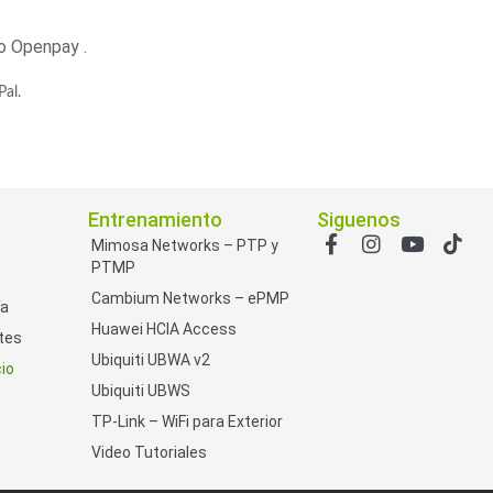
o Openpay .
ash Cams y Body Cams
es)
Cámaras Móviles
Dash Cams
al.
Videoporteros Analógicos
Videoporteros IP
Entrenamiento
Siguenos
Mimosa Networks – PTP y
PTMP
Cambium Networks – ePMP
ía
Huawei HCIA Access
tes
Ubiquiti UBWA v2
io
Ubiquiti UBWS
TP-Link – WiFi para Exterior
Video Tutoriales