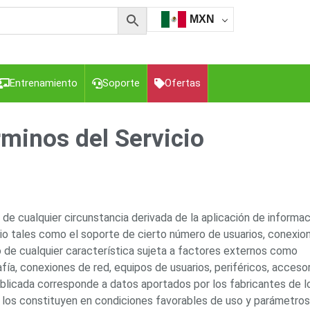
MXN
Entrenamiento
Soporte
Ofertas
minos del Servicio
esorios para Computadora y Smartphones
Cajas de
Z
Gabinetes de Acero para DVR y NVR
Gabinetes para
Luz Blanca
Kits Extensores, Convertidores , Divisores, HDMI,
tajes y Brackets para Cámaras
Partes o
de cualquier circunstancia derivada de la aplicación de informa
eo
Transceptores de Video
tio tales como el soporte de cierto número de usuarios, conexio
 de cualquier característica sujeta a factores externos como
o
Cable Coaxial y Conectores
Cables Armados -
ía, conexiones de red, equipos de usuarios, periféricos, accesor
ca
Para Alimentación y Electricidad
RG59 Tipo
ublicada corresponde a datos aportados por los fabricantes de l
I
los constituyen en condiciones favorables de uso y parámetros