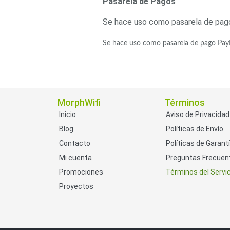
Pasarela de Pagos
Software VMS y Analíticas
EPCOM Cloud
HIKVISION
Se hace uso como pasarela de pag
Videograbadoras Móviles, D
Accesorios
Body Cams (Portátil
Se hace uso como pasarela de pago PayP
Videoporteros e Interfonos
Accesorios
Intercomunicadores
MorphWifi
Términos
Inicio
Aviso de Privacidad
Blog
Políticas de Envío
Contacto
Políticas de Garant
Mi cuenta
Preguntas Frecuen
Promociones
Términos del Servic
Proyectos