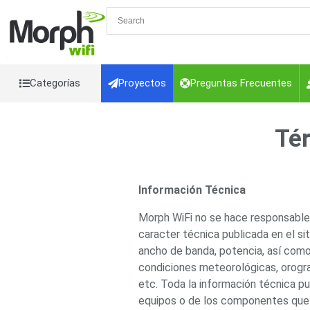
Categorías
Proyectos
Preguntas Frecuentes
Videovigilancia
Videovigilancia
Tér
Accesorios Generales
Accesorios Ethernet y Fibra
Acc
Control de Acceso
Interconexión
Controladores PT
Cámaras
Iluminadores IR y de 
Información Técnica
VGA, DVI
Lentes
Micrófonos
Mon
Energia
Morph WiFi no se hace responsable 
Refacciones
Probadores de Vid
caracter técnica publicada en el si
Cables y Conectores
ancho de banda, potencia, así como
Detección de fuego
Adaptador a RCA
Audio y Vide
condiciones meteorológicas, orograf
Coaxial
Categoría 5e
Fibra Ópti
etc. Toda la información técnica p
CaP
Telefónico
VGA / DVI / HDM
Alarmas y Hogar
equipos o de los componentes que 
Cámaras IP y NVRs