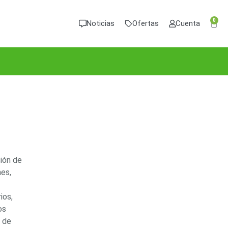
0
Noticias
Ofertas
Cuenta
ción de
nes,
ios,
os
 de