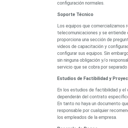
Ambientes Salinos (Anticorrosi
configuración normales.
Video
Cubo
Domo / Eyeball / Tur
Radiocomunicación
Soporte Técnico
Video Recorders
Profesionales 
Cámaras y DVRs HD TurboHD 
Los equipos que comercializamos r
Redes e IT
Ambientes Salinos
Antiexplosió
telecomunicaciones y se entiende q
Motorizado
Ocultas - Pinhole
PT
proporciona una sección de pregunt
Drones, Robots e Industrial
Cableado
videos de capacitación y configuraci
Cámaras Industriales
configurar sus equipos. Sin embarg
Energía
sin ninguna obligación y/o responsa
IoT / GPS / Telemática y
Adaptadores de Pared
Baterías
Señalización Audiovisual
servicio que se cobra por separado
Respaldo
Inyectores PoE
PDU
P
Kits- Sistemas Completos
Estudios de Factibilidad y Proye
IP Megapixel
TurboHD de 4 Can
Audio y Video
Monitores Pantallas y Mobilia
En los estudios de factibilidad y el
Accesorios
Mobiliario de Apoyo
dependerán del contrato específico
Protección Contra Descargas
Robots e Industrial
En tanto no haya un documento que
Corriente Alterna
Corriente Dire
responsable por cualquier recomend
Servidores / Almacenamiento
los empleados de la empresa.
Accesorios
Discos Duros Mecán
Aplicación
Unidades de Estado 