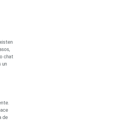
xisten
asos,
 o chat
s un
ente.
hace
a de