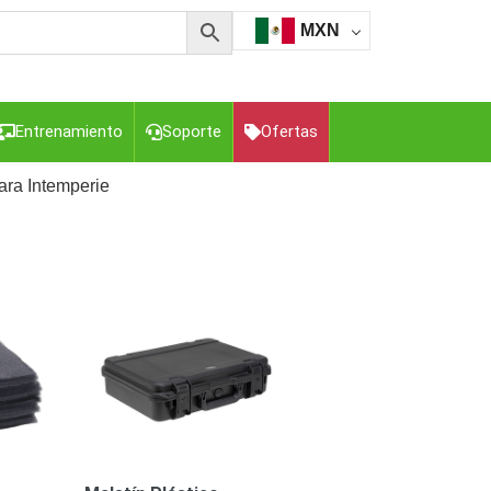
MXN
Entrenamiento
Soporte
Ofertas
ara Intemperie
esorios para Computadora y Smartphones
Cajas de
Z
Gabinetes de Acero para DVR y NVR
Gabinetes para
Luz Blanca
Kits Extensores, Convertidores , Divisores, HDMI,
tajes y Brackets para Cámaras
Partes o
eo
Transceptores de Video
o
Cable Coaxial y Conectores
Cables Armados -
ca
Para Alimentación y Electricidad
RG59 Tipo
I