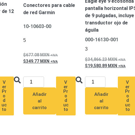
Eagle eye 9 ecosonda
ión
Conectores para cable
pantalla horizontal IP
 de 12
de red Garmin
de 9 pulgadas, incluye
transductor ojo de
10-10603-00
águila
000-16130-001
5
3
677.08
MXN
34,866.23
MXN
349.77
MXN
19,580.89
MXN
V
V
V
er
er
er
Pr
Pr
Pr
Añadir
Añadir
o
o
o
d
d
d
al
al
uc
uc
uc
carrito
carrito
to
to
to