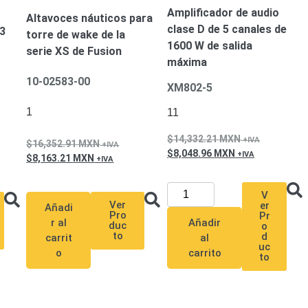
Amplificador de audio
Altavoces náuticos para
clase D de 5 canales de
 3
torre de wake de la
1600 W de salida
serie XS de Fusion
máxima
10-02583-00
XM802-5
1
11
14,332.21
MXN
16,352.91
MXN
8,048.96
MXN
8,163.21
MXN
V
Ver
er
Añadi
Pro
Pr
Añadir
r al
duc
o
to
d
al
carrit
uc
carrito
o
to