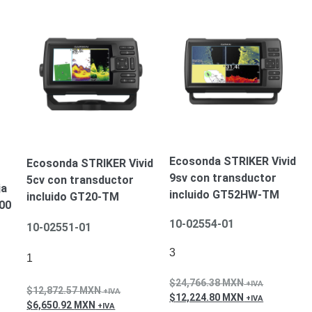
Ecosonda STRIKER Vivid
Ecosonda STRIKER Vivid
9sv con transductor
5cv con transductor
ja
incluido GT52HW-TM
incluido GT20-TM
00
10-02554-01
10-02551-01
3
1
24,766.38
MXN
12,872.57
MXN
12,224.80
MXN
6,650.92
MXN