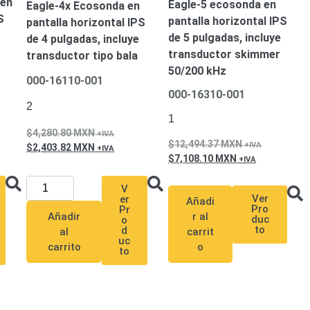
 en
Eagle-5 ecosonda en
Eagle-4x Ecosonda en
S
pantalla horizontal IPS
pantalla horizontal IPS
de 5 pulgadas, incluye
de 4 pulgadas, incluye
transductor skimmer
transductor tipo bala
50/200 kHz
000-16110-001
000-16310-001
2
1
4,280.80
MXN
12,494.37
MXN
2,403.82
MXN
7,108.10
MXN
V
Ver
er
Añadi
Pro
Pr
Añadir
r al
duc
o
to
d
al
carrit
uc
carrito
o
to