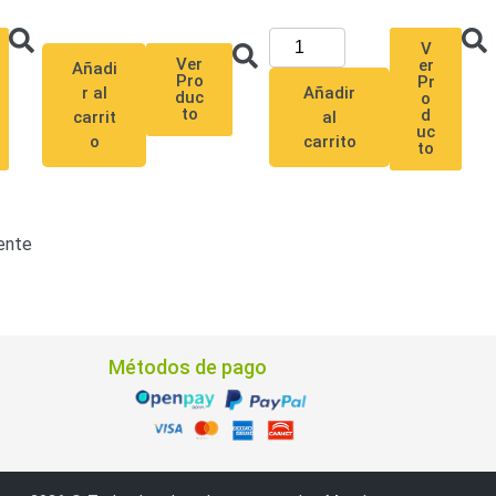
V
Ver
er
Añadi
Pro
Pr
Añadir
r al
duc
o
to
d
al
carrit
uc
carrito
o
to
ente
Métodos de pago