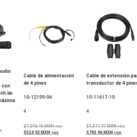
ywell
Wisenet Wave
XMR CEIBAII / KAPOK
ash Cams y Body Cams
es)
Cámaras Móviles
Dash Cams
Videoporteros Analógicos
Videoporteros IP
audio
Cable de alimentación
Cable de extensión pa
de 4 pines
transductor de 4 pine
y con
oth de
10-12199-04
10-11617-10
 máxima
4
4
1,016.15
MXN
1,517.37
MXN
524.92
MXN
783.96
MXN