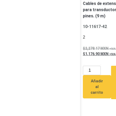
Cables de extens
para transductor
pines. (9 m)
10-11617-42
2
2,278.17
MXN
1,176.90
MXN
Añadir
al
carrito