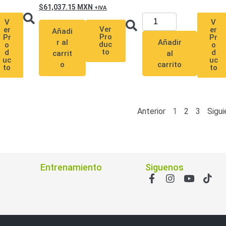
61,037.15
MXN
V
V
Ver
er
er
Añadi
Pro
Pr
Pr
Añadir
r al
duc
o
o
to
d
d
al
carrit
uc
uc
carrito
o
to
to
Anterior
1
2
3
Sigui
Entrenamiento
Siguenos