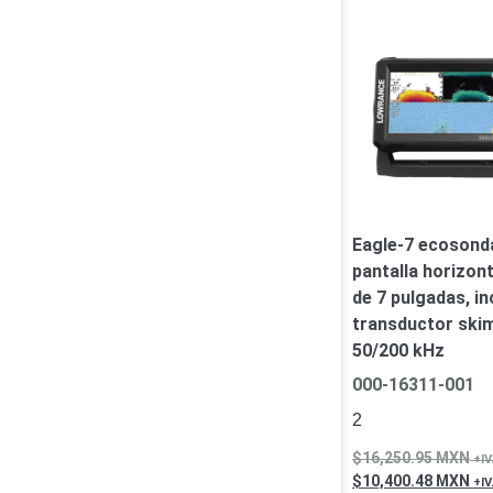
Eagle-7 ecosond
pantalla horizont
de 7 pulgadas, in
transductor ski
50/200 kHz
000-16311-001
2
16,250.95
MXN
10,400.48
MXN