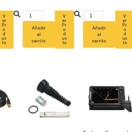
V
V
V
er
er
er
Pr
Pr
Pr
Añadir
Añadir
o
o
o
d
d
d
al
al
uc
uc
uc
carrito
carrito
to
to
to