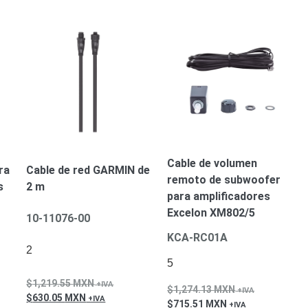
Cable de volumen
ra
Cable de red GARMIN de
remoto de subwoofer
s
2 m
para amplificadores
Excelon XM802/5
10-11076-00
KCA-RC01A
2
5
1,219.55
MXN
1,274.13
MXN
630.05
MXN
715.51
MXN