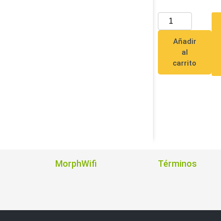
Añadir
al
carrito
MorphWifi
Términos