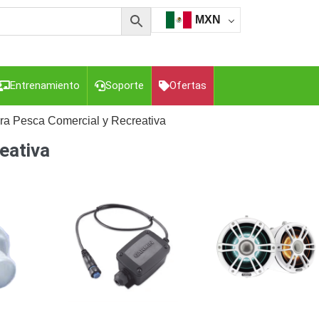
MXN
Entrenamiento
Soporte
Ofertas
ra Pesca Comercial y Recreativa
eativa
esorios para Computadora y Smartphones
Cajas de
Z
Gabinetes de Acero para DVR y NVR
Gabinetes para
Luz Blanca
Kits Extensores, Convertidores , Divisores, HDMI,
tajes y Brackets para Cámaras
Partes o
eo
Transceptores de Video
o
Cable Coaxial y Conectores
Cables Armados -
ca
Para Alimentación y Electricidad
RG59 Tipo
I