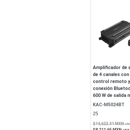
Software VMS y Analíticas
EPCOM Cloud
HIKVISION
Hone
Videograbadoras Móviles, D
Accesorios
Body Cams (Portátil
Videoporteros e Interfonos
Accesorios
Intercomunicadores
Amplificador de 
de 4 canales con
control remoto 
conexión Blueto
600 W de salida
KAC-M5024BT
25
14,622.31
MXN
8,211.65
MXN