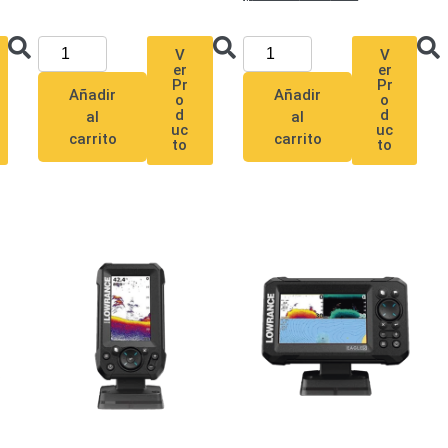
V
V
er
er
Pr
Pr
Añadir
Añadir
o
o
d
d
al
al
uc
uc
carrito
carrito
to
to