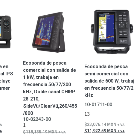
Ecosonda de pesca
a en
Ecosonda de pesca
comercial con salida de
al IPS
semi comercial con
1 kW, trabaja en
cluye
salida de 600 W, traba
frecuencia 50/77/200
mmer
en frecuencia 50/77/2
kHz, Doble canal CHIRP
kHz
28-210,
10-01711-00
SideVü/ClearVü,260/455
/800
13
10-02243-00
23,076.14
MXN
1
11,922.59
MXN
118,135.19
MXN