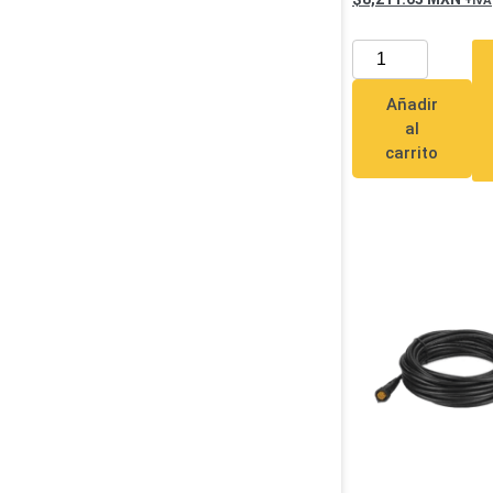
Añadir
al
carrito