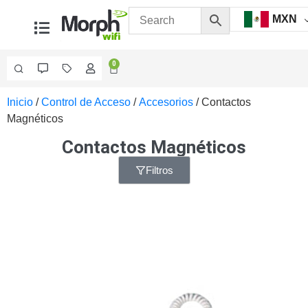
MXN
0
Inicio
/
Control de Acceso
/
Accesorios
/ Contactos
Videovigilancia
Magnéticos
Accesorios
Generales
Contactos Magnéticos
Accesorios
Ethernet y
Filtros
Fibra
Accesorios
para
Computadora
y
Smartphones
Cajas
de
Interconexión
Controladores
PTZ
Gabinetes