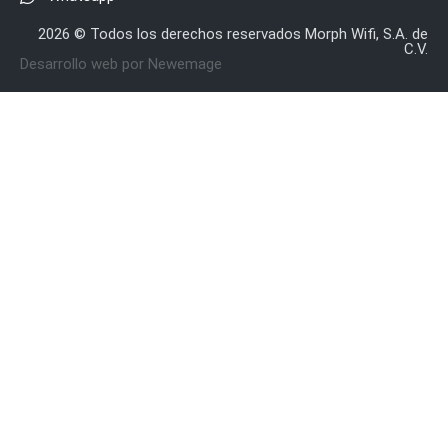
y
2026 © Todos los derechos reservados Morph Wifi, S.A. de
Electricidad
RG59
C.V.
Desarrollo web por Newemage
Tipo
CaP
Telefónico
VGA
/ DVI /
HDMI
Cámaras
IP y NVRs
Ambientes
Salinos
(Anticorrosión)
Antiexplosión
Bala
Codificadores
y
Decodificadores
de
Video
Cubo
Domo
/ Eyeball /
Turret
Fisheye
y
Hemisféricas
Lente