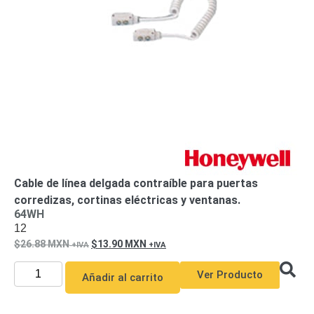
de Acero
para DVR
y
NVR
Gabinetes
para
Cámaras
Iluminadores
IR y de
Luz
y
Blanca
Kits
al
Extensores,
Convertidores
Cable de línea delgada contraíble para puertas
,
corredizas, cortinas eléctricas y ventanas.
Divisores,
64WH
12
HDMI,
26.88
MXN
13.90
MXN
VGA,
DVI
Lentes
Micrófonos
Montajes
Ver Producto
Añadir al carrito
y Brackets
para
Cámaras
Partes