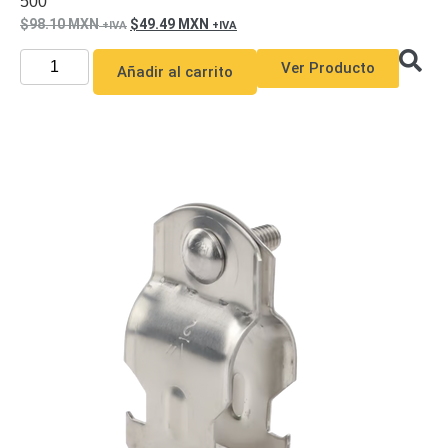
500
98.10
MXN
49.49
MXN
Ver Producto
Añadir al carrito