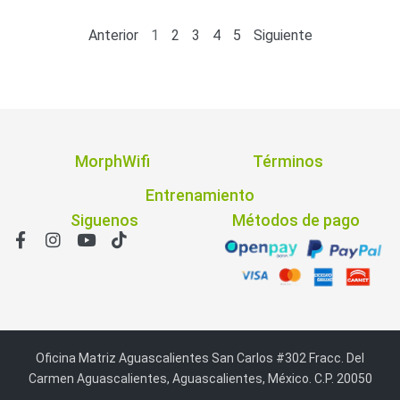
Anterior
1
2
3
4
5
Siguiente
MorphWifi
Términos
Entrenamiento
Siguenos
Métodos de pago
Oficina Matriz Aguascalientes San Carlos #302 Fracc. Del
Carmen Aguascalientes, Aguascalientes, México. C.P. 20050