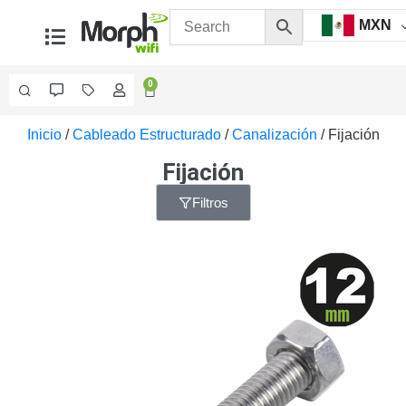
MXN
0
Inicio
/
Cableado Estructurado
/
Canalización
/ Fijación
Videovigilancia
Accesorios
Fijación
Generales
Accesorios
Filtros
Ethernet y
Fibra
Accesorios
para
Computadora
y
Smartphones
Cajas
de
Interconexión
Controladores
PTZ
Gabinetes