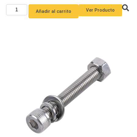
Wave
XMR
CEIBAII /
Ver Producto
Añadir al carrito
KAPOK
Videograbadoras
Móviles,
Dash
Cams y
Body
Cams
Accesorios
Body
Cams
(Portátiles)
Cámaras
Móviles
Dash
Cams
Videoporteros
e
Interfonos
Accesorios
Intercomunicadores
Videoporteros
Analógicos
Videoporteros
IP