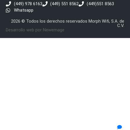
(449) 978 6163
(449) 551 8562
(449)551 8563
Whatsapp
2026 © Todos los derechos reservados Morph Wifi, S.A. de
C.V.
Desarrollo web por Newemage