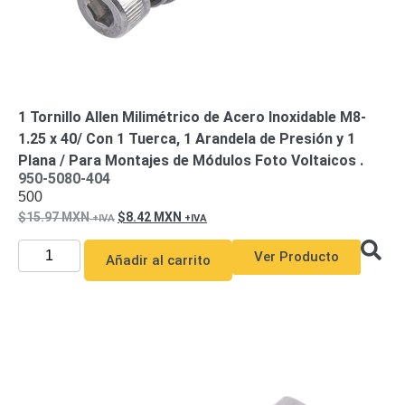
Pantallas
y
Mobiliario
Accesorios
Mobiliario
de
Apoyo
Pantallas
1 Tornillo Allen Milimétrico de Acero Inoxidable M8-
/
1.25 x 40/ Con 1 Tuerca, 1 Arandela de Presión y 1
Monitores
Videowall
Plana / Para Montajes de Módulos Foto Voltaicos .
Seguridad
950-5080-404
500
Protección
Contra
15.97
MXN
8.42
MXN
Descargas
Coaxial
Corriente
Ver Producto
Añadir al carrito
Alterna
Corriente
Directa
Redes
Servidores
/
Almacenamiento
Accesorios
Almacenamiento
NAS /