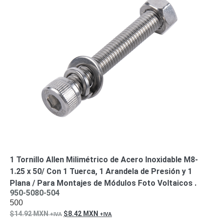
SAN /
eSATA
Discos
Duros
Mecánicos
(HDD)
Memorias
SD /
Memorias
Micro
SD
Servidores
de
Aplicación
Unidades
de Estado
Sólido
(SSD)
1 Tornillo Allen Milimétrico de Acero Inoxidable M8-
Software
1.25 x 50/ Con 1 Tuerca, 1 Arandela de Presión y 1
VMS y
Plana / Para Montajes de Módulos Foto Voltaicos .
Analíticas
950-5080-504
EPCOM
500
Cloud
HIKVISION
Honeywell
Wisenet
14.92
MXN
8.42
MXN