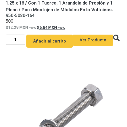
1.25 x 16 / Con 1 Tuerca, 1 Arandela de Presión y 1
y
Plana / Para Montajes de Módulos Foto Voltaicos.
Electricidad
RG59
950-5080-164
Tipo
500
CaP
Telefónico
VGA
12.29
MXN
6.84
MXN
/ DVI /
Ver Producto
HDMI
Añadir al carrito
Cámaras
IP y NVRs
Ambientes
Salinos
(Anticorrosión)
Antiexplosión
Bala
Codificadores
y
Decodificadores
de
Video
Cubo
Domo
/ Eyeball /
Turret
Fisheye
y
Hemisféricas
Lente