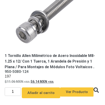
de Acero
para DVR
y
NVR
Gabinetes
para
Cámaras
Iluminadores
IR y de
Luz
y
Blanca
Kits
al
Extensores,
1 Tornillo Allen Milimétrico de Acero Inoxidable M8-
Convertidores
1.25 x 12/ Con 1 Tuerca, 1 Arandela de Presión y 1
,
Plana / Para Montajes de Módulos Foto Voltaicos .
Divisores,
950-5080-124
197
HDMI,
11.06
MXN
6.14
MXN
VGA,
DVI
Lentes
Micrófonos
Montajes
Ver Producto
Añadir al carrito
y Brackets
para
Cámaras
Partes