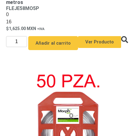
metros
FLEJE58MO5P
0
16
1,625.00
MXN
Ver Producto
Añadir al carrito