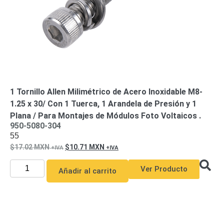
Motorizado
NVRs
Network
Video
Recorders
Ocultas
-
Pinhole
Profesionales
-
1 Tornillo Allen Milimétrico de Acero Inoxidable M8-
Caja
PTZ
Térmicas
WiFi
1.25 x 30/ Con 1 Tuerca, 1 Arandela de Presión y 1
/ 4G /
Plana / Para Montajes de Módulos Foto Voltaicos .
Inalámbricas
950-5080-304
Cámaras
55
y DVRs
17.02
MXN
10.71
MXN
HD
TurboHD
Ver Producto
/ AHD /
Añadir al carrito
HD-TVI
Ambientes
Salinos
Antiexplosión
Bala
Domo
/ Eyeball /