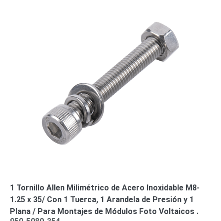
Turret
Especiales
Lente
Motorizado
Ocultas
-
Pinhole
PTZ
Videograbadoras
Analógicas
- TurboHD
TVI / AHD
/ CVI
Drones,
Robots e
Industrial
Cámaras
Industriales
Energía
Adaptadores
de
Pared
Baterías
Fuentes
1 Tornillo Allen Milimétrico de Acero Inoxidable M8-
de
1.25 x 35/ Con 1 Tuerca, 1 Arandela de Presión y 1
Alimentación
Fuentes
Plana / Para Montajes de Módulos Foto Voltaicos .
de