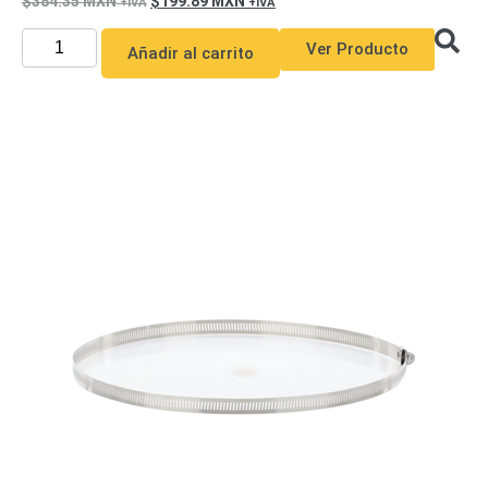
384.35
MXN
199.89
MXN
Ver Producto
Añadir al carrito