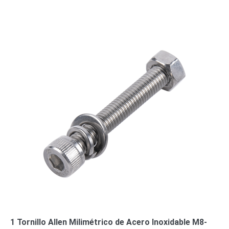
o
Refacciones
Probadores
de
Video
Transceptores
de Video
Cables y
Conectores
Adaptador
a
RCA
Audio
y
Video
Cable
Coaxial y
Conectores
Cables
Armados -
Coaxial
Categoría
5e
Fibra
Óptica
Para
1 Tornillo Allen Milimétrico de Acero Inoxidable M8-
Alimentación