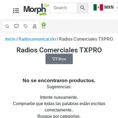
MXN
0
Inicio
/
Radiocomunicación
/ Radios Comerciales TXPRO
Videovigilancia
Accesorios
Radios Comerciales TXPRO
Generales
Accesorios
Filtros
Ethernet y
Fibra
Accesorios
para
No se encontraron productos.
Computadora
Sugerencias:
y
Smartphones
Cajas
Intente nuevamente.
de
Compruebe que todas las palabras están escritas
Interconexión
Controladores
correctamente..
PTZ
Gabinetes
Busque por categorías.